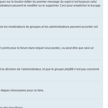
iquez sur le bouton
éditer
du premier message du sujet (c’est toujours celui
istrateurs peuvent le modifier ou le supprimer. Ceci pour empêcher le trucage
Seuls les modérateurs de groupes et les administrateurs peuvent accorder cet
iers joints pour le forum dans lequel vous postez, ou peut-être que seul un
 la décision de l’administrateur, et que le groupe phpBB n’est pas concerné
 étapes nécessaires pour ce faire.
on des brouillons
).