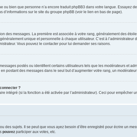
ngue ou bien que personne n’a encore traduit phpBB3 dans votre langue. Essayez de d
us d’informations sur le site du groupe phpBB (voir le lien en bas de page).
ation des messages. La première est associée à votre rang, généralement des étoile
éralement unique et personnelle à chaque utilisateur. C’est à l’administrateur d’ac
inistrateur. Vous pouvez le contacter pour lui demander ses raisons.
essages postés ou identifient certains utilisateurs tels que les modérateurs et admi
ums en postant des messages dans le seul but d’augmenter votre rang, un modérateu
 connecter ?
ire intégré (si la fonction a été activée par l’administrateur). Ceci pour empêcher un
 des sujets. Il se peut que vous ayez besoin d’être enregistré pour écrire un mes
us
pouvez
participer aux votes, etc.