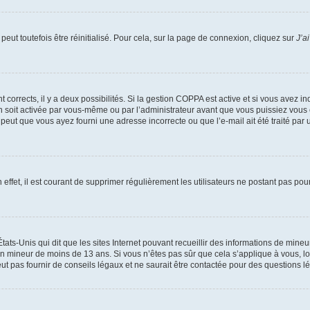
eut toutefois être réinitialisé. Pour cela, sur la page de connexion, cliquez sur
J’a
nt corrects, il y a deux possibilités. Si la gestion COPPA est active et si vous avez i
n soit activée par vous-même ou par l’administrateur avant que vous puissiez vous c
 peut que vous ayez fourni une adresse incorrecte ou que l’e-mail ait été traité par u
 effet, il est courant de supprimer régulièrement les utilisateurs ne postant pas pou
tats-Unis qui dit que les sites Internet pouvant recueillir des informations de mi
r un mineur de moins de 13 ans. Si vous n’êtes pas sûr que cela s’applique à vous, l
 pas fournir de conseils légaux et ne saurait être contactée pour des questions lég