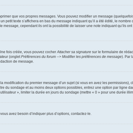
pprimer que vos propres messages. Vous pouvez modifier un message (quelquefois d
it texte s’affichera en bas du message indiquant qu’il a été édité, le nombre de fo
message, cependant ils ont la possibilité de laisser une note indiquant qu’ils ont m
 Une fois créée, vous pouvez cocher
Attacher sa signature
sur le formulaire de réda
ateur (onglet
Préférences du forum --> Modifier les préférences de message
). Par 
rédaction de message.
u la modification du premier message d’un sujet (si vous en avez les permissions), c
titre du sondage et au moins deux options possibles, entrez une option par ligne
utilisateur », limiter la durée en jours du sondage (mettre « 0 » pour une durée illimi
vous avez besoin d’indiquer plus d’options, contactez-le.