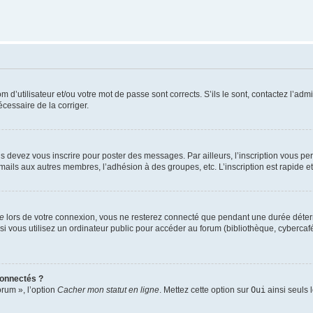
d’utilisateur et/ou votre mot de passe sont corrects. S’ils le sont, contactez l’admi
écessaire de la corriger.
s devez vous inscrire pour poster des messages. Par ailleurs, l’inscription vous p
mails aux autres membres, l’adhésion à des groupes, etc. L’inscription est rapide e
te
lors de votre connexion, vous ne resterez connecté que pendant une durée déterm
vous utilisez un ordinateur public pour accéder au forum (bibliothèque, cybercafé, u
connectés ?
orum », l’option
Cacher mon statut en ligne
. Mettez cette option sur
Oui
ainsi seuls 