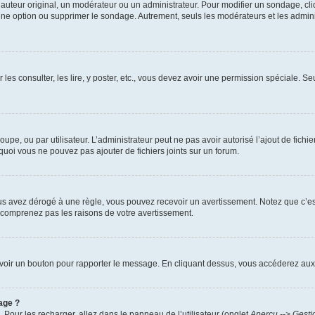
uteur original, un modérateur ou un administrateur. Pour modifier un sondage, cl
 une option ou supprimer le sondage. Autrement, seuls les modérateurs et les admin
 les consulter, les lire, y poster, etc., vous devez avoir une permission spéciale. 
roupe, ou par utilisateur. L’administrateur peut ne pas avoir autorisé l’ajout de fich
uoi vous ne pouvez pas ajouter de fichiers joints sur un forum.
s avez dérogé à une règle, vous pouvez recevoir un avertissement. Notez que c’est
e comprenez pas les raisons de votre avertissement.
ez voir un bouton pour rapporter le message. En cliquant dessus, vous accéderez aux
age ?
. Pour les recharger, allez dans le panneau de l’utilisateur (onglet
Aperçu --> Gesti