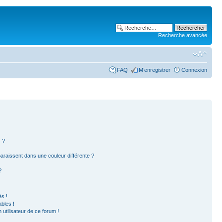
Recherche avancée
FAQ
M’enregistrer
Connexion
 ?
paraissent dans une couleur différente ?
?
s !
bles !
 utilisateur de ce forum !