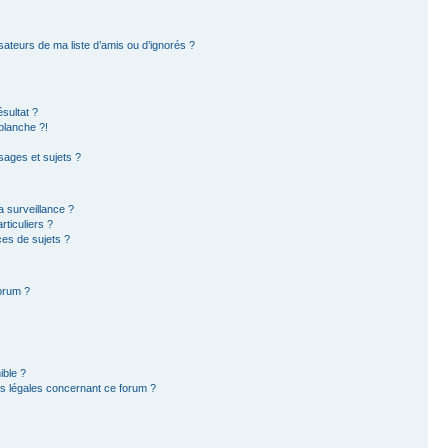
sateurs de ma liste d’amis ou d’ignorés ?
sultat ?
blanche ?!
ages et sujets ?
la surveillance ?
ticuliers ?
es de sujets ?
forum ?
ible ?
ns légales concernant ce forum ?