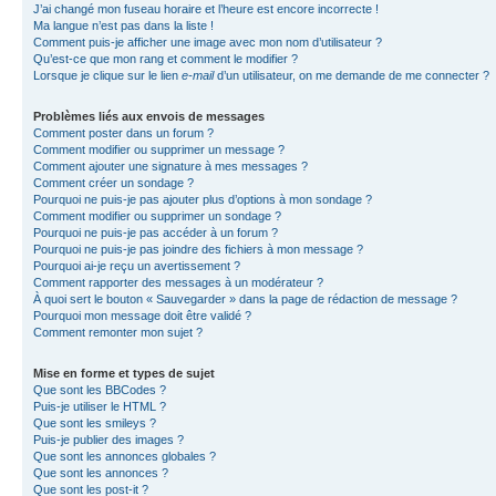
J’ai changé mon fuseau horaire et l’heure est encore incorrecte !
Ma langue n’est pas dans la liste !
Comment puis-je afficher une image avec mon nom d’utilisateur ?
Qu’est-ce que mon rang et comment le modifier ?
Lorsque je clique sur le lien
e-mail
d’un utilisateur, on me demande de me connecter ?
Problèmes liés aux envois de messages
Comment poster dans un forum ?
Comment modifier ou supprimer un message ?
Comment ajouter une signature à mes messages ?
Comment créer un sondage ?
Pourquoi ne puis-je pas ajouter plus d’options à mon sondage ?
Comment modifier ou supprimer un sondage ?
Pourquoi ne puis-je pas accéder à un forum ?
Pourquoi ne puis-je pas joindre des fichiers à mon message ?
Pourquoi ai-je reçu un avertissement ?
Comment rapporter des messages à un modérateur ?
À quoi sert le bouton « Sauvegarder » dans la page de rédaction de message ?
Pourquoi mon message doit être validé ?
Comment remonter mon sujet ?
Mise en forme et types de sujet
Que sont les BBCodes ?
Puis-je utiliser le HTML ?
Que sont les smileys ?
Puis-je publier des images ?
Que sont les annonces globales ?
Que sont les annonces ?
Que sont les post-it ?