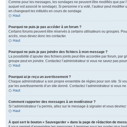
Comme pour les messages, les sondages ne peuvent être modifiés que par l’a
auquel est associé le sondage). Si personne n’a voté, l’auteur peut modifier
en changeant les intitulés en cours de sondage.
Haut
Pourquoi ne puis-je pas accéder à un forum ?
Certains forums peuvent être réservés à certains utilisateurs ou groupes. Pour
accès, vous devez donc les contacter.
Haut
Pourquoi ne puis-je pas joindre des fichiers à mon message ?
La possibilité d’ajouter des fichiers joints peut être accordée par forum, par g
groupe peut en joindre. Contactez l’administrateur si vous ne savez pas pourq
Haut
Pourquoi ai-je reçu un avertissement ?
Chaque administrateur a son propre ensemble de règles pour son site. Si vou
par les avertissements d’un site donné. Contactez l’administrateur si vous n
Haut
Comment rapporter des messages à un modérateur ?
Si l’administrateur l’a permis, allez sur le message à signaler et vous devri
Haut
À quoi sert le bouton « Sauvegarder » dans la page de rédaction de mess
Il vous permet d’enregistrer les messages à terminer pour les poster plus tard