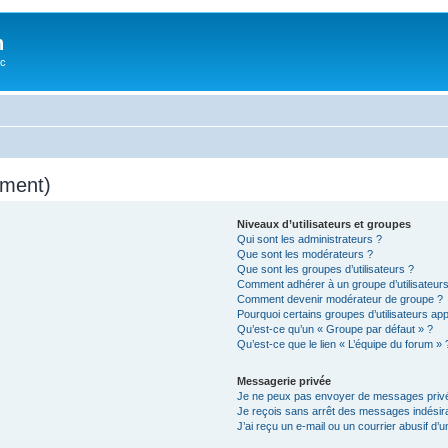
n
oc
mment)
Niveaux d’utilisateurs et groupes
Qui sont les administrateurs ?
Que sont les modérateurs ?
Que sont les groupes d’utilisateurs ?
Comment adhérer à un groupe d’utilisateurs
Comment devenir modérateur de groupe ?
Pourquoi certains groupes d’utilisateurs ap
Qu’est-ce qu’un « Groupe par défaut » ?
Qu’est-ce que le lien « L’équipe du forum » 
Messagerie privée
Je ne peux pas envoyer de messages privé
Je reçois sans arrêt des messages indésira
J’ai reçu un e-mail ou un courrier abusif d’un