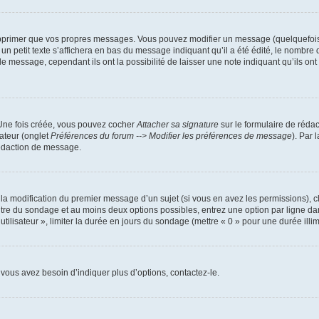
pprimer que vos propres messages. Vous pouvez modifier un message (quelquefois d
it texte s’affichera en bas du message indiquant qu’il a été édité, le nombre de fo
message, cependant ils ont la possibilité de laisser une note indiquant qu’ils ont m
 Une fois créée, vous pouvez cocher
Attacher sa signature
sur le formulaire de réda
ateur (onglet
Préférences du forum --> Modifier les préférences de message
). Par 
rédaction de message.
u la modification du premier message d’un sujet (si vous en avez les permissions), c
titre du sondage et au moins deux options possibles, entrez une option par ligne
utilisateur », limiter la durée en jours du sondage (mettre « 0 » pour une durée illimi
vous avez besoin d’indiquer plus d’options, contactez-le.