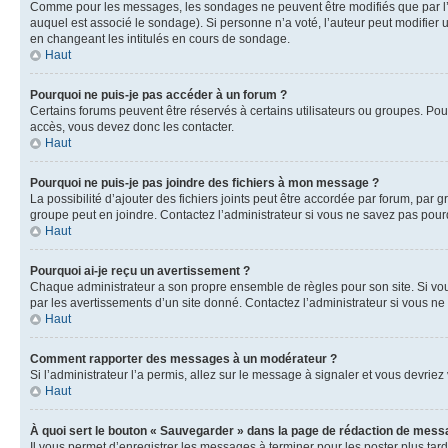
Comme pour les messages, les sondages ne peuvent être modifiés que par l’a
auquel est associé le sondage). Si personne n’a voté, l’auteur peut modifier
en changeant les intitulés en cours de sondage.
Haut
Pourquoi ne puis-je pas accéder à un forum ?
Certains forums peuvent être réservés à certains utilisateurs ou groupes. Pour
accès, vous devez donc les contacter.
Haut
Pourquoi ne puis-je pas joindre des fichiers à mon message ?
La possibilité d’ajouter des fichiers joints peut être accordée par forum, par g
groupe peut en joindre. Contactez l’administrateur si vous ne savez pas pourq
Haut
Pourquoi ai-je reçu un avertissement ?
Chaque administrateur a son propre ensemble de règles pour son site. Si vou
par les avertissements d’un site donné. Contactez l’administrateur si vous n
Haut
Comment rapporter des messages à un modérateur ?
Si l’administrateur l’a permis, allez sur le message à signaler et vous devri
Haut
À quoi sert le bouton « Sauvegarder » dans la page de rédaction de mess
Il vous permet d’enregistrer les messages à terminer pour les poster plus tard