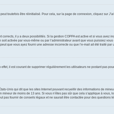
eut toutefois être réinitialisé. Pour cela, sur la page de connexion, cliquez sur
J’a
nt corrects, il y a deux possibilités. Si la gestion COPPA est active et si vous avez i
n soit activée par vous-même ou par l’administrateur avant que vous puissiez vous c
 peut que vous ayez fourni une adresse incorrecte ou que l’e-mail ait été traité par u
 effet, il est courant de supprimer régulièrement les utilisateurs ne postant pas pou
tats-Unis qui dit que les sites Internet pouvant recueillir des informations de mi
r un mineur de moins de 13 ans. Si vous n’êtes pas sûr que cela s’applique à vous, l
 pas fournir de conseils légaux et ne saurait être contactée pour des questions lég