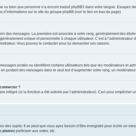
ngue ou bien que personne n’a encore traduit phpBB3 dans votre langue. Essayez de d
us d’informations sur le site du groupe phpBB (voir le lien en bas de page).
ation des messages. La première est associée à votre rang, généralement des étoile
éralement unique et personnelle à chaque utilisateur. C’est à l’administrateur d’ac
inistrateur. Vous pouvez le contacter pour lui demander ses raisons.
essages postés ou identifient certains utilisateurs tels que les modérateurs et admi
ums en postant des messages dans le seul but d’augmenter votre rang, un modérateu
 connecter ?
ire intégré (si la fonction a été activée par l’administrateur). Ceci pour empêcher un
 des sujets. Il se peut que vous ayez besoin d’être enregistré pour écrire un mes
us
pouvez
participer aux votes, etc.