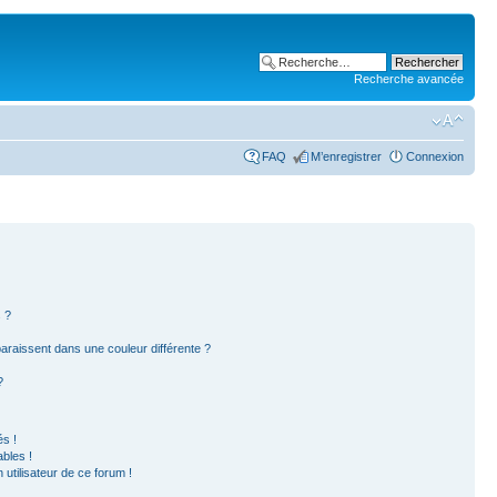
Recherche avancée
FAQ
M’enregistrer
Connexion
 ?
paraissent dans une couleur différente ?
?
s !
bles !
 utilisateur de ce forum !