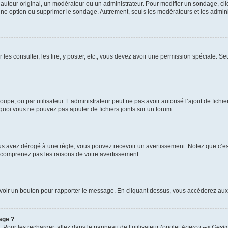
uteur original, un modérateur ou un administrateur. Pour modifier un sondage, cl
 une option ou supprimer le sondage. Autrement, seuls les modérateurs et les admin
 les consulter, les lire, y poster, etc., vous devez avoir une permission spéciale. 
roupe, ou par utilisateur. L’administrateur peut ne pas avoir autorisé l’ajout de fich
uoi vous ne pouvez pas ajouter de fichiers joints sur un forum.
s avez dérogé à une règle, vous pouvez recevoir un avertissement. Notez que c’est
e comprenez pas les raisons de votre avertissement.
ez voir un bouton pour rapporter le message. En cliquant dessus, vous accéderez aux
age ?
. Pour les recharger, allez dans le panneau de l’utilisateur (onglet
Aperçu --> Gesti