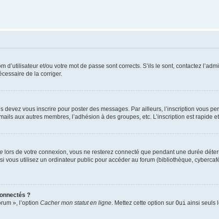
d’utilisateur et/ou votre mot de passe sont corrects. S’ils le sont, contactez l’admi
écessaire de la corriger.
s devez vous inscrire pour poster des messages. Par ailleurs, l’inscription vous p
mails aux autres membres, l’adhésion à des groupes, etc. L’inscription est rapide e
te
lors de votre connexion, vous ne resterez connecté que pendant une durée déterm
vous utilisez un ordinateur public pour accéder au forum (bibliothèque, cybercafé, u
connectés ?
orum », l’option
Cacher mon statut en ligne
. Mettez cette option sur
Oui
ainsi seuls 