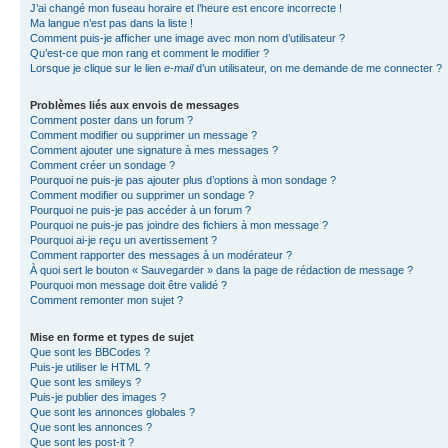
J’ai changé mon fuseau horaire et l’heure est encore incorrecte !
Ma langue n’est pas dans la liste !
Comment puis-je afficher une image avec mon nom d’utilisateur ?
Qu’est-ce que mon rang et comment le modifier ?
Lorsque je clique sur le lien
e-mail
d’un utilisateur, on me demande de me connecter ?
Problèmes liés aux envois de messages
Comment poster dans un forum ?
Comment modifier ou supprimer un message ?
Comment ajouter une signature à mes messages ?
Comment créer un sondage ?
Pourquoi ne puis-je pas ajouter plus d’options à mon sondage ?
Comment modifier ou supprimer un sondage ?
Pourquoi ne puis-je pas accéder à un forum ?
Pourquoi ne puis-je pas joindre des fichiers à mon message ?
Pourquoi ai-je reçu un avertissement ?
Comment rapporter des messages à un modérateur ?
À quoi sert le bouton « Sauvegarder » dans la page de rédaction de message ?
Pourquoi mon message doit être validé ?
Comment remonter mon sujet ?
Mise en forme et types de sujet
Que sont les BBCodes ?
Puis-je utiliser le HTML ?
Que sont les smileys ?
Puis-je publier des images ?
Que sont les annonces globales ?
Que sont les annonces ?
Que sont les post-it ?