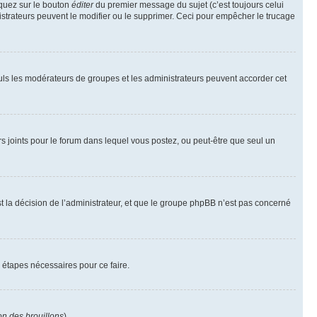
iquez sur le bouton
éditer
du premier message du sujet (c’est toujours celui
istrateurs peuvent le modifier ou le supprimer. Ceci pour empêcher le trucage
Seuls les modérateurs de groupes et les administrateurs peuvent accorder cet
iers joints pour le forum dans lequel vous postez, ou peut-être que seul un
 la décision de l’administrateur, et que le groupe phpBB n’est pas concerné
 étapes nécessaires pour ce faire.
on des brouillons
).