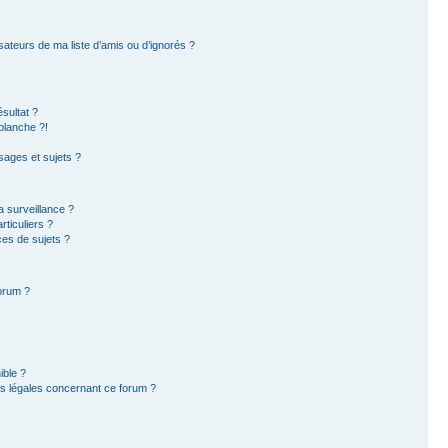
sateurs de ma liste d’amis ou d’ignorés ?
sultat ?
blanche ?!
ages et sujets ?
la surveillance ?
ticuliers ?
es de sujets ?
forum ?
ible ?
ns légales concernant ce forum ?