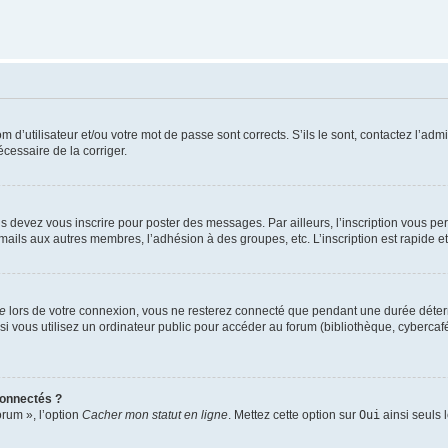
d’utilisateur et/ou votre mot de passe sont corrects. S’ils le sont, contactez l’admi
écessaire de la corriger.
s devez vous inscrire pour poster des messages. Par ailleurs, l’inscription vous p
mails aux autres membres, l’adhésion à des groupes, etc. L’inscription est rapide e
te
lors de votre connexion, vous ne resterez connecté que pendant une durée déterm
vous utilisez un ordinateur public pour accéder au forum (bibliothèque, cybercafé, u
connectés ?
orum », l’option
Cacher mon statut en ligne
. Mettez cette option sur
Oui
ainsi seuls 