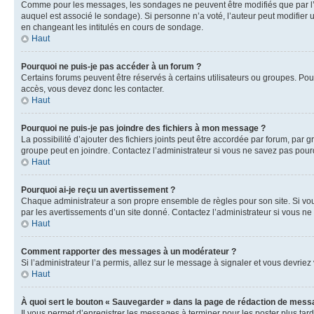
Comme pour les messages, les sondages ne peuvent être modifiés que par l’a
auquel est associé le sondage). Si personne n’a voté, l’auteur peut modifier
en changeant les intitulés en cours de sondage.
Haut
Pourquoi ne puis-je pas accéder à un forum ?
Certains forums peuvent être réservés à certains utilisateurs ou groupes. Pour
accès, vous devez donc les contacter.
Haut
Pourquoi ne puis-je pas joindre des fichiers à mon message ?
La possibilité d’ajouter des fichiers joints peut être accordée par forum, par g
groupe peut en joindre. Contactez l’administrateur si vous ne savez pas pourq
Haut
Pourquoi ai-je reçu un avertissement ?
Chaque administrateur a son propre ensemble de règles pour son site. Si vou
par les avertissements d’un site donné. Contactez l’administrateur si vous n
Haut
Comment rapporter des messages à un modérateur ?
Si l’administrateur l’a permis, allez sur le message à signaler et vous devri
Haut
À quoi sert le bouton « Sauvegarder » dans la page de rédaction de mess
Il vous permet d’enregistrer les messages à terminer pour les poster plus tard