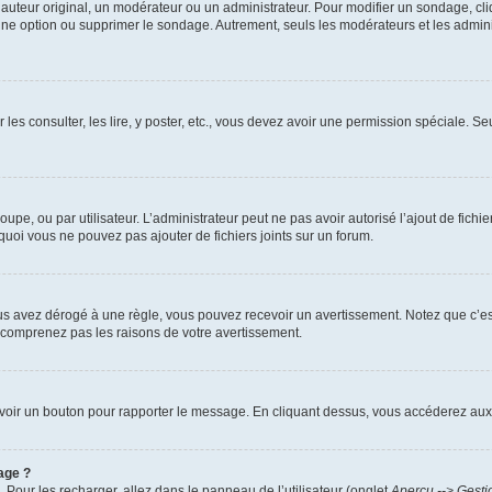
uteur original, un modérateur ou un administrateur. Pour modifier un sondage, cl
 une option ou supprimer le sondage. Autrement, seuls les modérateurs et les admin
 les consulter, les lire, y poster, etc., vous devez avoir une permission spéciale. 
roupe, ou par utilisateur. L’administrateur peut ne pas avoir autorisé l’ajout de fich
uoi vous ne pouvez pas ajouter de fichiers joints sur un forum.
s avez dérogé à une règle, vous pouvez recevoir un avertissement. Notez que c’est
e comprenez pas les raisons de votre avertissement.
ez voir un bouton pour rapporter le message. En cliquant dessus, vous accéderez aux
age ?
. Pour les recharger, allez dans le panneau de l’utilisateur (onglet
Aperçu --> Gesti