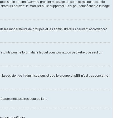
iquez sur le bouton
éditer
du premier message du sujet (c’est toujours celui
istrateurs peuvent le modifier ou le supprimer. Ceci pour empêcher le trucage
Seuls les modérateurs de groupes et les administrateurs peuvent accorder cet
iers joints pour le forum dans lequel vous postez, ou peut-être que seul un
 la décision de l’administrateur, et que le groupe phpBB n’est pas concerné
 étapes nécessaires pour ce faire.
on des brouillons
).