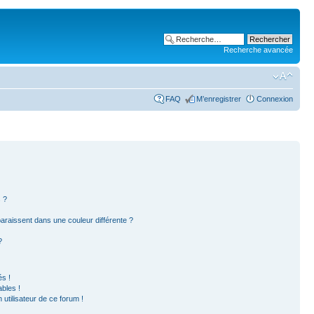
Recherche avancée
FAQ
M’enregistrer
Connexion
 ?
paraissent dans une couleur différente ?
?
s !
bles !
 utilisateur de ce forum !