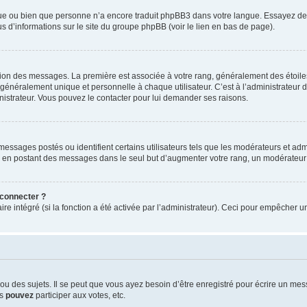
ngue ou bien que personne n’a encore traduit phpBB3 dans votre langue. Essayez de d
us d’informations sur le site du groupe phpBB (voir le lien en bas de page).
ation des messages. La première est associée à votre rang, généralement des étoile
éralement unique et personnelle à chaque utilisateur. C’est à l’administrateur d’ac
inistrateur. Vous pouvez le contacter pour lui demander ses raisons.
essages postés ou identifient certains utilisateurs tels que les modérateurs et admi
ums en postant des messages dans le seul but d’augmenter votre rang, un modérateu
 connecter ?
ire intégré (si la fonction a été activée par l’administrateur). Ceci pour empêcher un
 des sujets. Il se peut que vous ayez besoin d’être enregistré pour écrire un mes
us
pouvez
participer aux votes, etc.