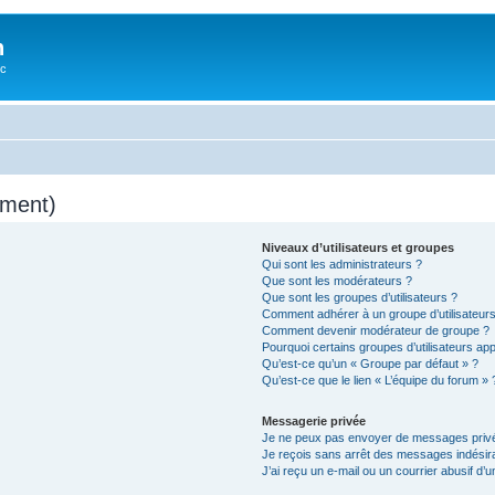
n
oc
mment)
Niveaux d’utilisateurs et groupes
Qui sont les administrateurs ?
Que sont les modérateurs ?
Que sont les groupes d’utilisateurs ?
Comment adhérer à un groupe d’utilisateurs
Comment devenir modérateur de groupe ?
Pourquoi certains groupes d’utilisateurs ap
Qu’est-ce qu’un « Groupe par défaut » ?
Qu’est-ce que le lien « L’équipe du forum » 
Messagerie privée
Je ne peux pas envoyer de messages privé
Je reçois sans arrêt des messages indésira
J’ai reçu un e-mail ou un courrier abusif d’un