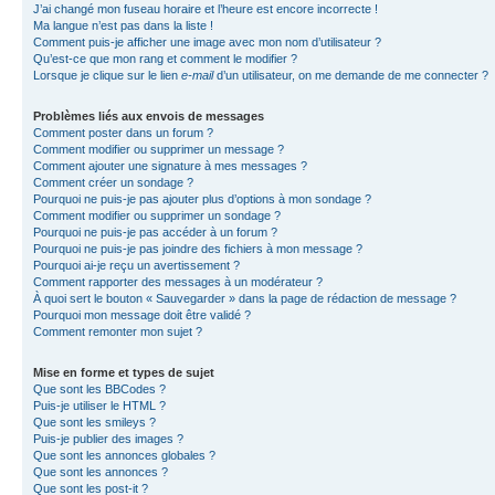
J’ai changé mon fuseau horaire et l’heure est encore incorrecte !
Ma langue n’est pas dans la liste !
Comment puis-je afficher une image avec mon nom d’utilisateur ?
Qu’est-ce que mon rang et comment le modifier ?
Lorsque je clique sur le lien
e-mail
d’un utilisateur, on me demande de me connecter ?
Problèmes liés aux envois de messages
Comment poster dans un forum ?
Comment modifier ou supprimer un message ?
Comment ajouter une signature à mes messages ?
Comment créer un sondage ?
Pourquoi ne puis-je pas ajouter plus d’options à mon sondage ?
Comment modifier ou supprimer un sondage ?
Pourquoi ne puis-je pas accéder à un forum ?
Pourquoi ne puis-je pas joindre des fichiers à mon message ?
Pourquoi ai-je reçu un avertissement ?
Comment rapporter des messages à un modérateur ?
À quoi sert le bouton « Sauvegarder » dans la page de rédaction de message ?
Pourquoi mon message doit être validé ?
Comment remonter mon sujet ?
Mise en forme et types de sujet
Que sont les BBCodes ?
Puis-je utiliser le HTML ?
Que sont les smileys ?
Puis-je publier des images ?
Que sont les annonces globales ?
Que sont les annonces ?
Que sont les post-it ?