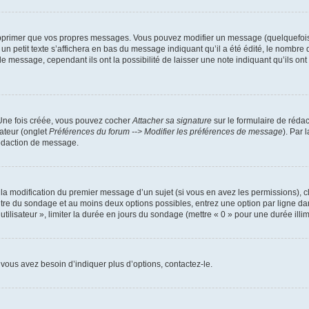
pprimer que vos propres messages. Vous pouvez modifier un message (quelquefois d
it texte s’affichera en bas du message indiquant qu’il a été édité, le nombre de fo
message, cependant ils ont la possibilité de laisser une note indiquant qu’ils ont m
 Une fois créée, vous pouvez cocher
Attacher sa signature
sur le formulaire de réda
ateur (onglet
Préférences du forum --> Modifier les préférences de message
). Par 
rédaction de message.
u la modification du premier message d’un sujet (si vous en avez les permissions), c
titre du sondage et au moins deux options possibles, entrez une option par ligne
utilisateur », limiter la durée en jours du sondage (mettre « 0 » pour une durée illimi
vous avez besoin d’indiquer plus d’options, contactez-le.