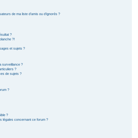
sateurs de ma liste d’amis ou d’ignorés ?
sultat ?
blanche ?!
ages et sujets ?
la surveillance ?
ticuliers ?
es de sujets ?
forum ?
ible ?
ns légales concernant ce forum ?