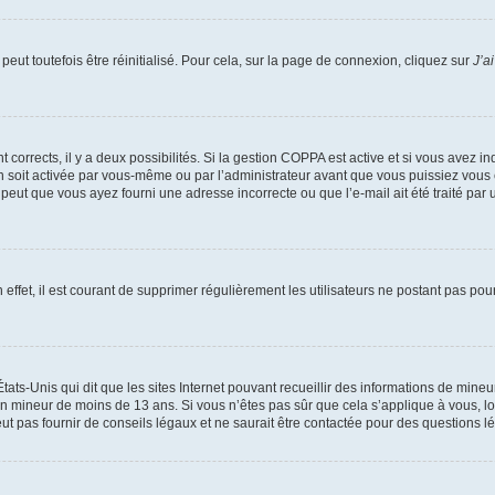
eut toutefois être réinitialisé. Pour cela, sur la page de connexion, cliquez sur
J’a
nt corrects, il y a deux possibilités. Si la gestion COPPA est active et si vous avez i
n soit activée par vous-même ou par l’administrateur avant que vous puissiez vous c
 peut que vous ayez fourni une adresse incorrecte ou que l’e-mail ait été traité par u
 effet, il est courant de supprimer régulièrement les utilisateurs ne postant pas pou
tats-Unis qui dit que les sites Internet pouvant recueillir des informations de mi
r un mineur de moins de 13 ans. Si vous n’êtes pas sûr que cela s’applique à vous, l
 pas fournir de conseils légaux et ne saurait être contactée pour des questions lég