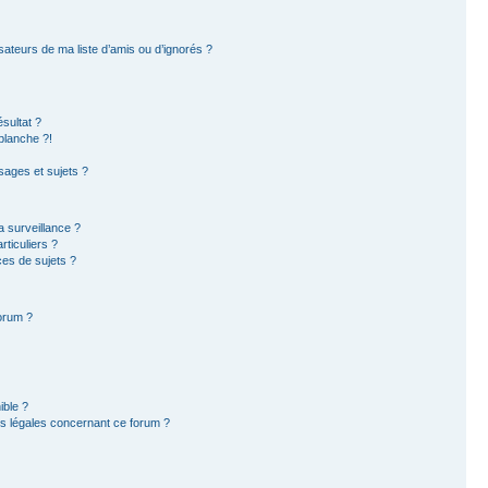
sateurs de ma liste d’amis ou d’ignorés ?
sultat ?
blanche ?!
ages et sujets ?
la surveillance ?
ticuliers ?
es de sujets ?
forum ?
ible ?
ns légales concernant ce forum ?