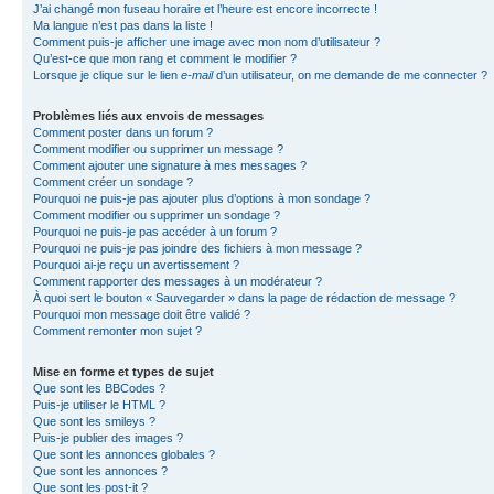
J’ai changé mon fuseau horaire et l’heure est encore incorrecte !
Ma langue n’est pas dans la liste !
Comment puis-je afficher une image avec mon nom d’utilisateur ?
Qu’est-ce que mon rang et comment le modifier ?
Lorsque je clique sur le lien
e-mail
d’un utilisateur, on me demande de me connecter ?
Problèmes liés aux envois de messages
Comment poster dans un forum ?
Comment modifier ou supprimer un message ?
Comment ajouter une signature à mes messages ?
Comment créer un sondage ?
Pourquoi ne puis-je pas ajouter plus d’options à mon sondage ?
Comment modifier ou supprimer un sondage ?
Pourquoi ne puis-je pas accéder à un forum ?
Pourquoi ne puis-je pas joindre des fichiers à mon message ?
Pourquoi ai-je reçu un avertissement ?
Comment rapporter des messages à un modérateur ?
À quoi sert le bouton « Sauvegarder » dans la page de rédaction de message ?
Pourquoi mon message doit être validé ?
Comment remonter mon sujet ?
Mise en forme et types de sujet
Que sont les BBCodes ?
Puis-je utiliser le HTML ?
Que sont les smileys ?
Puis-je publier des images ?
Que sont les annonces globales ?
Que sont les annonces ?
Que sont les post-it ?