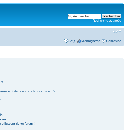
Recherche avancée
FAQ
M’enregistrer
Connexion
 ?
paraissent dans une couleur différente ?
?
s !
bles !
 utilisateur de ce forum !