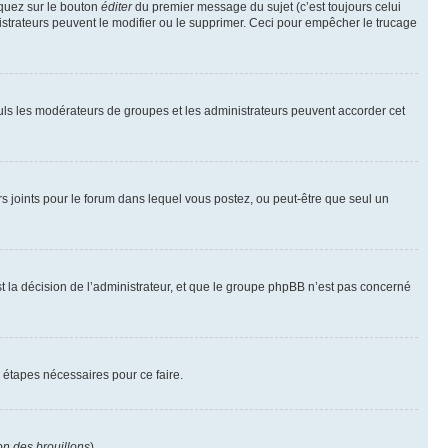
iquez sur le bouton
éditer
du premier message du sujet (c’est toujours celui
istrateurs peuvent le modifier ou le supprimer. Ceci pour empêcher le trucage
Seuls les modérateurs de groupes et les administrateurs peuvent accorder cet
iers joints pour le forum dans lequel vous postez, ou peut-être que seul un
 la décision de l’administrateur, et que le groupe phpBB n’est pas concerné
 étapes nécessaires pour ce faire.
on des brouillons
).