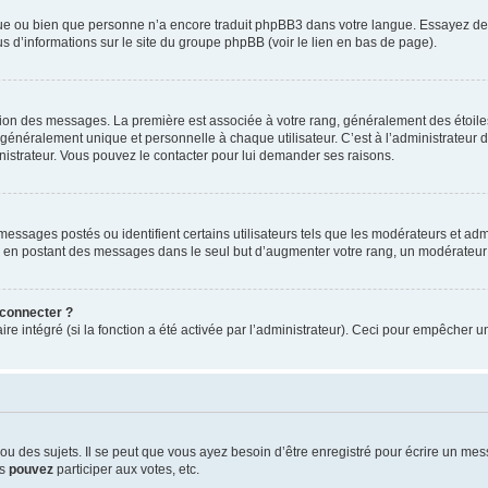
ngue ou bien que personne n’a encore traduit phpBB3 dans votre langue. Essayez de d
us d’informations sur le site du groupe phpBB (voir le lien en bas de page).
ation des messages. La première est associée à votre rang, généralement des étoile
éralement unique et personnelle à chaque utilisateur. C’est à l’administrateur d’ac
inistrateur. Vous pouvez le contacter pour lui demander ses raisons.
essages postés ou identifient certains utilisateurs tels que les modérateurs et admi
ums en postant des messages dans le seul but d’augmenter votre rang, un modérateu
 connecter ?
ire intégré (si la fonction a été activée par l’administrateur). Ceci pour empêcher un
 des sujets. Il se peut que vous ayez besoin d’être enregistré pour écrire un mes
us
pouvez
participer aux votes, etc.