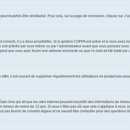
eut toutefois être réinitialisé. Pour cela, sur la page de connexion, cliquez sur
J’a
nt corrects, il y a deux possibilités. Si la gestion COPPA est active et si vous avez i
n soit activée par vous-même ou par l’administrateur avant que vous puissiez vous c
 peut que vous ayez fourni une adresse incorrecte ou que l’e-mail ait été traité par u
 effet, il est courant de supprimer régulièrement les utilisateurs ne postant pas pou
tats-Unis qui dit que les sites Internet pouvant recueillir des informations de mi
r un mineur de moins de 13 ans. Si vous n’êtes pas sûr que cela s’applique à vous, l
 pas fournir de conseils légaux et ne saurait être contactée pour des questions lég