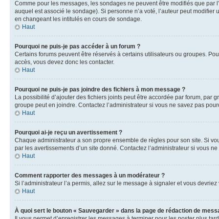
Comme pour les messages, les sondages ne peuvent être modifiés que par l’a
auquel est associé le sondage). Si personne n’a voté, l’auteur peut modifier
en changeant les intitulés en cours de sondage.
Haut
Pourquoi ne puis-je pas accéder à un forum ?
Certains forums peuvent être réservés à certains utilisateurs ou groupes. Pour
accès, vous devez donc les contacter.
Haut
Pourquoi ne puis-je pas joindre des fichiers à mon message ?
La possibilité d’ajouter des fichiers joints peut être accordée par forum, par g
groupe peut en joindre. Contactez l’administrateur si vous ne savez pas pourq
Haut
Pourquoi ai-je reçu un avertissement ?
Chaque administrateur a son propre ensemble de règles pour son site. Si vou
par les avertissements d’un site donné. Contactez l’administrateur si vous n
Haut
Comment rapporter des messages à un modérateur ?
Si l’administrateur l’a permis, allez sur le message à signaler et vous devri
Haut
À quoi sert le bouton « Sauvegarder » dans la page de rédaction de mess
Il vous permet d’enregistrer les messages à terminer pour les poster plus tard