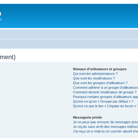
n
oc
mment)
Niveaux d’utilisateurs et groupes
Qui sont les administrateurs ?
Que sont les modérateurs ?
Que sont les groupes d’utilisateurs ?
Comment adhérer à un groupe d’utilisateurs
Comment devenir modérateur de groupe ?
Pourquoi certains groupes d’utilisateurs ap
Qu’est-ce qu’un « Groupe par défaut » ?
Qu’est-ce que le lien « L’équipe du forum » 
Messagerie privée
Je ne peux pas envoyer de messages privé
Je reçois sans arrêt des messages indésira
J’ai reçu un e-mail ou un courrier abusif d’un