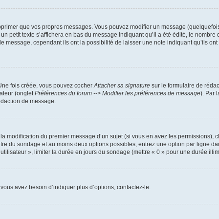
pprimer que vos propres messages. Vous pouvez modifier un message (quelquefois d
it texte s’affichera en bas du message indiquant qu’il a été édité, le nombre de fo
message, cependant ils ont la possibilité de laisser une note indiquant qu’ils ont m
 Une fois créée, vous pouvez cocher
Attacher sa signature
sur le formulaire de réda
ateur (onglet
Préférences du forum --> Modifier les préférences de message
). Par 
rédaction de message.
u la modification du premier message d’un sujet (si vous en avez les permissions), c
titre du sondage et au moins deux options possibles, entrez une option par ligne
utilisateur », limiter la durée en jours du sondage (mettre « 0 » pour une durée illimi
vous avez besoin d’indiquer plus d’options, contactez-le.