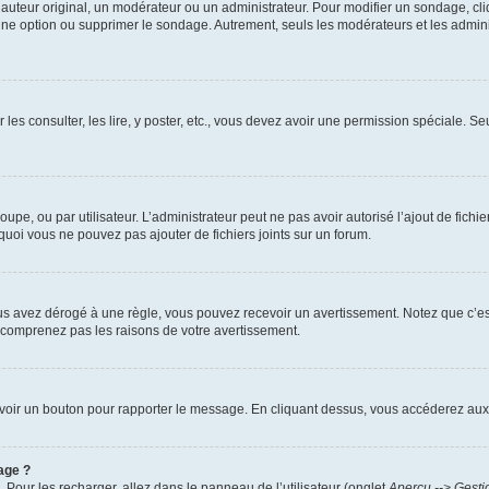
uteur original, un modérateur ou un administrateur. Pour modifier un sondage, cl
 une option ou supprimer le sondage. Autrement, seuls les modérateurs et les admin
 les consulter, les lire, y poster, etc., vous devez avoir une permission spéciale. 
roupe, ou par utilisateur. L’administrateur peut ne pas avoir autorisé l’ajout de fich
uoi vous ne pouvez pas ajouter de fichiers joints sur un forum.
s avez dérogé à une règle, vous pouvez recevoir un avertissement. Notez que c’est
e comprenez pas les raisons de votre avertissement.
ez voir un bouton pour rapporter le message. En cliquant dessus, vous accéderez aux
age ?
. Pour les recharger, allez dans le panneau de l’utilisateur (onglet
Aperçu --> Gesti