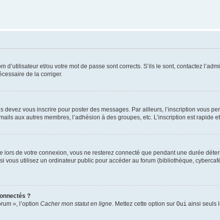
d’utilisateur et/ou votre mot de passe sont corrects. S’ils le sont, contactez l’admi
écessaire de la corriger.
s devez vous inscrire pour poster des messages. Par ailleurs, l’inscription vous p
mails aux autres membres, l’adhésion à des groupes, etc. L’inscription est rapide e
te
lors de votre connexion, vous ne resterez connecté que pendant une durée déterm
vous utilisez un ordinateur public pour accéder au forum (bibliothèque, cybercafé, u
connectés ?
orum », l’option
Cacher mon statut en ligne
. Mettez cette option sur
Oui
ainsi seuls 