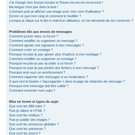
J’ai changé mon fuseau horaire et l’heure est encore incorrecte !
Ma langue n’est pas dans la liste !
Comment puis-je afficher une image avec mon nom d’utilisateur ?
Qu’est-ce que mon rang et comment le modifier ?
Lorsque je clique sur le lien
e-mail
d’un utilisateur, on me demande de me connecter ?
Problèmes liés aux envois de messages
Comment poster dans un forum ?
Comment modifier ou supprimer un message ?
Comment ajouter une signature à mes messages ?
Comment créer un sondage ?
Pourquoi ne puis-je pas ajouter plus d’options à mon sondage ?
Comment modifier ou supprimer un sondage ?
Pourquoi ne puis-je pas accéder à un forum ?
Pourquoi ne puis-je pas joindre des fichiers à mon message ?
Pourquoi ai-je reçu un avertissement ?
Comment rapporter des messages à un modérateur ?
À quoi sert le bouton « Sauvegarder » dans la page de rédaction de message ?
Pourquoi mon message doit être validé ?
Comment remonter mon sujet ?
Mise en forme et types de sujet
Que sont les BBCodes ?
Puis-je utiliser le HTML ?
Que sont les smileys ?
Puis-je publier des images ?
Que sont les annonces globales ?
Que sont les annonces ?
Que sont les post-it ?