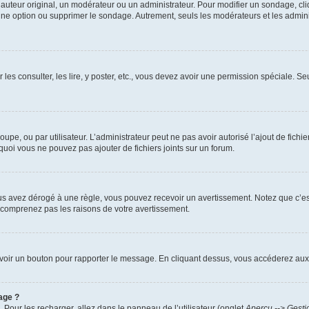
uteur original, un modérateur ou un administrateur. Pour modifier un sondage, cl
 une option ou supprimer le sondage. Autrement, seuls les modérateurs et les admin
 les consulter, les lire, y poster, etc., vous devez avoir une permission spéciale. 
roupe, ou par utilisateur. L’administrateur peut ne pas avoir autorisé l’ajout de fich
uoi vous ne pouvez pas ajouter de fichiers joints sur un forum.
s avez dérogé à une règle, vous pouvez recevoir un avertissement. Notez que c’est
e comprenez pas les raisons de votre avertissement.
ez voir un bouton pour rapporter le message. En cliquant dessus, vous accéderez aux
age ?
. Pour les recharger, allez dans le panneau de l’utilisateur (onglet
Aperçu --> Gesti