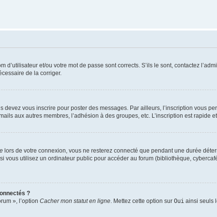
d’utilisateur et/ou votre mot de passe sont corrects. S’ils le sont, contactez l’admi
écessaire de la corriger.
s devez vous inscrire pour poster des messages. Par ailleurs, l’inscription vous p
mails aux autres membres, l’adhésion à des groupes, etc. L’inscription est rapide e
te
lors de votre connexion, vous ne resterez connecté que pendant une durée déterm
vous utilisez un ordinateur public pour accéder au forum (bibliothèque, cybercafé, u
connectés ?
orum », l’option
Cacher mon statut en ligne
. Mettez cette option sur
Oui
ainsi seuls 