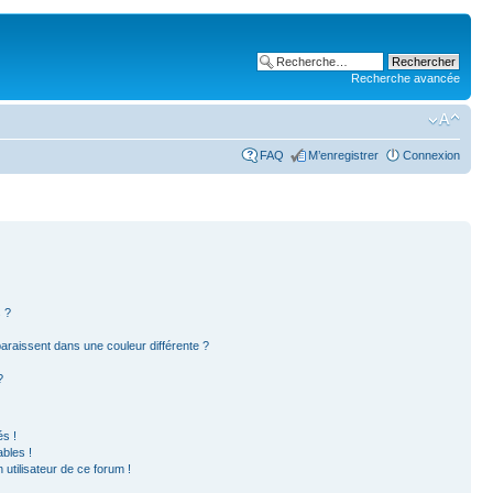
Recherche avancée
FAQ
M’enregistrer
Connexion
 ?
paraissent dans une couleur différente ?
?
s !
bles !
 utilisateur de ce forum !