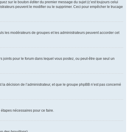
iquez sur le bouton
éditer
du premier message du sujet (c’est toujours celui
istrateurs peuvent le modifier ou le supprimer. Ceci pour empêcher le trucage
Seuls les modérateurs de groupes et les administrateurs peuvent accorder cet
iers joints pour le forum dans lequel vous postez, ou peut-être que seul un
 la décision de l’administrateur, et que le groupe phpBB n’est pas concerné
 étapes nécessaires pour ce faire.
on des brouillons
).