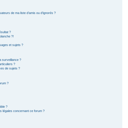
sateurs de ma liste d’amis ou d’ignorés ?
sultat ?
blanche ?!
ages et sujets ?
la surveillance ?
ticuliers ?
es de sujets ?
forum ?
ible ?
ns légales concernant ce forum ?