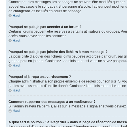
Comme pour les messages, les sondages ne peuvent être modifiés que par l’a
auquel est associé le sondage). Si personne n’a voté, l’auteur peut modifier
en changeant les intitulés en cours de sondage.
Haut
Pourquoi ne puis-je pas accéder à un forum ?
Certains forums peuvent être réservés à certains utilisateurs ou groupes. Pour
accès, vous devez donc les contacter.
Haut
Pourquoi ne puis-je pas joindre des fichiers à mon message ?
La possibilité d’ajouter des fichiers joints peut être accordée par forum, par g
groupe peut en joindre. Contactez l’administrateur si vous ne savez pas pourq
Haut
Pourquoi ai-je reçu un avertissement ?
Chaque administrateur a son propre ensemble de règles pour son site. Si vou
par les avertissements d’un site donné. Contactez l’administrateur si vous n
Haut
Comment rapporter des messages à un modérateur ?
Si l’administrateur l’a permis, allez sur le message à signaler et vous devri
Haut
À quoi sert le bouton « Sauvegarder » dans la page de rédaction de mess
Il vous permet d’enregistrer les messages à terminer pour les poster plus tard