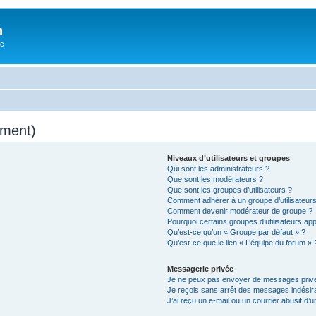
n
oc
mment)
Niveaux d’utilisateurs et groupes
Qui sont les administrateurs ?
Que sont les modérateurs ?
Que sont les groupes d’utilisateurs ?
Comment adhérer à un groupe d’utilisateurs
Comment devenir modérateur de groupe ?
Pourquoi certains groupes d’utilisateurs ap
Qu’est-ce qu’un « Groupe par défaut » ?
Qu’est-ce que le lien « L’équipe du forum » 
Messagerie privée
Je ne peux pas envoyer de messages privé
Je reçois sans arrêt des messages indésira
J’ai reçu un e-mail ou un courrier abusif d’un