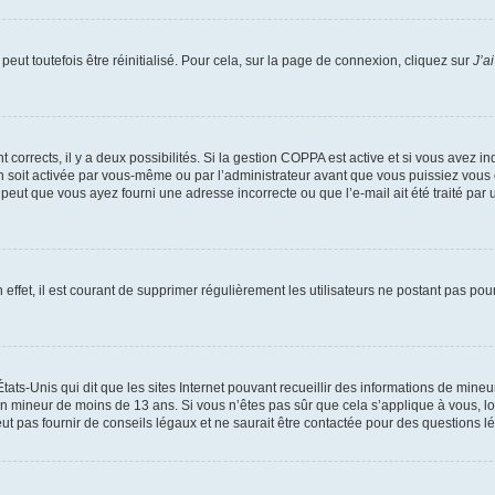
eut toutefois être réinitialisé. Pour cela, sur la page de connexion, cliquez sur
J’a
nt corrects, il y a deux possibilités. Si la gestion COPPA est active et si vous avez i
n soit activée par vous-même ou par l’administrateur avant que vous puissiez vous c
 peut que vous ayez fourni une adresse incorrecte ou que l’e-mail ait été traité par u
 effet, il est courant de supprimer régulièrement les utilisateurs ne postant pas pou
tats-Unis qui dit que les sites Internet pouvant recueillir des informations de mi
r un mineur de moins de 13 ans. Si vous n’êtes pas sûr que cela s’applique à vous, l
 pas fournir de conseils légaux et ne saurait être contactée pour des questions lég