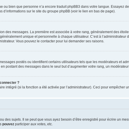
ngue ou bien que personne n’a encore traduit phpBB3 dans votre langue. Essayez de d
us d’informations sur le site du groupe phpBB (voir le lien en bas de page).
ation des messages. La première est associée à votre rang, généralement des étoile
éralement unique et personnelle à chaque utilisateur. C’est à l’administrateur d’ac
inistrateur. Vous pouvez le contacter pour lui demander ses raisons.
essages postés ou identifient certains utilisateurs tels que les modérateurs et admi
ums en postant des messages dans le seul but d’augmenter votre rang, un modérateu
 connecter ?
ire intégré (si la fonction a été activée par l’administrateur). Ceci pour empêcher un
 des sujets. Il se peut que vous ayez besoin d’être enregistré pour écrire un mes
us
pouvez
participer aux votes, etc.