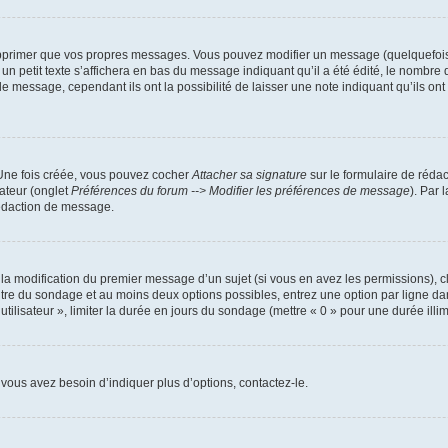
pprimer que vos propres messages. Vous pouvez modifier un message (quelquefois d
it texte s’affichera en bas du message indiquant qu’il a été édité, le nombre de fo
message, cependant ils ont la possibilité de laisser une note indiquant qu’ils ont m
 Une fois créée, vous pouvez cocher
Attacher sa signature
sur le formulaire de réda
ateur (onglet
Préférences du forum --> Modifier les préférences de message
). Par 
rédaction de message.
u la modification du premier message d’un sujet (si vous en avez les permissions), c
titre du sondage et au moins deux options possibles, entrez une option par ligne
utilisateur », limiter la durée en jours du sondage (mettre « 0 » pour une durée illimi
vous avez besoin d’indiquer plus d’options, contactez-le.