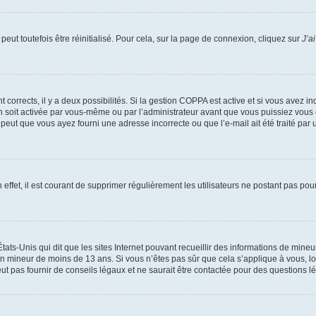
eut toutefois être réinitialisé. Pour cela, sur la page de connexion, cliquez sur
J’a
nt corrects, il y a deux possibilités. Si la gestion COPPA est active et si vous avez i
n soit activée par vous-même ou par l’administrateur avant que vous puissiez vous c
 peut que vous ayez fourni une adresse incorrecte ou que l’e-mail ait été traité par u
 effet, il est courant de supprimer régulièrement les utilisateurs ne postant pas pou
tats-Unis qui dit que les sites Internet pouvant recueillir des informations de mi
r un mineur de moins de 13 ans. Si vous n’êtes pas sûr que cela s’applique à vous, l
 pas fournir de conseils légaux et ne saurait être contactée pour des questions lég