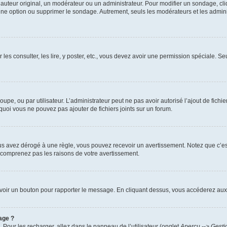
uteur original, un modérateur ou un administrateur. Pour modifier un sondage, cl
 une option ou supprimer le sondage. Autrement, seuls les modérateurs et les admin
 les consulter, les lire, y poster, etc., vous devez avoir une permission spéciale. 
roupe, ou par utilisateur. L’administrateur peut ne pas avoir autorisé l’ajout de fich
uoi vous ne pouvez pas ajouter de fichiers joints sur un forum.
s avez dérogé à une règle, vous pouvez recevoir un avertissement. Notez que c’est
e comprenez pas les raisons de votre avertissement.
ez voir un bouton pour rapporter le message. En cliquant dessus, vous accéderez aux
age ?
. Pour les recharger, allez dans le panneau de l’utilisateur (onglet
Aperçu --> Gesti