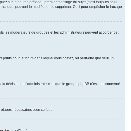
iquez sur le bouton
éditer
du premier message du sujet (c’est toujours celui
istrateurs peuvent le modifier ou le supprimer. Ceci pour empêcher le trucage
Seuls les modérateurs de groupes et les administrateurs peuvent accorder cet
iers joints pour le forum dans lequel vous postez, ou peut-être que seul un
 la décision de l’administrateur, et que le groupe phpBB n’est pas concerné
 étapes nécessaires pour ce faire.
on des brouillons
).