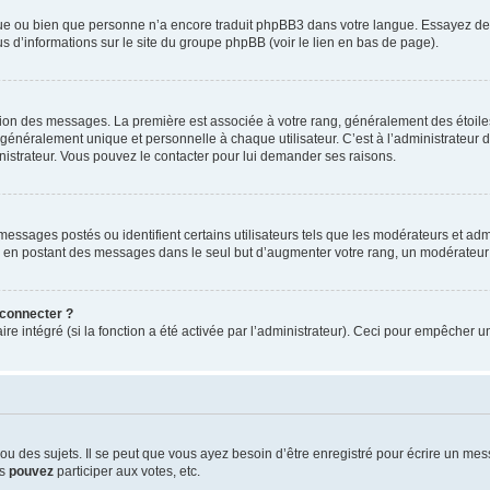
ngue ou bien que personne n’a encore traduit phpBB3 dans votre langue. Essayez de d
us d’informations sur le site du groupe phpBB (voir le lien en bas de page).
ation des messages. La première est associée à votre rang, généralement des étoile
éralement unique et personnelle à chaque utilisateur. C’est à l’administrateur d’ac
inistrateur. Vous pouvez le contacter pour lui demander ses raisons.
essages postés ou identifient certains utilisateurs tels que les modérateurs et admi
ums en postant des messages dans le seul but d’augmenter votre rang, un modérateu
 connecter ?
ire intégré (si la fonction a été activée par l’administrateur). Ceci pour empêcher un
 des sujets. Il se peut que vous ayez besoin d’être enregistré pour écrire un mes
us
pouvez
participer aux votes, etc.