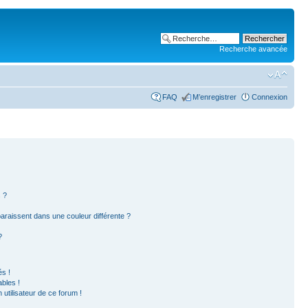
Recherche avancée
FAQ
M’enregistrer
Connexion
 ?
paraissent dans une couleur différente ?
?
s !
bles !
 utilisateur de ce forum !