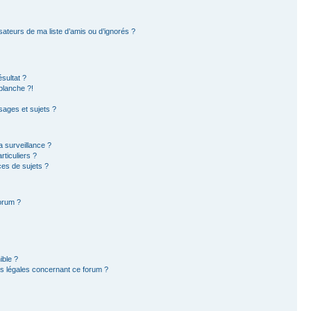
sateurs de ma liste d’amis ou d’ignorés ?
sultat ?
blanche ?!
ages et sujets ?
la surveillance ?
ticuliers ?
es de sujets ?
forum ?
ible ?
ns légales concernant ce forum ?