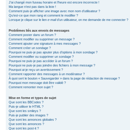
J’ai changé mon fuseau horaire et l’heure est encore incorrecte !
Ma langue n’est pas dans la liste !
Comment puis-je afficher une image avec mon nom d’utilisateur ?
Qu’est-ce que mon rang et comment le modifier ?
Lorsque je clique sur le lien
e-mail
d’un utilisateur, on me demande de me connecter ?
Problèmes liés aux envois de messages
Comment poster dans un forum ?
Comment modifier ou supprimer un message ?
Comment ajouter une signature à mes messages ?
Comment créer un sondage ?
Pourquoi ne puis-je pas ajouter plus d’options à mon sondage ?
Comment modifier ou supprimer un sondage ?
Pourquoi ne puis-je pas accéder à un forum ?
Pourquoi ne puis-je pas joindre des fichiers à mon message ?
Pourquoi ai-je reçu un avertissement ?
Comment rapporter des messages à un modérateur ?
À quoi sert le bouton « Sauvegarder » dans la page de rédaction de message ?
Pourquoi mon message doit être validé ?
Comment remonter mon sujet ?
Mise en forme et types de sujet
Que sont les BBCodes ?
Puis-je utiliser le HTML ?
Que sont les smileys ?
Puis-je publier des images ?
Que sont les annonces globales ?
Que sont les annonces ?
Que sont les post-it ?