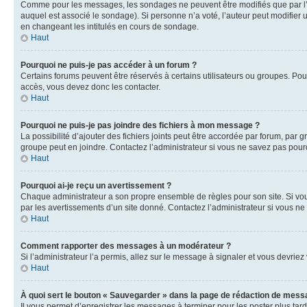
Comme pour les messages, les sondages ne peuvent être modifiés que par l’a
auquel est associé le sondage). Si personne n’a voté, l’auteur peut modifier
en changeant les intitulés en cours de sondage.
Haut
Pourquoi ne puis-je pas accéder à un forum ?
Certains forums peuvent être réservés à certains utilisateurs ou groupes. Pour
accès, vous devez donc les contacter.
Haut
Pourquoi ne puis-je pas joindre des fichiers à mon message ?
La possibilité d’ajouter des fichiers joints peut être accordée par forum, par g
groupe peut en joindre. Contactez l’administrateur si vous ne savez pas pourq
Haut
Pourquoi ai-je reçu un avertissement ?
Chaque administrateur a son propre ensemble de règles pour son site. Si vou
par les avertissements d’un site donné. Contactez l’administrateur si vous n
Haut
Comment rapporter des messages à un modérateur ?
Si l’administrateur l’a permis, allez sur le message à signaler et vous devri
Haut
À quoi sert le bouton « Sauvegarder » dans la page de rédaction de mess
Il vous permet d’enregistrer les messages à terminer pour les poster plus tard