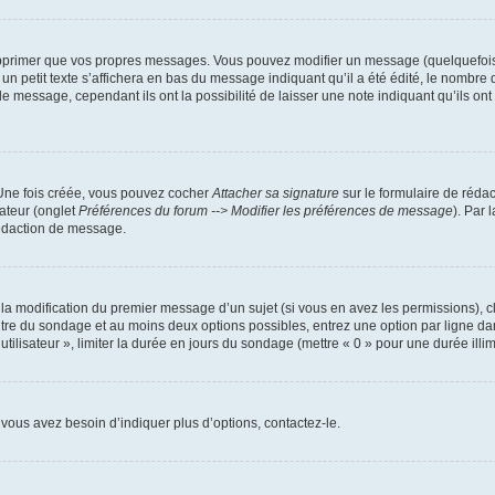
pprimer que vos propres messages. Vous pouvez modifier un message (quelquefois d
it texte s’affichera en bas du message indiquant qu’il a été édité, le nombre de fo
message, cependant ils ont la possibilité de laisser une note indiquant qu’ils ont m
 Une fois créée, vous pouvez cocher
Attacher sa signature
sur le formulaire de réda
ateur (onglet
Préférences du forum --> Modifier les préférences de message
). Par 
rédaction de message.
u la modification du premier message d’un sujet (si vous en avez les permissions), c
titre du sondage et au moins deux options possibles, entrez une option par ligne
utilisateur », limiter la durée en jours du sondage (mettre « 0 » pour une durée illimi
vous avez besoin d’indiquer plus d’options, contactez-le.