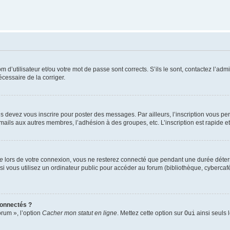
d’utilisateur et/ou votre mot de passe sont corrects. S’ils le sont, contactez l’admi
écessaire de la corriger.
s devez vous inscrire pour poster des messages. Par ailleurs, l’inscription vous p
mails aux autres membres, l’adhésion à des groupes, etc. L’inscription est rapide e
te
lors de votre connexion, vous ne resterez connecté que pendant une durée déterm
vous utilisez un ordinateur public pour accéder au forum (bibliothèque, cybercafé, u
connectés ?
orum », l’option
Cacher mon statut en ligne
. Mettez cette option sur
Oui
ainsi seuls 