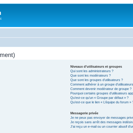
n
oc
mment)
Niveaux d’utilisateurs et groupes
Qui sont les administrateurs ?
Que sont les modérateurs ?
Que sont les groupes d’utilisateurs ?
Comment adhérer à un groupe d’utilisateurs
Comment devenir modérateur de groupe ?
Pourquoi certains groupes d’utilisateurs ap
Qu’est-ce qu’un « Groupe par défaut » ?
Qu’est-ce que le lien « L’équipe du forum » 
Messagerie privée
Je ne peux pas envoyer de messages privé
Je reçois sans arrêt des messages indésira
J’ai reçu un e-mail ou un courrier abusif d’un