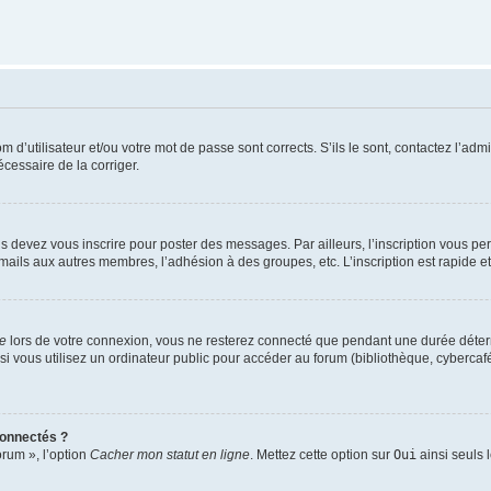
d’utilisateur et/ou votre mot de passe sont corrects. S’ils le sont, contactez l’admi
écessaire de la corriger.
s devez vous inscrire pour poster des messages. Par ailleurs, l’inscription vous p
mails aux autres membres, l’adhésion à des groupes, etc. L’inscription est rapide e
te
lors de votre connexion, vous ne resterez connecté que pendant une durée déterm
vous utilisez un ordinateur public pour accéder au forum (bibliothèque, cybercafé, u
connectés ?
orum », l’option
Cacher mon statut en ligne
. Mettez cette option sur
Oui
ainsi seuls 