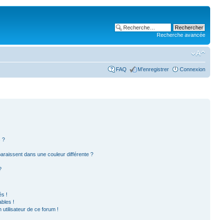
Recherche avancée
FAQ
M’enregistrer
Connexion
 ?
paraissent dans une couleur différente ?
?
s !
bles !
 utilisateur de ce forum !