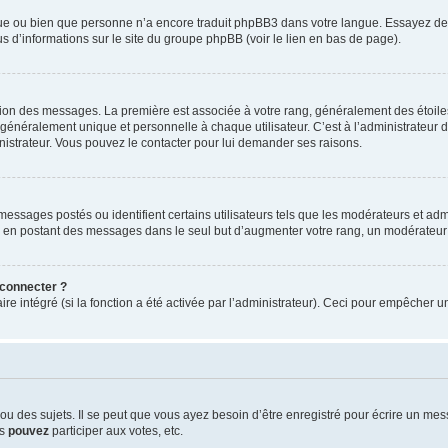
ngue ou bien que personne n’a encore traduit phpBB3 dans votre langue. Essayez de d
us d’informations sur le site du groupe phpBB (voir le lien en bas de page).
ation des messages. La première est associée à votre rang, généralement des étoile
éralement unique et personnelle à chaque utilisateur. C’est à l’administrateur d’ac
inistrateur. Vous pouvez le contacter pour lui demander ses raisons.
essages postés ou identifient certains utilisateurs tels que les modérateurs et admi
ums en postant des messages dans le seul but d’augmenter votre rang, un modérateu
 connecter ?
ire intégré (si la fonction a été activée par l’administrateur). Ceci pour empêcher un
 des sujets. Il se peut que vous ayez besoin d’être enregistré pour écrire un mes
us
pouvez
participer aux votes, etc.