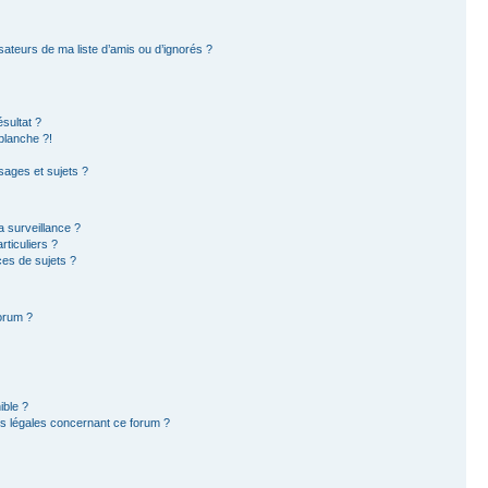
sateurs de ma liste d’amis ou d’ignorés ?
sultat ?
blanche ?!
ages et sujets ?
la surveillance ?
ticuliers ?
es de sujets ?
forum ?
ible ?
ns légales concernant ce forum ?