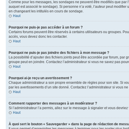
Comme pour les messages, les sondages ne peuvent être modifiés que par l’a
auquel est associé le sondage). Si personne n’a voté, l’auteur peut modifier
en changeant les intitulés en cours de sondage.
Haut
Pourquoi ne puis-je pas accéder à un forum ?
Certains forums peuvent être réservés à certains utilisateurs ou groupes. Pour
accès, vous devez donc les contacter.
Haut
Pourquoi ne puis-je pas joindre des fichiers à mon message ?
La possibilité d’ajouter des fichiers joints peut être accordée par forum, par g
groupe peut en joindre. Contactez l’administrateur si vous ne savez pas pourq
Haut
Pourquoi ai-je reçu un avertissement ?
Chaque administrateur a son propre ensemble de règles pour son site. Si vou
par les avertissements d’un site donné. Contactez l’administrateur si vous n
Haut
Comment rapporter des messages à un modérateur ?
Si l’administrateur l’a permis, allez sur le message à signaler et vous devri
Haut
À quoi sert le bouton « Sauvegarder » dans la page de rédaction de mess
Il vous permet d’enregistrer les messages à terminer pour les poster plus tard