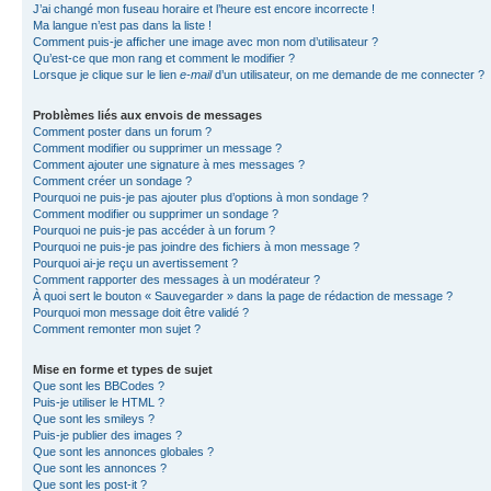
J’ai changé mon fuseau horaire et l’heure est encore incorrecte !
Ma langue n’est pas dans la liste !
Comment puis-je afficher une image avec mon nom d’utilisateur ?
Qu’est-ce que mon rang et comment le modifier ?
Lorsque je clique sur le lien
e-mail
d’un utilisateur, on me demande de me connecter ?
Problèmes liés aux envois de messages
Comment poster dans un forum ?
Comment modifier ou supprimer un message ?
Comment ajouter une signature à mes messages ?
Comment créer un sondage ?
Pourquoi ne puis-je pas ajouter plus d’options à mon sondage ?
Comment modifier ou supprimer un sondage ?
Pourquoi ne puis-je pas accéder à un forum ?
Pourquoi ne puis-je pas joindre des fichiers à mon message ?
Pourquoi ai-je reçu un avertissement ?
Comment rapporter des messages à un modérateur ?
À quoi sert le bouton « Sauvegarder » dans la page de rédaction de message ?
Pourquoi mon message doit être validé ?
Comment remonter mon sujet ?
Mise en forme et types de sujet
Que sont les BBCodes ?
Puis-je utiliser le HTML ?
Que sont les smileys ?
Puis-je publier des images ?
Que sont les annonces globales ?
Que sont les annonces ?
Que sont les post-it ?