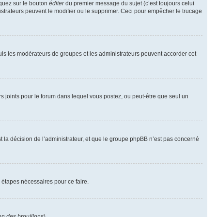
iquez sur le bouton
éditer
du premier message du sujet (c’est toujours celui
istrateurs peuvent le modifier ou le supprimer. Ceci pour empêcher le trucage
Seuls les modérateurs de groupes et les administrateurs peuvent accorder cet
iers joints pour le forum dans lequel vous postez, ou peut-être que seul un
 la décision de l’administrateur, et que le groupe phpBB n’est pas concerné
 étapes nécessaires pour ce faire.
on des brouillons
).