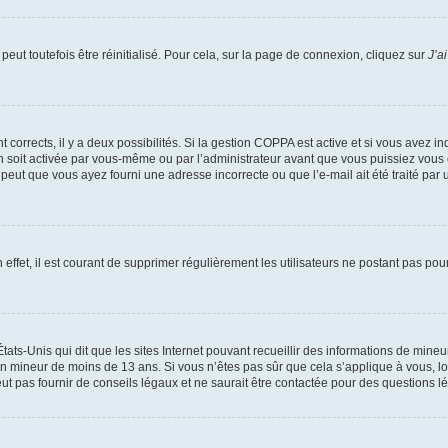
eut toutefois être réinitialisé. Pour cela, sur la page de connexion, cliquez sur
J’a
nt corrects, il y a deux possibilités. Si la gestion COPPA est active et si vous avez i
n soit activée par vous-même ou par l’administrateur avant que vous puissiez vous c
 peut que vous ayez fourni une adresse incorrecte ou que l’e-mail ait été traité par u
 effet, il est courant de supprimer régulièrement les utilisateurs ne postant pas pou
tats-Unis qui dit que les sites Internet pouvant recueillir des informations de mi
r un mineur de moins de 13 ans. Si vous n’êtes pas sûr que cela s’applique à vous, l
 pas fournir de conseils légaux et ne saurait être contactée pour des questions lég