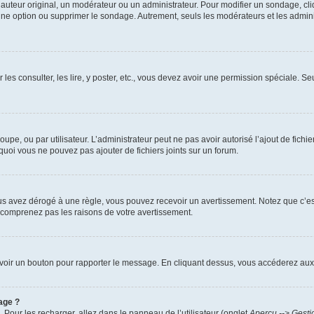
uteur original, un modérateur ou un administrateur. Pour modifier un sondage, cl
 une option ou supprimer le sondage. Autrement, seuls les modérateurs et les admin
 les consulter, les lire, y poster, etc., vous devez avoir une permission spéciale. 
roupe, ou par utilisateur. L’administrateur peut ne pas avoir autorisé l’ajout de fich
uoi vous ne pouvez pas ajouter de fichiers joints sur un forum.
s avez dérogé à une règle, vous pouvez recevoir un avertissement. Notez que c’est
e comprenez pas les raisons de votre avertissement.
ez voir un bouton pour rapporter le message. En cliquant dessus, vous accéderez aux
age ?
. Pour les recharger, allez dans le panneau de l’utilisateur (onglet
Aperçu --> Gesti