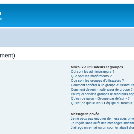
n
oc
mment)
Niveaux d’utilisateurs et groupes
Qui sont les administrateurs ?
Que sont les modérateurs ?
Que sont les groupes d’utilisateurs ?
Comment adhérer à un groupe d’utilisateurs
Comment devenir modérateur de groupe ?
Pourquoi certains groupes d’utilisateurs ap
Qu’est-ce qu’un « Groupe par défaut » ?
Qu’est-ce que le lien « L’équipe du forum » 
Messagerie privée
Je ne peux pas envoyer de messages privé
Je reçois sans arrêt des messages indésira
J’ai reçu un e-mail ou un courrier abusif d’un