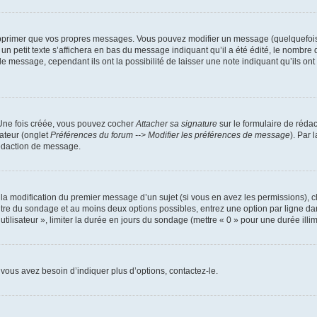
pprimer que vos propres messages. Vous pouvez modifier un message (quelquefois d
it texte s’affichera en bas du message indiquant qu’il a été édité, le nombre de fo
message, cependant ils ont la possibilité de laisser une note indiquant qu’ils ont m
 Une fois créée, vous pouvez cocher
Attacher sa signature
sur le formulaire de réda
ateur (onglet
Préférences du forum --> Modifier les préférences de message
). Par 
rédaction de message.
u la modification du premier message d’un sujet (si vous en avez les permissions), c
titre du sondage et au moins deux options possibles, entrez une option par ligne
utilisateur », limiter la durée en jours du sondage (mettre « 0 » pour une durée illimi
vous avez besoin d’indiquer plus d’options, contactez-le.