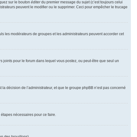
iquez sur le bouton
éditer
du premier message du sujet (c’est toujours celui
istrateurs peuvent le modifier ou le supprimer. Ceci pour empêcher le trucage
Seuls les modérateurs de groupes et les administrateurs peuvent accorder cet
iers joints pour le forum dans lequel vous postez, ou peut-être que seul un
 la décision de l’administrateur, et que le groupe phpBB n’est pas concerné
 étapes nécessaires pour ce faire.
on des brouillons
).