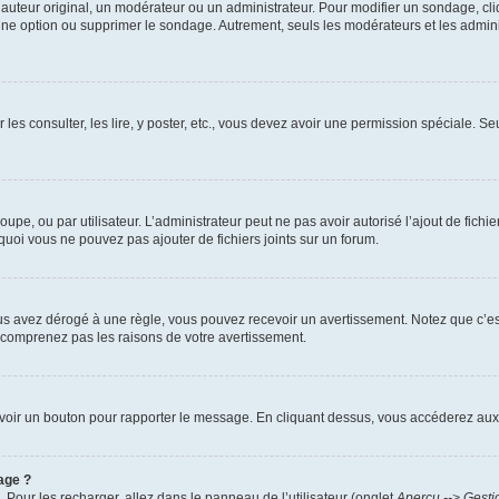
uteur original, un modérateur ou un administrateur. Pour modifier un sondage, cl
 une option ou supprimer le sondage. Autrement, seuls les modérateurs et les admin
 les consulter, les lire, y poster, etc., vous devez avoir une permission spéciale. 
roupe, ou par utilisateur. L’administrateur peut ne pas avoir autorisé l’ajout de fich
uoi vous ne pouvez pas ajouter de fichiers joints sur un forum.
s avez dérogé à une règle, vous pouvez recevoir un avertissement. Notez que c’est
e comprenez pas les raisons de votre avertissement.
ez voir un bouton pour rapporter le message. En cliquant dessus, vous accéderez aux
age ?
. Pour les recharger, allez dans le panneau de l’utilisateur (onglet
Aperçu --> Gesti