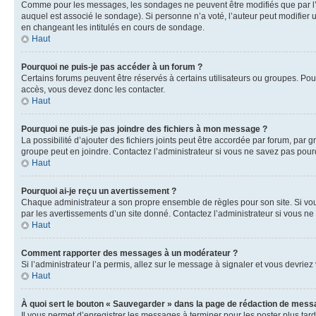
Comme pour les messages, les sondages ne peuvent être modifiés que par l’a
auquel est associé le sondage). Si personne n’a voté, l’auteur peut modifier
en changeant les intitulés en cours de sondage.
Haut
Pourquoi ne puis-je pas accéder à un forum ?
Certains forums peuvent être réservés à certains utilisateurs ou groupes. Pour
accès, vous devez donc les contacter.
Haut
Pourquoi ne puis-je pas joindre des fichiers à mon message ?
La possibilité d’ajouter des fichiers joints peut être accordée par forum, par g
groupe peut en joindre. Contactez l’administrateur si vous ne savez pas pourq
Haut
Pourquoi ai-je reçu un avertissement ?
Chaque administrateur a son propre ensemble de règles pour son site. Si vou
par les avertissements d’un site donné. Contactez l’administrateur si vous n
Haut
Comment rapporter des messages à un modérateur ?
Si l’administrateur l’a permis, allez sur le message à signaler et vous devri
Haut
À quoi sert le bouton « Sauvegarder » dans la page de rédaction de mess
Il vous permet d’enregistrer les messages à terminer pour les poster plus tard