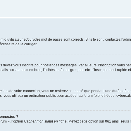
d’utilisateur et/ou votre mot de passe sont corrects. S’ils le sont, contactez l’admi
écessaire de la corriger.
s devez vous inscrire pour poster des messages. Par ailleurs, l’inscription vous p
mails aux autres membres, l’adhésion à des groupes, etc. L’inscription est rapide e
te
lors de votre connexion, vous ne resterez connecté que pendant une durée déterm
vous utilisez un ordinateur public pour accéder au forum (bibliothèque, cybercafé, u
connectés ?
orum », l’option
Cacher mon statut en ligne
. Mettez cette option sur
Oui
ainsi seuls 