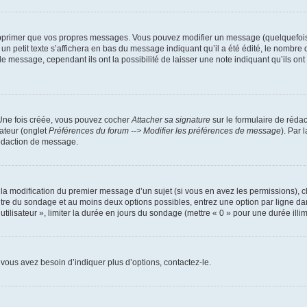
pprimer que vos propres messages. Vous pouvez modifier un message (quelquefois d
it texte s’affichera en bas du message indiquant qu’il a été édité, le nombre de fo
message, cependant ils ont la possibilité de laisser une note indiquant qu’ils ont m
 Une fois créée, vous pouvez cocher
Attacher sa signature
sur le formulaire de réda
ateur (onglet
Préférences du forum --> Modifier les préférences de message
). Par 
rédaction de message.
u la modification du premier message d’un sujet (si vous en avez les permissions), c
titre du sondage et au moins deux options possibles, entrez une option par ligne
utilisateur », limiter la durée en jours du sondage (mettre « 0 » pour une durée illimi
vous avez besoin d’indiquer plus d’options, contactez-le.