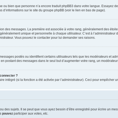
ngue ou bien que personne n’a encore traduit phpBB3 dans votre langue. Essayez de d
us d’informations sur le site du groupe phpBB (voir le lien en bas de page).
ation des messages. La première est associée à votre rang, généralement des étoile
éralement unique et personnelle à chaque utilisateur. C’est à l’administrateur d’ac
inistrateur. Vous pouvez le contacter pour lui demander ses raisons.
essages postés ou identifient certains utilisateurs tels que les modérateurs et admi
ums en postant des messages dans le seul but d’augmenter votre rang, un modérateu
 connecter ?
ire intégré (si la fonction a été activée par l’administrateur). Ceci pour empêcher un
 des sujets. Il se peut que vous ayez besoin d’être enregistré pour écrire un mes
us
pouvez
participer aux votes, etc.