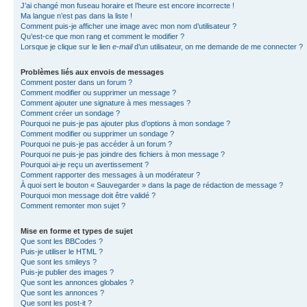
J’ai changé mon fuseau horaire et l’heure est encore incorrecte !
Ma langue n’est pas dans la liste !
Comment puis-je afficher une image avec mon nom d’utilisateur ?
Qu’est-ce que mon rang et comment le modifier ?
Lorsque je clique sur le lien
e-mail
d’un utilisateur, on me demande de me connecter ?
Problèmes liés aux envois de messages
Comment poster dans un forum ?
Comment modifier ou supprimer un message ?
Comment ajouter une signature à mes messages ?
Comment créer un sondage ?
Pourquoi ne puis-je pas ajouter plus d’options à mon sondage ?
Comment modifier ou supprimer un sondage ?
Pourquoi ne puis-je pas accéder à un forum ?
Pourquoi ne puis-je pas joindre des fichiers à mon message ?
Pourquoi ai-je reçu un avertissement ?
Comment rapporter des messages à un modérateur ?
À quoi sert le bouton « Sauvegarder » dans la page de rédaction de message ?
Pourquoi mon message doit être validé ?
Comment remonter mon sujet ?
Mise en forme et types de sujet
Que sont les BBCodes ?
Puis-je utiliser le HTML ?
Que sont les smileys ?
Puis-je publier des images ?
Que sont les annonces globales ?
Que sont les annonces ?
Que sont les post-it ?