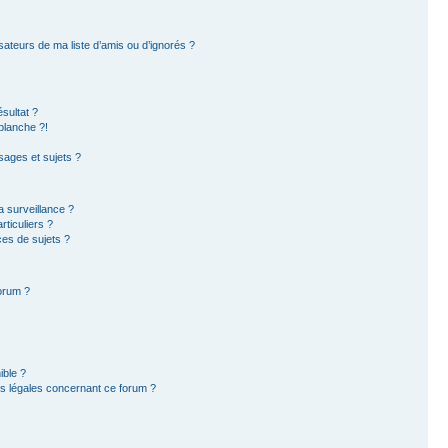
sateurs de ma liste d’amis ou d’ignorés ?
sultat ?
blanche ?!
ages et sujets ?
la surveillance ?
ticuliers ?
es de sujets ?
forum ?
ible ?
ns légales concernant ce forum ?