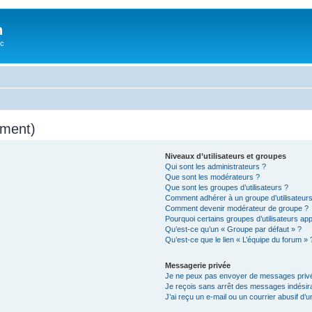
n
oc
mment)
Niveaux d’utilisateurs et groupes
Qui sont les administrateurs ?
Que sont les modérateurs ?
Que sont les groupes d’utilisateurs ?
Comment adhérer à un groupe d’utilisateurs
Comment devenir modérateur de groupe ?
Pourquoi certains groupes d’utilisateurs ap
Qu’est-ce qu’un « Groupe par défaut » ?
Qu’est-ce que le lien « L’équipe du forum » 
Messagerie privée
Je ne peux pas envoyer de messages privé
Je reçois sans arrêt des messages indésira
J’ai reçu un e-mail ou un courrier abusif d’un