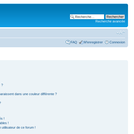
Recherche avancée
FAQ
M’enregistrer
Connexion
 ?
paraissent dans une couleur différente ?
?
s !
bles !
 utilisateur de ce forum !