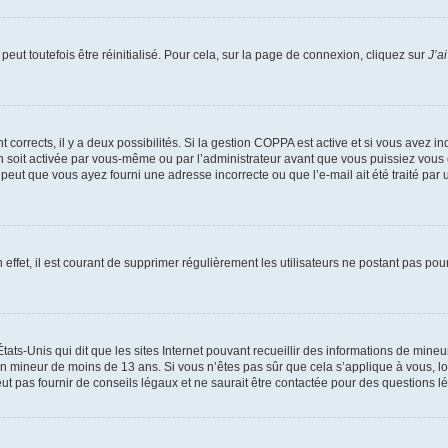
eut toutefois être réinitialisé. Pour cela, sur la page de connexion, cliquez sur
J’a
nt corrects, il y a deux possibilités. Si la gestion COPPA est active et si vous avez i
n soit activée par vous-même ou par l’administrateur avant que vous puissiez vous c
 peut que vous ayez fourni une adresse incorrecte ou que l’e-mail ait été traité par u
 effet, il est courant de supprimer régulièrement les utilisateurs ne postant pas pou
tats-Unis qui dit que les sites Internet pouvant recueillir des informations de mi
r un mineur de moins de 13 ans. Si vous n’êtes pas sûr que cela s’applique à vous, l
 pas fournir de conseils légaux et ne saurait être contactée pour des questions lég