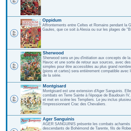
Oppidum
Affrontements entre Celtes et Romains pendant la 
Gaules, que ce soit à Alesia ou sur les plages de "
Sherwood
Sherwood sera un jeu d'initiation aux concepts de la
Havoc et une sorte de retour aux sources, avec des 
simples pour être accessibles au plus grand nombre
(pions et cartes) sera entièrement compatible avec l
de la série.
Montgisard
Montgisard est une extension d'Ager Sanguinis. Elle 
combats en Terre Sainte à l'époque de Baudouin IV,
et met en scéne les Templiers. Le jeu inclus plusieu
l'impressionnant Crac des Chevaliers.
Ager Sanguinis
AGER SANGUINIS présente les combats acharnés
descendants de Bohémond de Tarente, fils de Rober