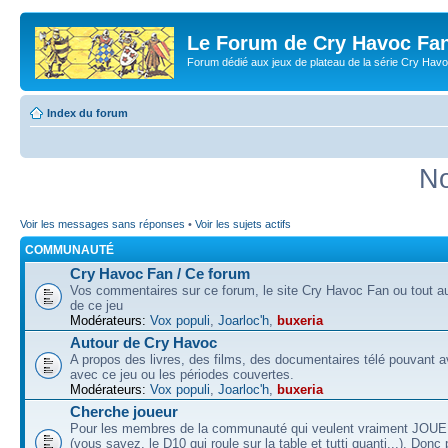
Le Forum de Cry Havoc Fa
Forum dédié aux jeux de plateau de la série Cry Hav
Index du forum
No
Voir les messages sans réponses
•
Voir les sujets actifs
COMMUNAUTÉ
Cry Havoc Fan / Ce forum
Vos commentaires sur ce forum, le site Cry Havoc Fan ou tout aut
de ce jeu
Modérateurs:
Vox populi
,
Joarloc'h
,
buxeria
Autour de Cry Havoc
A propos des livres, des films, des documentaires télé pouvant av
avec ce jeu ou les périodes couvertes.
Modérateurs:
Vox populi
,
Joarloc'h
,
buxeria
Cherche joueur
Pour les membres de la communauté qui veulent vraiment JOU
(vous savez, le D10 qui roule sur la table et tutti quanti...). Donc