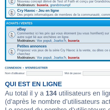
Nouveau concept dérivé de Test of Faith et conçu par Grandstro
Modérateurs:
buxeria
,
grandstroumpf
Cry Havoc - Jeu en ligne
Des projets informatiques de membres de la communauté, co
ACHATS / VENTES
eBay
Commentez ici les prix qui vous étonnent (ou vous horrifient) sur
autre sujet lié aux enchères en ligne.
Modérateurs:
Vox populi
,
Joarloc'h
,
buxeria
Petites annonces
Proposez vos jeux de la série Cry Havoc à la vente, ou dites ce
cherchez
Modérateurs:
Vox populi
,
Joarloc'h
,
buxeria
CONNEXION
•
M’ENREGISTRER
Nom d’utilisateur:
Mot de passe:
QUI EST EN LIGNE
Au total il y a
134
utilisateurs en lig
(d’après le nombre d’utilisateurs ac