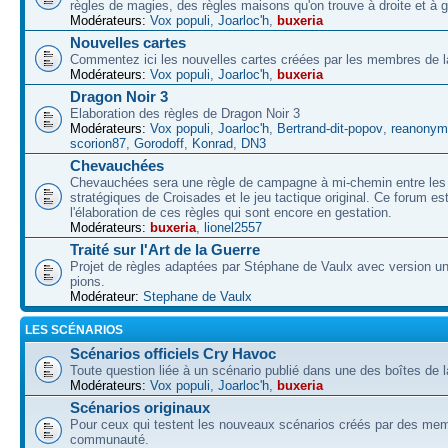
règles de magies, des règles maisons qu'on trouve à droite et à 
Modérateurs:
Vox populi
,
Joarloc'h
,
buxeria
Nouvelles cartes
Commentez ici les nouvelles cartes créées par les membres de
Modérateurs:
Vox populi
,
Joarloc'h
,
buxeria
Dragon Noir 3
Elaboration des règles de Dragon Noir 3
Modérateurs:
Vox populi
,
Joarloc'h
,
Bertrand-dit-popov
,
reanonym
scorion87
,
Gorodoff
,
Konrad
,
DN3
Chevauchées
Chevauchées sera une règle de campagne à mi-chemin entre les 
stratégiques de Croisades et le jeu tactique original. Ce forum es
l'élaboration de ces règles qui sont encore en gestation.
Modérateurs:
buxeria
,
lionel2557
Traité sur l'Art de la Guerre
Projet de règles adaptées par Stéphane de Vaulx avec version un
pions.
Modérateur:
Stephane de Vaulx
LES SCÉNARIOS
Scénarios officiels Cry Havoc
Toute question liée à un scénario publié dans une des boîtes de l
Modérateurs:
Vox populi
,
Joarloc'h
,
buxeria
Scénarios originaux
Pour ceux qui testent les nouveaux scénarios créés par des mem
communauté.