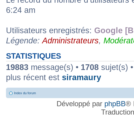
Le record du nombre d’utilisateurs 
6:24 am
Utilisateurs enregistrés:
Google [B
Légende:
Administrateurs
,
Modérat
STATISTIQUES
19883
message(s) •
1708
sujet(s) 
plus récent est
siramaury
Index du forum
Développé par
phpBB
® 
Traductio