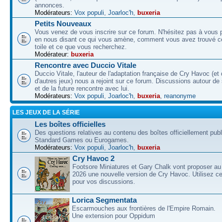
annonces.
Modérateurs:
Vox populi
,
Joarloc'h
,
buxeria
Petits Nouveaux
Vous venez de vous inscrire sur ce forum. N'hésitez pas à vous p
en nous disant ce qui vous amène, comment vous avez trouvé ce
toile et ce que vous recherchez.
Modérateur:
buxeria
Rencontre avec Duccio Vitale
Duccio Vitale, l'auteur de l'adaptation française de Cry Havoc (et
d'autres jeux) nous a rejoint sur ce forum. Discussions autour de
et de la future rencontre avec lui.
Modérateurs:
Vox populi
,
Joarloc'h
,
buxeria
,
reanonyme
LES JEUX DE LA SÉRIE
Les boîtes officielles
Des questions relatives au contenu des boîtes officiellement pub
Standard Games ou Eurogames.
Modérateurs:
Vox populi
,
Joarloc'h
,
buxeria
Cry Havoc 2
Footsore Miniatures et Gary Chalk vont proposer au
2026 une nouvelle version de Cry Havoc. Utilisez ce
pour vos discussions.
Lorica Segmentata
Escarmouches aux frontières de l'Empire Romain.
Une extension pour Oppidum