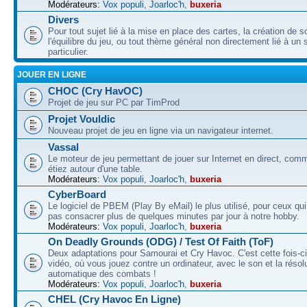
Modérateurs:
Vox populi
,
Joarloc'h
,
buxeria
Divers
Pour tout sujet lié à la mise en place des cartes, la création de s
l'équilibre du jeu, ou tout thème général non directement lié à un 
particulier.
JOUER EN LIGNE
CHOC (Cry HavOC)
Projet de jeu sur PC par TimProd
Projet Vouldic
Nouveau projet de jeu en ligne via un navigateur internet.
Vassal
Le moteur de jeu permettant de jouer sur Internet en direct, com
étiez autour d'une table.
Modérateurs:
Vox populi
,
Joarloc'h
,
buxeria
CyberBoard
Le logiciel de PBEM (Play By eMail) le plus utilisé, pour ceux qu
pas consacrer plus de quelques minutes par jour à notre hobby.
Modérateurs:
Vox populi
,
Joarloc'h
,
buxeria
On Deadly Grounds (ODG) / Test Of Faith (ToF)
Deux adaptations pour Samourai et Cry Havoc. C'est cette fois-ci
vidéo, où vous jouez contre un ordinateur, avec le son et la résol
automatique des combats !
Modérateurs:
Vox populi
,
Joarloc'h
,
buxeria
CHEL (Cry Havoc En Ligne)