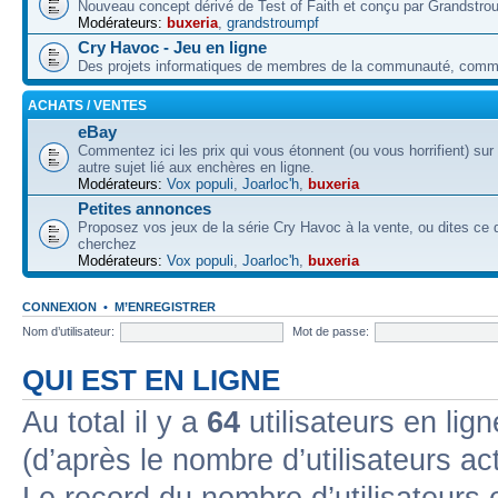
Nouveau concept dérivé de Test of Faith et conçu par Grandstro
Modérateurs:
buxeria
,
grandstroumpf
Cry Havoc - Jeu en ligne
Des projets informatiques de membres de la communauté, co
ACHATS / VENTES
eBay
Commentez ici les prix qui vous étonnent (ou vous horrifient) sur
autre sujet lié aux enchères en ligne.
Modérateurs:
Vox populi
,
Joarloc'h
,
buxeria
Petites annonces
Proposez vos jeux de la série Cry Havoc à la vente, ou dites ce
cherchez
Modérateurs:
Vox populi
,
Joarloc'h
,
buxeria
CONNEXION
•
M’ENREGISTRER
Nom d’utilisateur:
Mot de passe:
QUI EST EN LIGNE
Au total il y a
64
utilisateurs en lign
(d’après le nombre d’utilisateurs ac