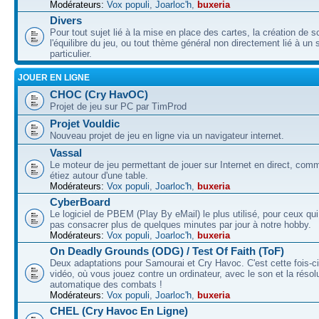
Modérateurs:
Vox populi
,
Joarloc'h
,
buxeria
Divers
Pour tout sujet lié à la mise en place des cartes, la création de s
l'équilibre du jeu, ou tout thème général non directement lié à un 
particulier.
JOUER EN LIGNE
CHOC (Cry HavOC)
Projet de jeu sur PC par TimProd
Projet Vouldic
Nouveau projet de jeu en ligne via un navigateur internet.
Vassal
Le moteur de jeu permettant de jouer sur Internet en direct, com
étiez autour d'une table.
Modérateurs:
Vox populi
,
Joarloc'h
,
buxeria
CyberBoard
Le logiciel de PBEM (Play By eMail) le plus utilisé, pour ceux qu
pas consacrer plus de quelques minutes par jour à notre hobby.
Modérateurs:
Vox populi
,
Joarloc'h
,
buxeria
On Deadly Grounds (ODG) / Test Of Faith (ToF)
Deux adaptations pour Samourai et Cry Havoc. C'est cette fois-ci
vidéo, où vous jouez contre un ordinateur, avec le son et la résol
automatique des combats !
Modérateurs:
Vox populi
,
Joarloc'h
,
buxeria
CHEL (Cry Havoc En Ligne)