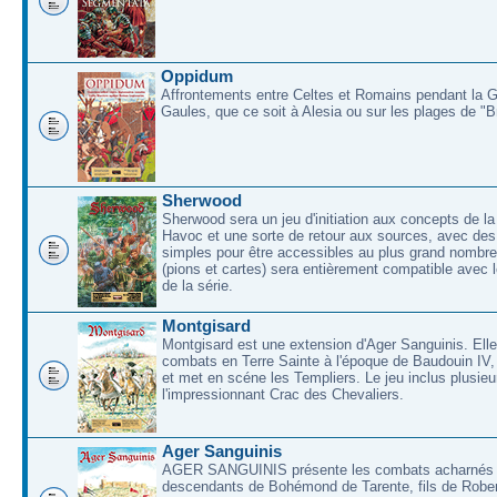
Oppidum
Affrontements entre Celtes et Romains pendant la 
Gaules, que ce soit à Alesia ou sur les plages de "
Sherwood
Sherwood sera un jeu d'initiation aux concepts de la
Havoc et une sorte de retour aux sources, avec des 
simples pour être accessibles au plus grand nombre
(pions et cartes) sera entièrement compatible avec l
de la série.
Montgisard
Montgisard est une extension d'Ager Sanguinis. Elle 
combats en Terre Sainte à l'époque de Baudouin IV,
et met en scéne les Templiers. Le jeu inclus plusieu
l'impressionnant Crac des Chevaliers.
Ager Sanguinis
AGER SANGUINIS présente les combats acharnés
descendants de Bohémond de Tarente, fils de Rober