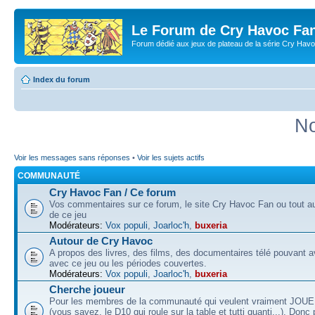
Le Forum de Cry Havoc Fa
Forum dédié aux jeux de plateau de la série Cry Hav
Index du forum
No
Voir les messages sans réponses
•
Voir les sujets actifs
COMMUNAUTÉ
Cry Havoc Fan / Ce forum
Vos commentaires sur ce forum, le site Cry Havoc Fan ou tout aut
de ce jeu
Modérateurs:
Vox populi
,
Joarloc'h
,
buxeria
Autour de Cry Havoc
A propos des livres, des films, des documentaires télé pouvant av
avec ce jeu ou les périodes couvertes.
Modérateurs:
Vox populi
,
Joarloc'h
,
buxeria
Cherche joueur
Pour les membres de la communauté qui veulent vraiment JOU
(vous savez, le D10 qui roule sur la table et tutti quanti...). Donc