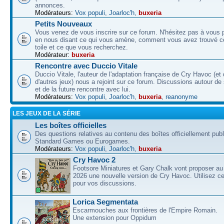
annonces.
Modérateurs:
Vox populi
,
Joarloc'h
,
buxeria
Petits Nouveaux
Vous venez de vous inscrire sur ce forum. N'hésitez pas à vous p
en nous disant ce qui vous amène, comment vous avez trouvé ce
toile et ce que vous recherchez.
Modérateur:
buxeria
Rencontre avec Duccio Vitale
Duccio Vitale, l'auteur de l'adaptation française de Cry Havoc (et
d'autres jeux) nous a rejoint sur ce forum. Discussions autour de
et de la future rencontre avec lui.
Modérateurs:
Vox populi
,
Joarloc'h
,
buxeria
,
reanonyme
LES JEUX DE LA SÉRIE
Les boîtes officielles
Des questions relatives au contenu des boîtes officiellement pub
Standard Games ou Eurogames.
Modérateurs:
Vox populi
,
Joarloc'h
,
buxeria
Cry Havoc 2
Footsore Miniatures et Gary Chalk vont proposer au
2026 une nouvelle version de Cry Havoc. Utilisez ce
pour vos discussions.
Lorica Segmentata
Escarmouches aux frontières de l'Empire Romain.
Une extension pour Oppidum