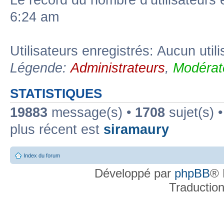
Le record du nombre d’utilisateurs 
6:24 am
Utilisateurs enregistrés: Aucun util
Légende:
Administrateurs
,
Modérat
STATISTIQUES
19883
message(s) •
1708
sujet(s) 
plus récent est
siramaury
Index du forum
Développé par
phpBB
® 
Traductio