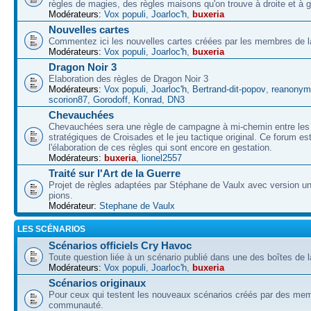
règles de magies, des règles maisons qu'on trouve à droite et à 
Modérateurs:
Vox populi
,
Joarloc'h
,
buxeria
Nouvelles cartes
Commentez ici les nouvelles cartes créées par les membres de
Modérateurs:
Vox populi
,
Joarloc'h
,
buxeria
Dragon Noir 3
Elaboration des règles de Dragon Noir 3
Modérateurs:
Vox populi
,
Joarloc'h
,
Bertrand-dit-popov
,
reanonym
scorion87
,
Gorodoff
,
Konrad
,
DN3
Chevauchées
Chevauchées sera une règle de campagne à mi-chemin entre les 
stratégiques de Croisades et le jeu tactique original. Ce forum es
l'élaboration de ces règles qui sont encore en gestation.
Modérateurs:
buxeria
,
lionel2557
Traité sur l'Art de la Guerre
Projet de règles adaptées par Stéphane de Vaulx avec version un
pions.
Modérateur:
Stephane de Vaulx
LES SCÉNARIOS
Scénarios officiels Cry Havoc
Toute question liée à un scénario publié dans une des boîtes de l
Modérateurs:
Vox populi
,
Joarloc'h
,
buxeria
Scénarios originaux
Pour ceux qui testent les nouveaux scénarios créés par des mem
communauté.