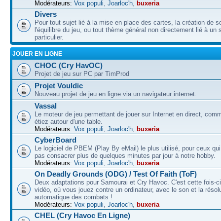
Modérateurs:
Vox populi
,
Joarloc'h
,
buxeria
Divers
Pour tout sujet lié à la mise en place des cartes, la création de s
l'équilibre du jeu, ou tout thème général non directement lié à un 
particulier.
JOUER EN LIGNE
CHOC (Cry HavOC)
Projet de jeu sur PC par TimProd
Projet Vouldic
Nouveau projet de jeu en ligne via un navigateur internet.
Vassal
Le moteur de jeu permettant de jouer sur Internet en direct, com
étiez autour d'une table.
Modérateurs:
Vox populi
,
Joarloc'h
,
buxeria
CyberBoard
Le logiciel de PBEM (Play By eMail) le plus utilisé, pour ceux qu
pas consacrer plus de quelques minutes par jour à notre hobby.
Modérateurs:
Vox populi
,
Joarloc'h
,
buxeria
On Deadly Grounds (ODG) / Test Of Faith (ToF)
Deux adaptations pour Samourai et Cry Havoc. C'est cette fois-ci
vidéo, où vous jouez contre un ordinateur, avec le son et la résol
automatique des combats !
Modérateurs:
Vox populi
,
Joarloc'h
,
buxeria
CHEL (Cry Havoc En Ligne)