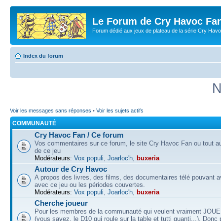
Le Forum de Cry Havoc Fa
Forum dédié aux jeux de plateau de la série Cry Hav
Index du forum
N
Voir les messages sans réponses
•
Voir les sujets actifs
COMMUNAUTÉ
Cry Havoc Fan / Ce forum
Vos commentaires sur ce forum, le site Cry Havoc Fan ou tout aut
de ce jeu
Modérateurs:
Vox populi
,
Joarloc'h
,
buxeria
Autour de Cry Havoc
A propos des livres, des films, des documentaires télé pouvant av
avec ce jeu ou les périodes couvertes.
Modérateurs:
Vox populi
,
Joarloc'h
,
buxeria
Cherche joueur
Pour les membres de la communauté qui veulent vraiment JOU
(vous savez, le D10 qui roule sur la table et tutti quanti...). Donc