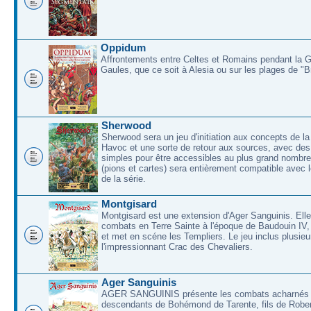
Oppidum
Affrontements entre Celtes et Romains pendant la 
Gaules, que ce soit à Alesia ou sur les plages de "
Sherwood
Sherwood sera un jeu d'initiation aux concepts de la
Havoc et une sorte de retour aux sources, avec des 
simples pour être accessibles au plus grand nombre
(pions et cartes) sera entièrement compatible avec l
de la série.
Montgisard
Montgisard est une extension d'Ager Sanguinis. Elle 
combats en Terre Sainte à l'époque de Baudouin IV,
et met en scéne les Templiers. Le jeu inclus plusieu
l'impressionnant Crac des Chevaliers.
Ager Sanguinis
AGER SANGUINIS présente les combats acharnés
descendants de Bohémond de Tarente, fils de Rober