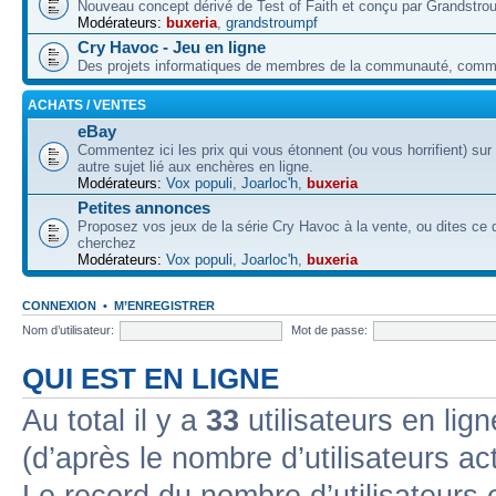
Nouveau concept dérivé de Test of Faith et conçu par Grandstro
Modérateurs:
buxeria
,
grandstroumpf
Cry Havoc - Jeu en ligne
Des projets informatiques de membres de la communauté, co
ACHATS / VENTES
eBay
Commentez ici les prix qui vous étonnent (ou vous horrifient) sur
autre sujet lié aux enchères en ligne.
Modérateurs:
Vox populi
,
Joarloc'h
,
buxeria
Petites annonces
Proposez vos jeux de la série Cry Havoc à la vente, ou dites ce
cherchez
Modérateurs:
Vox populi
,
Joarloc'h
,
buxeria
CONNEXION
•
M’ENREGISTRER
Nom d’utilisateur:
Mot de passe:
QUI EST EN LIGNE
Au total il y a
33
utilisateurs en lign
(d’après le nombre d’utilisateurs ac