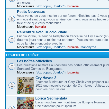
annonces.
Modérateurs:
Vox populi
,
Joarloc'h
,
buxeria
Petits Nouveaux
Vous venez de vous inscrire sur ce forum. N'hésitez pas à vous p
en nous disant ce qui vous amène, comment vous avez trouvé ce
toile et ce que vous recherchez.
Modérateur:
buxeria
Rencontre avec Duccio Vitale
Duccio Vitale, l'auteur de l'adaptation française de Cry Havoc (et
d'autres jeux) nous a rejoint sur ce forum. Discussions autour de
et de la future rencontre avec lui.
Modérateurs:
Vox populi
,
Joarloc'h
,
buxeria
,
reanonyme
LES JEUX DE LA SÉRIE
Les boîtes officielles
Des questions relatives au contenu des boîtes officiellement pub
Standard Games ou Eurogames.
Modérateurs:
Vox populi
,
Joarloc'h
,
buxeria
Cry Havoc 2
Footsore Miniatures et Gary Chalk vont proposer au
2026 une nouvelle version de Cry Havoc. Utilisez ce
pour vos discussions.
Lorica Segmentata
Escarmouches aux frontières de l'Empire Romain.
Une extension pour Oppidum