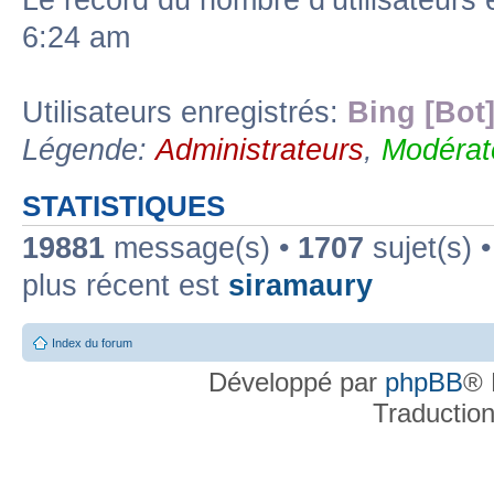
Le record du nombre d’utilisateurs 
6:24 am
Utilisateurs enregistrés:
Bing [Bot
Légende:
Administrateurs
,
Modérat
STATISTIQUES
19881
message(s) •
1707
sujet(s) 
plus récent est
siramaury
Index du forum
Développé par
phpBB
® 
Traductio