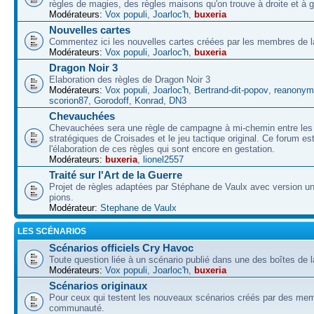
règles de magies, des règles maisons qu'on trouve à droite et à 
Modérateurs:
Vox populi
,
Joarloc'h
,
buxeria
Nouvelles cartes
Commentez ici les nouvelles cartes créées par les membres de
Modérateurs:
Vox populi
,
Joarloc'h
,
buxeria
Dragon Noir 3
Elaboration des règles de Dragon Noir 3
Modérateurs:
Vox populi
,
Joarloc'h
,
Bertrand-dit-popov
,
reanonym
scorion87
,
Gorodoff
,
Konrad
,
DN3
Chevauchées
Chevauchées sera une règle de campagne à mi-chemin entre les 
stratégiques de Croisades et le jeu tactique original. Ce forum es
l'élaboration de ces règles qui sont encore en gestation.
Modérateurs:
buxeria
,
lionel2557
Traité sur l'Art de la Guerre
Projet de règles adaptées par Stéphane de Vaulx avec version un
pions.
Modérateur:
Stephane de Vaulx
LES SCÉNARIOS
Scénarios officiels Cry Havoc
Toute question liée à un scénario publié dans une des boîtes de l
Modérateurs:
Vox populi
,
Joarloc'h
,
buxeria
Scénarios originaux
Pour ceux qui testent les nouveaux scénarios créés par des mem
communauté.