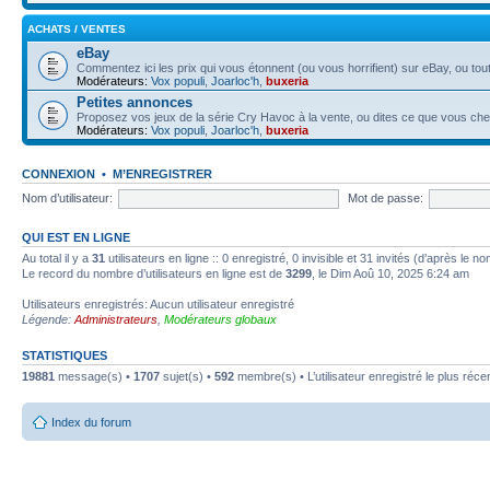
ACHATS / VENTES
eBay
Commentez ici les prix qui vous étonnent (ou vous horrifient) sur eBay, ou tout
Modérateurs:
Vox populi
,
Joarloc'h
,
buxeria
Petites annonces
Proposez vos jeux de la série Cry Havoc à la vente, ou dites ce que vous ch
Modérateurs:
Vox populi
,
Joarloc'h
,
buxeria
CONNEXION
•
M’ENREGISTRER
Nom d’utilisateur:
Mot de passe:
QUI EST EN LIGNE
Au total il y a
31
utilisateurs en ligne :: 0 enregistré, 0 invisible et 31 invités (d’après le 
Le record du nombre d’utilisateurs en ligne est de
3299
, le Dim Aoû 10, 2025 6:24 am
Utilisateurs enregistrés: Aucun utilisateur enregistré
Légende:
Administrateurs
,
Modérateurs globaux
STATISTIQUES
19881
message(s) •
1707
sujet(s) •
592
membre(s) • L’utilisateur enregistré le plus réce
Index du forum