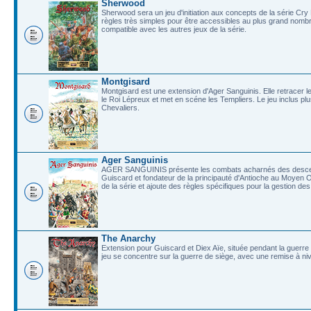
Sherwood
Sherwood sera un jeu d'initiation aux concepts de la série Cr
règles très simples pour être accessibles au plus grand nombr
compatible avec les autres jeux de la série.
Montgisard
Montgisard est une extension d'Ager Sanguinis. Elle retracer 
le Roi Lépreux et met en scéne les Templiers. Le jeu inclus pl
Chevaliers.
Ager Sanguinis
AGER SANGUINIS présente les combats acharnés des descend
Guiscard et fondateur de la principauté d'Antioche au Moyen
de la série et ajoute des règles spécifiques pour la gestion d
The Anarchy
Extension pour Guiscard et Diex Aïe, située pendant la guerre 
jeu se concentre sur la guerre de siège, avec une remise à niv