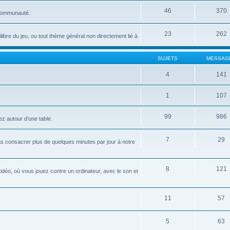
46
370
 communauté.
23
262
uilibre du jeu, ou tout thème général non directement lié à
SUJETS
MESSAG
4
141
1
107
99
986
ez autour d'une table.
7
29
pas consacrer plus de quelques minutes par jour à notre
8
121
idéo, où vous jouez contre un ordinateur, avec le son et
11
57
5
63