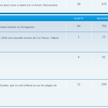
28
470
tres jeux) nous a rejoint sur ce forum. Discussions
SUJETS
MESSAG
64
752
 Standard Games ou Eurogames.
1
11
 2026 une nouvelle version de Cry Havoc. Utilisez
4
61
11
200
aules, que ce soit à Alesia ou sur les plages de