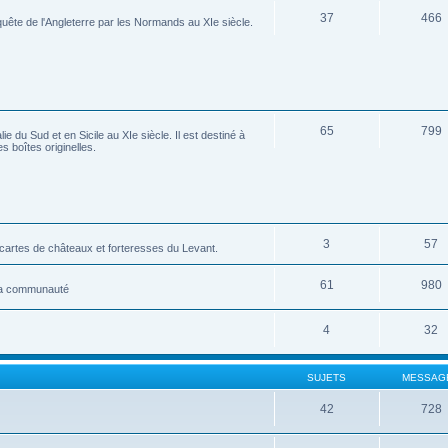
37
466
ête de l'Angleterre par les Normands au XIe siècle.
65
799
 du Sud et en Sicile au XIe siècle. Il est destiné à
s boîtes originelles.
3
57
tes de châteaux et forteresses du Levant.
61
980
 la communauté
4
32
SUJETS
MESSAG
42
728