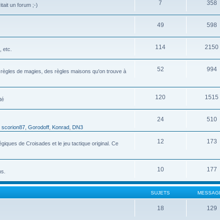
7
358
tait un forum ;-)
49
598
114
2150
 etc.
52
994
s règles de magies, des règles maisons qu'on trouve à
120
1515
té
24
510
,
scorion87
,
Gorodoff
,
Konrad
,
DN3
12
173
ques de Croisades et le jeu tactique original. Ce
10
177
ns.
SUJETS
MESSAG
18
129