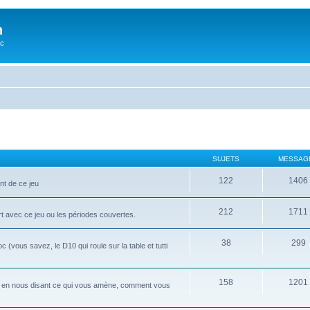
n
oc
SUJETS
MESSAG
122
1406
nt de ce jeu
212
1711
rt avec ce jeu ou les périodes couvertes.
38
299
ous savez, le D10 qui roule sur la table et tutti
158
1201
i, en nous disant ce qui vous amène, comment vous