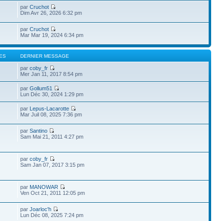
par
Cruchot
Dim Avr 26, 2026 6:32 pm
par
Cruchot
Mar Mar 19, 2024 6:34 pm
ES
DERNIER MESSAGE
par
coby_fr
Mer Jan 11, 2017 8:54 pm
par
Gollum51
Lun Déc 30, 2024 1:29 pm
par
Lepus-Lacarotte
Mar Juil 08, 2025 7:36 pm
par
Santino
Sam Mai 21, 2011 4:27 pm
par
coby_fr
Sam Jan 07, 2017 3:15 pm
par
MANOWAR
Ven Oct 21, 2011 12:05 pm
par
Joarloc'h
Lun Déc 08, 2025 7:24 pm