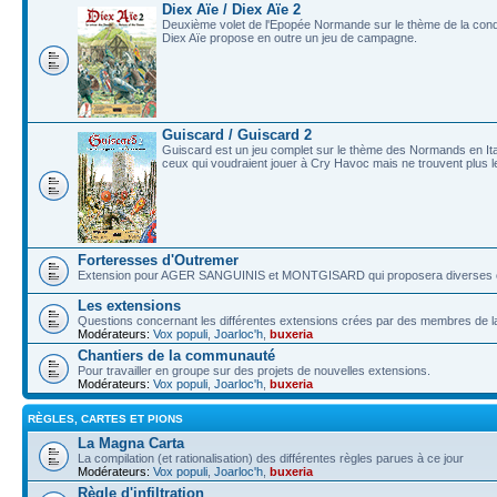
Diex Aïe / Diex Aïe 2
Deuxième volet de l'Epopée Normande sur le thème de la conqu
Diex Aïe propose en outre un jeu de campagne.
Guiscard / Guiscard 2
Guiscard est un jeu complet sur le thème des Normands en Italie
ceux qui voudraient jouer à Cry Havoc mais ne trouvent plus le
Forteresses d'Outremer
Extension pour AGER SANGUINIS et MONTGISARD qui proposera diverses car
Les extensions
Questions concernant les différentes extensions crées par des membres de
Modérateurs:
Vox populi
,
Joarloc'h
,
buxeria
Chantiers de la communauté
Pour travailler en groupe sur des projets de nouvelles extensions.
Modérateurs:
Vox populi
,
Joarloc'h
,
buxeria
RÈGLES, CARTES ET PIONS
La Magna Carta
La compilation (et rationalisation) des différentes règles parues à ce jour
Modérateurs:
Vox populi
,
Joarloc'h
,
buxeria
Règle d'infiltration