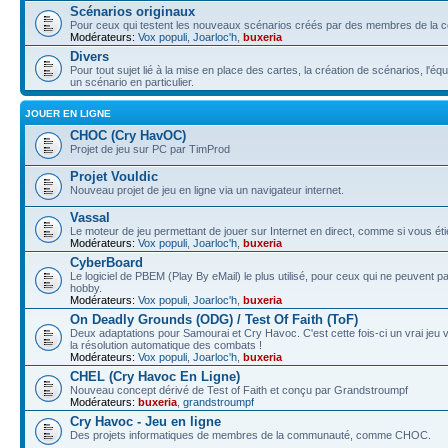
Scénarios originaux
Pour ceux qui testent les nouveaux scénarios créés par des membres de la
Modérateurs:
Vox populi
,
Joarloc'h
,
buxeria
Divers
Pour tout sujet lié à la mise en place des cartes, la création de scénarios, l'éq
un scénario en particulier.
JOUER EN LIGNE
CHOC (Cry HavOC)
Projet de jeu sur PC par TimProd
Projet Vouldic
Nouveau projet de jeu en ligne via un navigateur internet.
Vassal
Le moteur de jeu permettant de jouer sur Internet en direct, comme si vous éti
Modérateurs:
Vox populi
,
Joarloc'h
,
buxeria
CyberBoard
Le logiciel de PBEM (Play By eMail) le plus utilisé, pour ceux qui ne peuvent 
hobby.
Modérateurs:
Vox populi
,
Joarloc'h
,
buxeria
On Deadly Grounds (ODG) / Test Of Faith (ToF)
Deux adaptations pour Samourai et Cry Havoc. C'est cette fois-ci un vrai jeu v
la résolution automatique des combats !
Modérateurs:
Vox populi
,
Joarloc'h
,
buxeria
CHEL (Cry Havoc En Ligne)
Nouveau concept dérivé de Test of Faith et conçu par Grandstroumpf
Modérateurs:
buxeria
,
grandstroumpf
Cry Havoc - Jeu en ligne
Des projets informatiques de membres de la communauté, comme CHOC.