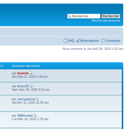
Recherche avancée
FAQ
M’enregistrer
Connexion
Nous sommes le Jeu Aoû 06, 2026 1:02 am
ES
DERNIER MESSAGE
par
buxeria
Ven Mai 22, 2026 1:28 pm
par
tonyx33
Sam Nov 08, 2025 9:22 pm
par
carcypascal
Ven Avr 11, 2025 11:58 am
par
WillAnnand
Lun Mar 16, 2026 1:29 am