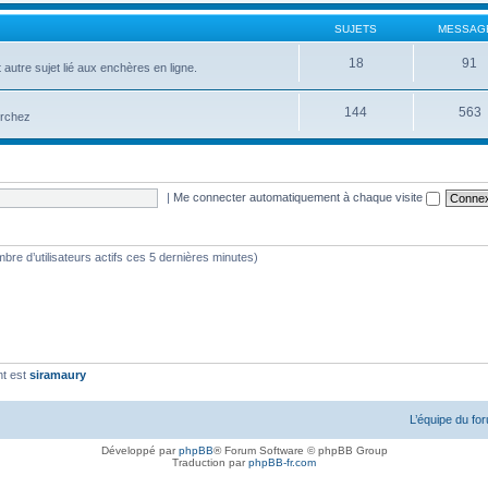
SUJETS
MESSAG
18
91
 autre sujet lié aux enchères en ligne.
144
563
erchez
|
Me connecter automatiquement à chaque visite
nombre d’utilisateurs actifs ces 5 dernières minutes)
nt est
siramaury
L’équipe du fo
Développé par
phpBB
® Forum Software © phpBB Group
Traduction par
phpBB-fr.com