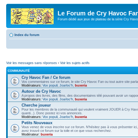
Le Forum de Cry Havoc Fa
Forum dédié aux jeux de plateau de la série Cry Hav
Index du forum
Voir les messages sans réponses
•
Voir les sujets actifs
COMMUNAUTÉ
Cry Havoc Fan / Ce forum
Vos commentaires sur ce forum, le site Cry Havoc Fan ou tout autre site parla
Modérateurs:
Vox populi
,
Joarloc'h
,
buxeria
Autour de Cry Havoc
A propos des livres, des films, des documentaires télé pouvant avoir un rappo
Modérateurs:
Vox populi
,
Joarloc'h
,
buxeria
Cherche joueur
Pour les membres de la communauté qui veulent vraiment JOUER à Cry Havoc (v
quanti...). Donc postez ici vos annonces.
Modérateurs:
Vox populi
,
Joarloc'h
,
buxeria
Petits Nouveaux
Vous venez de vous inscrire sur ce forum. N'hésitez pas à vous présenter ic
avez trouvé ce forum sur la toile et ce que vous recherchez.
Modérateur:
buxeria