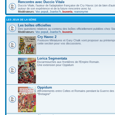
Rencontre avec Duccio Vitale
Duccio Vitale, l'auteur de l'adaptation française de Cry Havoc (et de bien d'au
autour de son expérience et de la future rencontre avec lui.
Modérateurs:
Vox populi
,
Joarloc'h
,
buxeria
,
reanonyme
LES JEUX DE LA SÉRIE
Les boîtes officielles
Des questions relatives au contenu des boîtes officiellement publiées chez
Modérateurs:
Vox populi
,
Joarloc'h
,
buxeria
Cry Havoc 2
Footsore Miniatures et Gary Chalk vont proposer au printemps
cette section pour vos discussions.
Lorica Segmentata
Escarmouches aux frontières de l'Empire Romain.
Une extension pour Oppidum
Oppidum
Affrontements entre Celtes et Romains pendant la Guerre des G
"Bretagne"