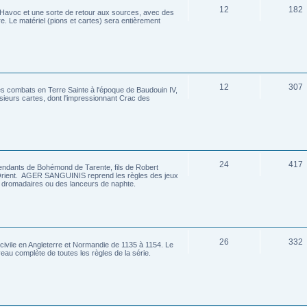
12
182
y Havoc et une sorte de retour aux sources, avec des
e. Le matériel (pions et cartes) sera entièrement
12
307
les combats en Terre Sainte à l'époque de Baudouin IV,
usieurs cartes, dont l'impressionnant Crac des
24
417
ants de Bohémond de Tarente, fils de Robert
 Orient. AGER SANGUINIS reprend les règles des jeux
es dromadaires ou des lanceurs de naphte.
26
332
civile en Angleterre et Normandie de 1135 à 1154. Le
eau complète de toutes les règles de la série.