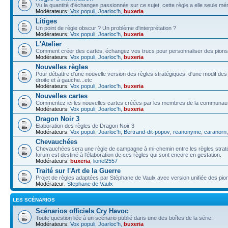
Vu la quantité d'échanges passionnés sur ce sujet, cette règle a elle seule méri
Modérateurs:
Vox populi
,
Joarloc'h
,
buxeria
Litiges
Un point de règle obscur ? Un problème d'interprétation ?
Modérateurs:
Vox populi
,
Joarloc'h
,
buxeria
L'Atelier
Comment créer des cartes, échangez vos trucs pour personnaliser des pions,
Modérateurs:
Vox populi
,
Joarloc'h
,
buxeria
Nouvelles règles
Pour débattre d'une nouvelle version des règles stratégiques, d'une modif de
droite et à gauche...etc
Modérateurs:
Vox populi
,
Joarloc'h
,
buxeria
Nouvelles cartes
Commentez ici les nouvelles cartes créées par les membres de la communau
Modérateurs:
Vox populi
,
Joarloc'h
,
buxeria
Dragon Noir 3
Elaboration des règles de Dragon Noir 3
Modérateurs:
Vox populi
,
Joarloc'h
,
Bertrand-dit-popov
,
reanonyme
,
caranorn
Chevauchées
Chevauchées sera une règle de campagne à mi-chemin entre les règles stratégi
forum est destiné à l'élaboration de ces règles qui sont encore en gestation.
Modérateurs:
buxeria
,
lionel2557
Traité sur l'Art de la Guerre
Projet de règles adaptées par Stéphane de Vaulx avec version unifiée des pio
Modérateur:
Stephane de Vaulx
LES SCÉNARIOS
Scénarios officiels Cry Havoc
Toute question liée à un scénario publié dans une des boîtes de la série.
Modérateurs:
Vox populi
,
Joarloc'h
,
buxeria