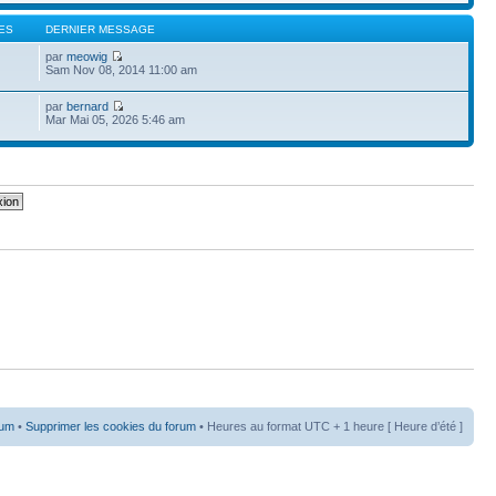
ES
DERNIER MESSAGE
par
meowig
Sam Nov 08, 2014 11:00 am
par
bernard
Mar Mai 05, 2026 5:46 am
rum
•
Supprimer les cookies du forum
• Heures au format UTC + 1 heure [ Heure d’été ]