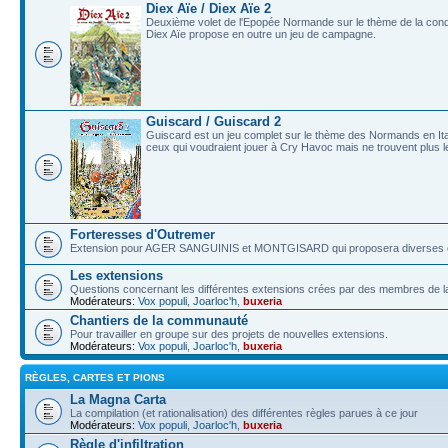
Diex Aïe / Diex Aïe 2
Deuxième volet de l'Epopée Normande sur le thème de la conqu
Diex Aïe propose en outre un jeu de campagne.
Guiscard / Guiscard 2
Guiscard est un jeu complet sur le thème des Normands en Italie
ceux qui voudraient jouer à Cry Havoc mais ne trouvent plus le
Forteresses d'Outremer
Extension pour AGER SANGUINIS et MONTGISARD qui proposera diverses car
Les extensions
Questions concernant les différentes extensions crées par des membres de
Modérateurs:
Vox populi
,
Joarloc'h
,
buxeria
Chantiers de la communauté
Pour travailler en groupe sur des projets de nouvelles extensions.
Modérateurs:
Vox populi
,
Joarloc'h
,
buxeria
RÈGLES, CARTES ET PIONS
La Magna Carta
La compilation (et rationalisation) des différentes règles parues à ce jour
Modérateurs:
Vox populi
,
Joarloc'h
,
buxeria
Règle d'infiltration