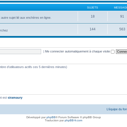
SUJETS
MESSAG
18
91
 autre sujet lié aux enchères en ligne.
144
563
erchez
|
Me connecter automatiquement à chaque visite
nombre d’utilisateurs actifs ces 5 dernières minutes)
nt est
siramaury
L’équipe du fo
Développé par
phpBB
® Forum Software © phpBB Group
Traduction par
phpBB-fr.com