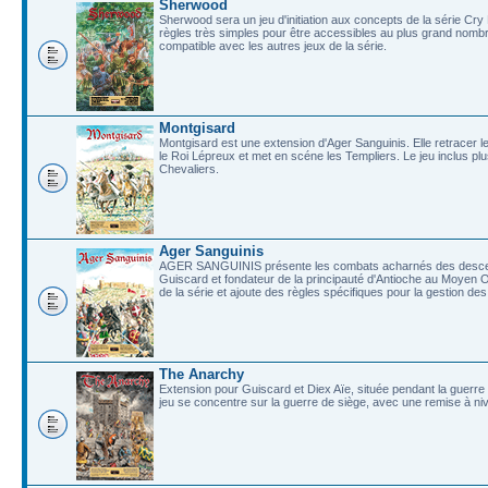
Sherwood
Sherwood sera un jeu d'initiation aux concepts de la série Cr
règles très simples pour être accessibles au plus grand nombr
compatible avec les autres jeux de la série.
Montgisard
Montgisard est une extension d'Ager Sanguinis. Elle retracer 
le Roi Lépreux et met en scéne les Templiers. Le jeu inclus pl
Chevaliers.
Ager Sanguinis
AGER SANGUINIS présente les combats acharnés des descend
Guiscard et fondateur de la principauté d'Antioche au Moyen
de la série et ajoute des règles spécifiques pour la gestion d
The Anarchy
Extension pour Guiscard et Diex Aïe, située pendant la guerre 
jeu se concentre sur la guerre de siège, avec une remise à niv