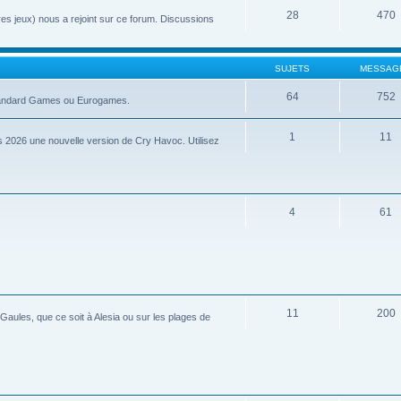
28
470
tres jeux) nous a rejoint sur ce forum. Discussions
SUJETS
MESSAG
64
752
 Standard Games ou Eurogames.
1
11
 2026 une nouvelle version de Cry Havoc. Utilisez
4
61
11
200
aules, que ce soit à Alesia ou sur les plages de