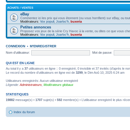
ACHATS / VENTES
eBay
Commentez ici les prix qui vous étonnent (ou vous horrifient) sur eBay, ou tout
Modérateurs:
Vox populi
,
Joarloc'h
,
buxeria
Petites annonces
Proposez vos jeux de la série Cry Havoc à la vente, ou dites ce que vous ch
Modérateurs:
Vox populi
,
Joarloc'h
,
buxeria
CONNEXION
•
M’ENREGISTRER
Nom d’utilisateur:
Mot de passe:
QUI EST EN LIGNE
Au total il y a
37
utilisateurs en ligne :: 0 enregistré, 0 invisible et 37 invités (d’après le 
Le record du nombre d’utilisateurs en ligne est de
3299
, le Dim Aoû 10, 2025 6:24 am
Utilisateurs enregistrés: Aucun utilisateur enregistré
Légende:
Administrateurs
,
Modérateurs globaux
STATISTIQUES
19882
message(s) •
1707
sujet(s) •
592
membre(s) • L’utilisateur enregistré le plus réce
Index du forum