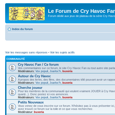
Le Forum de Cry Havoc Fa
Forum dédié aux jeux de plateau de la série Cry Hav
Index du forum
Voir les messages sans réponses
•
Voir les sujets actifs
COMMUNAUTÉ
Cry Havoc Fan / Ce forum
Vos commentaires sur ce forum, le site Cry Havoc Fan ou tout autre site parla
Modérateurs:
Vox populi
,
Joarloc'h
,
buxeria
Autour de Cry Havoc
A propos des livres, des films, des documentaires télé pouvant avoir un rappo
Modérateurs:
Vox populi
,
Joarloc'h
,
buxeria
Cherche joueur
Pour les membres de la communauté qui veulent vraiment JOUER à Cry Havoc (v
quanti...). Donc postez ici vos annonces.
Modérateurs:
Vox populi
,
Joarloc'h
,
buxeria
Petits Nouveaux
Vous venez de vous inscrire sur ce forum. N'hésitez pas à vous présenter ic
avez trouvé ce forum sur la toile et ce que vous recherchez.
Modérateur:
buxeria