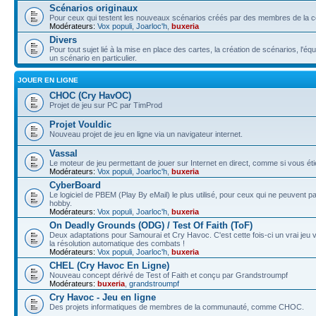
Scénarios originaux
Pour ceux qui testent les nouveaux scénarios créés par des membres de la
Modérateurs:
Vox populi
,
Joarloc'h
,
buxeria
Divers
Pour tout sujet lié à la mise en place des cartes, la création de scénarios, l'éq
un scénario en particulier.
JOUER EN LIGNE
CHOC (Cry HavOC)
Projet de jeu sur PC par TimProd
Projet Vouldic
Nouveau projet de jeu en ligne via un navigateur internet.
Vassal
Le moteur de jeu permettant de jouer sur Internet en direct, comme si vous éti
Modérateurs:
Vox populi
,
Joarloc'h
,
buxeria
CyberBoard
Le logiciel de PBEM (Play By eMail) le plus utilisé, pour ceux qui ne peuvent 
hobby.
Modérateurs:
Vox populi
,
Joarloc'h
,
buxeria
On Deadly Grounds (ODG) / Test Of Faith (ToF)
Deux adaptations pour Samourai et Cry Havoc. C'est cette fois-ci un vrai jeu v
la résolution automatique des combats !
Modérateurs:
Vox populi
,
Joarloc'h
,
buxeria
CHEL (Cry Havoc En Ligne)
Nouveau concept dérivé de Test of Faith et conçu par Grandstroumpf
Modérateurs:
buxeria
,
grandstroumpf
Cry Havoc - Jeu en ligne
Des projets informatiques de membres de la communauté, comme CHOC.