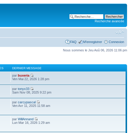
Recherche avancée
FAQ
M’enregistrer
Connexion
Nous sommes le Jeu Aoû 06, 2026 11:06 pm
ES
DERNIER MESSAGE
par
buxeria
Ven Mai 22, 2026 1:28 pm
par
tonyx33
Sam Nov 08, 2025 9:22 pm
par
carcypascal
Ven Avr 11, 2025 11:58 am
par
WillAnnand
Lun Mar 16, 2026 1:29 am