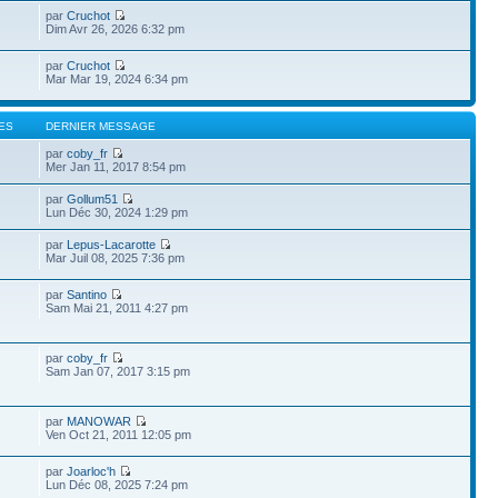
par
Cruchot
Dim Avr 26, 2026 6:32 pm
par
Cruchot
Mar Mar 19, 2024 6:34 pm
ES
DERNIER MESSAGE
par
coby_fr
Mer Jan 11, 2017 8:54 pm
par
Gollum51
Lun Déc 30, 2024 1:29 pm
par
Lepus-Lacarotte
Mar Juil 08, 2025 7:36 pm
par
Santino
Sam Mai 21, 2011 4:27 pm
par
coby_fr
Sam Jan 07, 2017 3:15 pm
par
MANOWAR
Ven Oct 21, 2011 12:05 pm
par
Joarloc'h
Lun Déc 08, 2025 7:24 pm