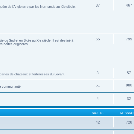
37
467
ête de l'Angleterre par les Normands au XIe siècle.
65
799
 du Sud et en Sicile au XIe siècle. Il est destiné à
s boîtes originelles.
3
57
tes de châteaux et forteresses du Levant.
61
980
 la communauté
4
32
SUJETS
MESSAG
42
728