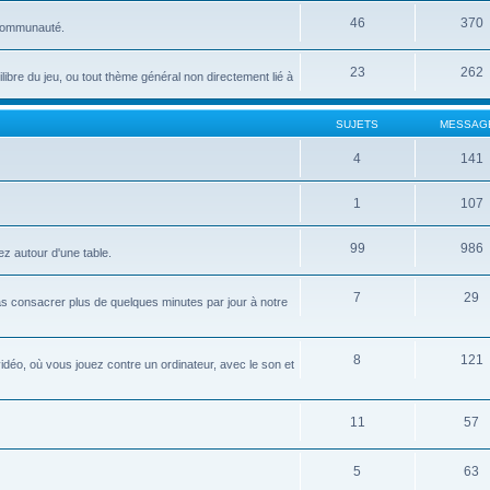
46
370
 communauté.
23
262
uilibre du jeu, ou tout thème général non directement lié à
SUJETS
MESSAG
4
141
1
107
99
986
ez autour d'une table.
7
29
pas consacrer plus de quelques minutes par jour à notre
8
121
idéo, où vous jouez contre un ordinateur, avec le son et
11
57
5
63