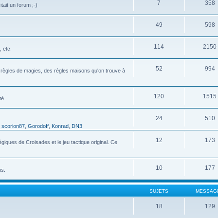
7
358
tait un forum ;-)
49
598
114
2150
 etc.
52
994
s règles de magies, des règles maisons qu'on trouve à
120
1515
té
24
510
,
scorion87
,
Gorodoff
,
Konrad
,
DN3
12
173
ques de Croisades et le jeu tactique original. Ce
10
177
ns.
SUJETS
MESSAG
18
129