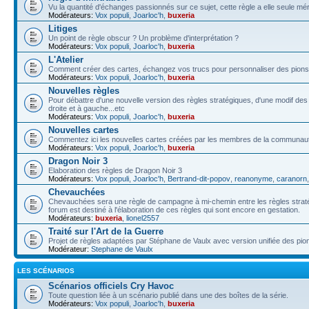
Vu la quantité d'échanges passionnés sur ce sujet, cette règle a elle seule méri
Modérateurs:
Vox populi
,
Joarloc'h
,
buxeria
Litiges
Un point de règle obscur ? Un problème d'interprétation ?
Modérateurs:
Vox populi
,
Joarloc'h
,
buxeria
L'Atelier
Comment créer des cartes, échangez vos trucs pour personnaliser des pions,
Modérateurs:
Vox populi
,
Joarloc'h
,
buxeria
Nouvelles règles
Pour débattre d'une nouvelle version des règles stratégiques, d'une modif de
droite et à gauche...etc
Modérateurs:
Vox populi
,
Joarloc'h
,
buxeria
Nouvelles cartes
Commentez ici les nouvelles cartes créées par les membres de la communau
Modérateurs:
Vox populi
,
Joarloc'h
,
buxeria
Dragon Noir 3
Elaboration des règles de Dragon Noir 3
Modérateurs:
Vox populi
,
Joarloc'h
,
Bertrand-dit-popov
,
reanonyme
,
caranorn
Chevauchées
Chevauchées sera une règle de campagne à mi-chemin entre les règles stratégi
forum est destiné à l'élaboration de ces règles qui sont encore en gestation.
Modérateurs:
buxeria
,
lionel2557
Traité sur l'Art de la Guerre
Projet de règles adaptées par Stéphane de Vaulx avec version unifiée des pio
Modérateur:
Stephane de Vaulx
LES SCÉNARIOS
Scénarios officiels Cry Havoc
Toute question liée à un scénario publié dans une des boîtes de la série.
Modérateurs:
Vox populi
,
Joarloc'h
,
buxeria