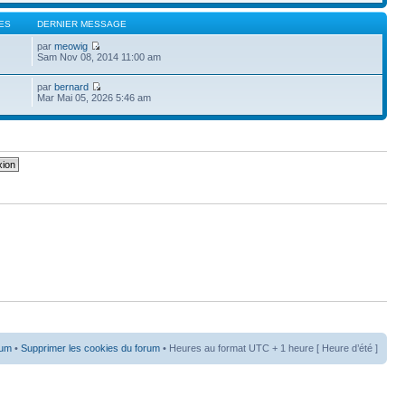
ES
DERNIER MESSAGE
par
meowig
Sam Nov 08, 2014 11:00 am
par
bernard
Mar Mai 05, 2026 5:46 am
rum
•
Supprimer les cookies du forum
• Heures au format UTC + 1 heure [ Heure d’été ]