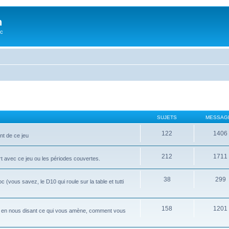
n
oc
SUJETS
MESSAG
122
1406
nt de ce jeu
212
1711
rt avec ce jeu ou les périodes couvertes.
38
299
ous savez, le D10 qui roule sur la table et tutti
158
1201
i, en nous disant ce qui vous amène, comment vous