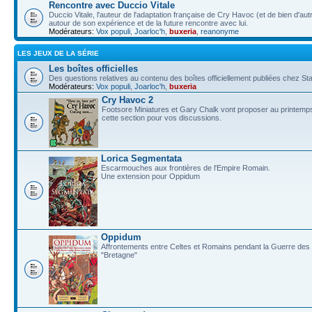
Rencontre avec Duccio Vitale
Duccio Vitale, l'auteur de l'adaptation française de Cry Havoc (et de bien d'au
autour de son expérience et de la future rencontre avec lui.
Modérateurs:
Vox populi
,
Joarloc'h
,
buxeria
,
reanonyme
LES JEUX DE LA SÉRIE
Les boîtes officielles
Des questions relatives au contenu des boîtes officiellement publiées chez
Modérateurs:
Vox populi
,
Joarloc'h
,
buxeria
Cry Havoc 2
Footsore Miniatures et Gary Chalk vont proposer au printemps
cette section pour vos discussions.
Lorica Segmentata
Escarmouches aux frontières de l'Empire Romain.
Une extension pour Oppidum
Oppidum
Affrontements entre Celtes et Romains pendant la Guerre des G
"Bretagne"