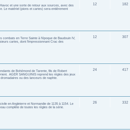
12
182
y Havoc et une sorte de retour aux sources, avec des
e. Le matériel (pions et cartes) sera entièrement
12
307
les combats en Terre Sainte à l'époque de Baudouin IV,
usieurs cartes, dont l'impressionnant Crac des
24
417
ants de Bohémond de Tarente, fils de Robert
 Orient. AGER SANGUINIS reprend les règles des jeux
es dromadaires ou des lanceurs de naphte.
26
332
civile en Angleterre et Normandie de 1135 à 1154. Le
eau complète de toutes les règles de la série.