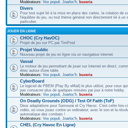
Modérateurs:
Vox populi
,
Joarloc'h
,
buxeria
Divers
Pour tout sujet lié à la mise en place des cartes, la création de s
l'équilibre du jeu, ou tout thème général non directement lié à un 
particulier.
JOUER EN LIGNE
CHOC (Cry HavOC)
Projet de jeu sur PC par TimProd
Projet Vouldic
Nouveau projet de jeu en ligne via un navigateur internet.
Vassal
Le moteur de jeu permettant de jouer sur Internet en direct, com
étiez autour d'une table.
Modérateurs:
Vox populi
,
Joarloc'h
,
buxeria
CyberBoard
Le logiciel de PBEM (Play By eMail) le plus utilisé, pour ceux qu
pas consacrer plus de quelques minutes par jour à notre hobby.
Modérateurs:
Vox populi
,
Joarloc'h
,
buxeria
On Deadly Grounds (ODG) / Test Of Faith (ToF)
Deux adaptations pour Samourai et Cry Havoc. C'est cette fois-ci
vidéo, où vous jouez contre un ordinateur, avec le son et la résol
automatique des combats !
Modérateurs:
Vox populi
,
Joarloc'h
,
buxeria
CHEL (Cry Havoc En Ligne)