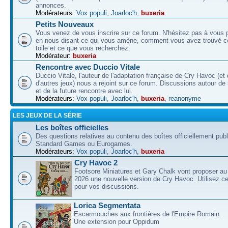
annonces.
Modérateurs:
Vox populi
,
Joarloc'h
,
buxeria
Petits Nouveaux
Vous venez de vous inscrire sur ce forum. N'hésitez pas à vous p
en nous disant ce qui vous amène, comment vous avez trouvé ce
toile et ce que vous recherchez.
Modérateur:
buxeria
Rencontre avec Duccio Vitale
Duccio Vitale, l'auteur de l'adaptation française de Cry Havoc (et
d'autres jeux) nous a rejoint sur ce forum. Discussions autour de
et de la future rencontre avec lui.
Modérateurs:
Vox populi
,
Joarloc'h
,
buxeria
,
reanonyme
LES JEUX DE LA SÉRIE
Les boîtes officielles
Des questions relatives au contenu des boîtes officiellement pub
Standard Games ou Eurogames.
Modérateurs:
Vox populi
,
Joarloc'h
,
buxeria
Cry Havoc 2
Footsore Miniatures et Gary Chalk vont proposer au
2026 une nouvelle version de Cry Havoc. Utilisez ce
pour vos discussions.
Lorica Segmentata
Escarmouches aux frontières de l'Empire Romain.
Une extension pour Oppidum