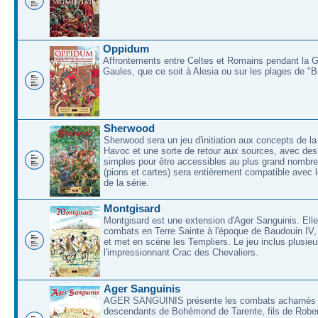
Oppidum
Affrontements entre Celtes et Romains pendant la 
Gaules, que ce soit à Alesia ou sur les plages de "
Sherwood
Sherwood sera un jeu d'initiation aux concepts de la
Havoc et une sorte de retour aux sources, avec des 
simples pour être accessibles au plus grand nombre
(pions et cartes) sera entièrement compatible avec l
de la série.
Montgisard
Montgisard est une extension d'Ager Sanguinis. Elle 
combats en Terre Sainte à l'époque de Baudouin IV,
et met en scéne les Templiers. Le jeu inclus plusieu
l'impressionnant Crac des Chevaliers.
Ager Sanguinis
AGER SANGUINIS présente les combats acharnés
descendants de Bohémond de Tarente, fils de Rober