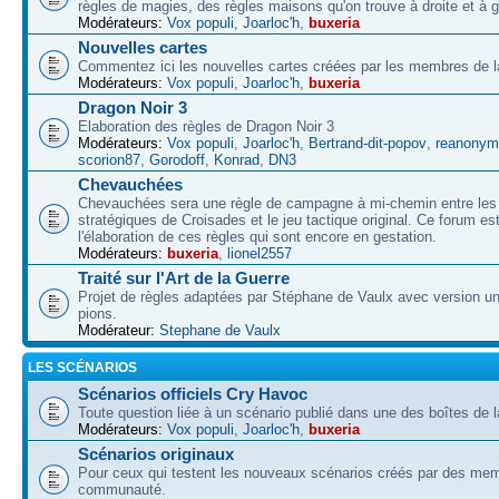
règles de magies, des règles maisons qu'on trouve à droite et à 
Modérateurs:
Vox populi
,
Joarloc'h
,
buxeria
Nouvelles cartes
Commentez ici les nouvelles cartes créées par les membres de
Modérateurs:
Vox populi
,
Joarloc'h
,
buxeria
Dragon Noir 3
Elaboration des règles de Dragon Noir 3
Modérateurs:
Vox populi
,
Joarloc'h
,
Bertrand-dit-popov
,
reanonym
scorion87
,
Gorodoff
,
Konrad
,
DN3
Chevauchées
Chevauchées sera une règle de campagne à mi-chemin entre les 
stratégiques de Croisades et le jeu tactique original. Ce forum es
l'élaboration de ces règles qui sont encore en gestation.
Modérateurs:
buxeria
,
lionel2557
Traité sur l'Art de la Guerre
Projet de règles adaptées par Stéphane de Vaulx avec version un
pions.
Modérateur:
Stephane de Vaulx
LES SCÉNARIOS
Scénarios officiels Cry Havoc
Toute question liée à un scénario publié dans une des boîtes de l
Modérateurs:
Vox populi
,
Joarloc'h
,
buxeria
Scénarios originaux
Pour ceux qui testent les nouveaux scénarios créés par des mem
communauté.