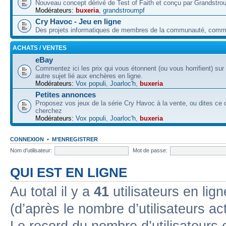
Nouveau concept dérivé de Test of Faith et conçu par Grandstro
Modérateurs:
buxeria
,
grandstroumpf
Cry Havoc - Jeu en ligne
Des projets informatiques de membres de la communauté, co
ACHATS / VENTES
eBay
Commentez ici les prix qui vous étonnent (ou vous horrifient) sur
autre sujet lié aux enchères en ligne.
Modérateurs:
Vox populi
,
Joarloc'h
,
buxeria
Petites annonces
Proposez vos jeux de la série Cry Havoc à la vente, ou dites ce
cherchez
Modérateurs:
Vox populi
,
Joarloc'h
,
buxeria
CONNEXION
•
M’ENREGISTRER
Nom d’utilisateur:
Mot de passe:
QUI EST EN LIGNE
Au total il y a
41
utilisateurs en lign
(d’après le nombre d’utilisateurs ac