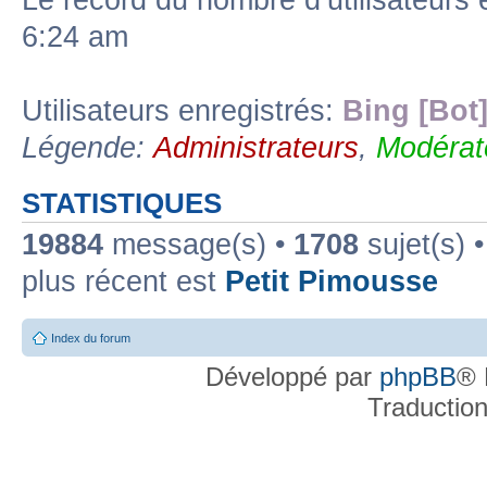
Le record du nombre d’utilisateurs 
6:24 am
Utilisateurs enregistrés:
Bing [Bot
Légende:
Administrateurs
,
Modérat
STATISTIQUES
19884
message(s) •
1708
sujet(s) 
plus récent est
Petit Pimousse
Index du forum
Développé par
phpBB
® 
Traductio