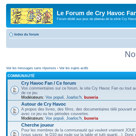
Le Forum de Cry Havoc Fa
Forum dédié aux jeux de plateau de la série Cry Hav
Index du forum
No
Voir les messages sans réponses
•
Voir les sujets actifs
COMMUNAUTÉ
Cry Havoc Fan / Ce forum
Vos commentaires sur ce forum, le site Cry Havoc Fan ou tout aut
de ce jeu
Modérateurs:
Vox populi
,
Joarloc'h
,
buxeria
Autour de Cry Havoc
A propos des livres, des films, des documentaires télé pouvant av
avec ce jeu ou les périodes couvertes.
Modérateurs:
Vox populi
,
Joarloc'h
,
buxeria
Cherche joueur
Pour les membres de la communauté qui veulent vraiment JOU
(vous savez, le D10 qui roule sur la table et tutti quanti...). Donc