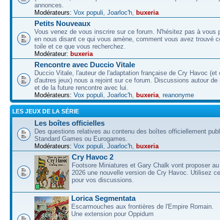
annonces.
Modérateurs:
Vox populi
,
Joarloc'h
,
buxeria
Petits Nouveaux
Vous venez de vous inscrire sur ce forum. N'hésitez pas à vous p
en nous disant ce qui vous amène, comment vous avez trouvé ce
toile et ce que vous recherchez.
Modérateur:
buxeria
Rencontre avec Duccio Vitale
Duccio Vitale, l'auteur de l'adaptation française de Cry Havoc (et
d'autres jeux) nous a rejoint sur ce forum. Discussions autour de
et de la future rencontre avec lui.
Modérateurs:
Vox populi
,
Joarloc'h
,
buxeria
,
reanonyme
LES JEUX DE LA SÉRIE
Les boîtes officielles
Des questions relatives au contenu des boîtes officiellement pub
Standard Games ou Eurogames.
Modérateurs:
Vox populi
,
Joarloc'h
,
buxeria
Cry Havoc 2
Footsore Miniatures et Gary Chalk vont proposer au
2026 une nouvelle version de Cry Havoc. Utilisez ce
pour vos discussions.
Lorica Segmentata
Escarmouches aux frontières de l'Empire Romain.
Une extension pour Oppidum