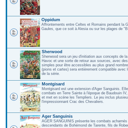
Oppidum
Affrontements entre Celtes et Romains pendant la 
Gaules, que ce soit à Alesia ou sur les plages de "
Sherwood
Sherwood sera un jeu d'initiation aux concepts de la
Havoc et une sorte de retour aux sources, avec des 
simples pour être accessibles au plus grand nombre
(pions et cartes) sera entièrement compatible avec l
de la série.
Montgisard
Montgisard est une extension d'Ager Sanguinis. Elle 
combats en Terre Sainte à l'époque de Baudouin IV,
et met en scéne les Templiers. Le jeu inclus plusieu
l'impressionnant Crac des Chevaliers.
Ager Sanguinis
AGER SANGUINIS présente les combats acharnés
descendants de Bohémond de Tarente, fils de Rober