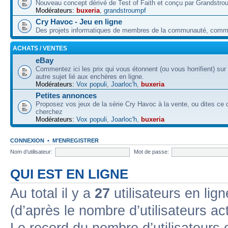
Nouveau concept dérivé de Test of Faith et conçu par Grandstro
Modérateurs:
buxeria
,
grandstroumpf
Cry Havoc - Jeu en ligne
Des projets informatiques de membres de la communauté, co
ACHATS / VENTES
eBay
Commentez ici les prix qui vous étonnent (ou vous horrifient) sur
autre sujet lié aux enchères en ligne.
Modérateurs:
Vox populi
,
Joarloc'h
,
buxeria
Petites annonces
Proposez vos jeux de la série Cry Havoc à la vente, ou dites ce
cherchez
Modérateurs:
Vox populi
,
Joarloc'h
,
buxeria
CONNEXION
•
M’ENREGISTRER
Nom d’utilisateur:
Mot de passe:
QUI EST EN LIGNE
Au total il y a
27
utilisateurs en lign
(d’après le nombre d’utilisateurs ac