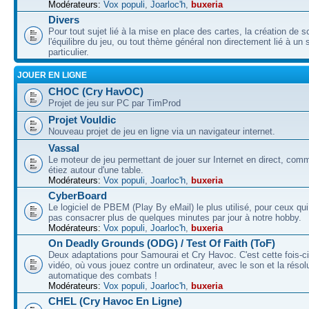
Modérateurs:
Vox populi
,
Joarloc'h
,
buxeria
Divers
Pour tout sujet lié à la mise en place des cartes, la création de s
l'équilibre du jeu, ou tout thème général non directement lié à un 
particulier.
JOUER EN LIGNE
CHOC (Cry HavOC)
Projet de jeu sur PC par TimProd
Projet Vouldic
Nouveau projet de jeu en ligne via un navigateur internet.
Vassal
Le moteur de jeu permettant de jouer sur Internet en direct, com
étiez autour d'une table.
Modérateurs:
Vox populi
,
Joarloc'h
,
buxeria
CyberBoard
Le logiciel de PBEM (Play By eMail) le plus utilisé, pour ceux qu
pas consacrer plus de quelques minutes par jour à notre hobby.
Modérateurs:
Vox populi
,
Joarloc'h
,
buxeria
On Deadly Grounds (ODG) / Test Of Faith (ToF)
Deux adaptations pour Samourai et Cry Havoc. C'est cette fois-ci
vidéo, où vous jouez contre un ordinateur, avec le son et la résol
automatique des combats !
Modérateurs:
Vox populi
,
Joarloc'h
,
buxeria
CHEL (Cry Havoc En Ligne)