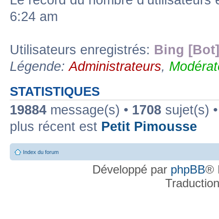
Le record du nombre d’utilisateurs 
6:24 am
Utilisateurs enregistrés:
Bing [Bot
Légende:
Administrateurs
,
Modérat
STATISTIQUES
19884
message(s) •
1708
sujet(s) 
plus récent est
Petit Pimousse
Index du forum
Développé par
phpBB
® 
Traductio