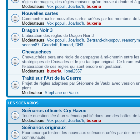
règles de magies, des règles maisons qu'on trouve à droite et à 
Modérateurs:
Vox populi
,
Joarloc'h
,
buxeria
Nouvelles cartes
Commentez ici les nouvelles cartes créées par les membres de
Modérateurs:
Vox populi
,
Joarloc'h
,
buxeria
Dragon Noir 3
Elaboration des règles de Dragon Noir 3
Modérateurs:
Vox populi
,
Joarloc'h
,
Bertrand-dit-popov
,
reanonym
scorion87
,
Gorodoff
,
Konrad
,
DN3
Chevauchées
Chevauchées sera une règle de campagne à mi-chemin entre les 
stratégiques de Croisades et le jeu tactique original. Ce forum es
l'élaboration de ces règles qui sont encore en gestation.
Modérateurs:
buxeria
,
lionel2557
Traité sur l'Art de la Guerre
Projet de règles adaptées par Stéphane de Vaulx avec version un
pions.
Modérateur:
Stephane de Vaulx
LES SCÉNARIOS
Scénarios officiels Cry Havoc
Toute question liée à un scénario publié dans une des boîtes de l
Modérateurs:
Vox populi
,
Joarloc'h
,
buxeria
Scénarios originaux
Pour ceux qui testent les nouveaux scénarios créés par des mem
communauté.