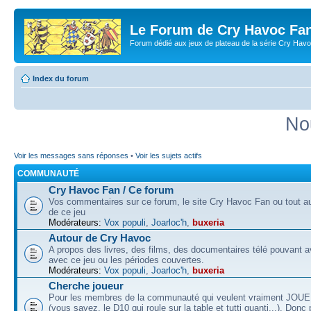
Le Forum de Cry Havoc Fa
Forum dédié aux jeux de plateau de la série Cry Hav
Index du forum
No
Voir les messages sans réponses
•
Voir les sujets actifs
COMMUNAUTÉ
Cry Havoc Fan / Ce forum
Vos commentaires sur ce forum, le site Cry Havoc Fan ou tout aut
de ce jeu
Modérateurs:
Vox populi
,
Joarloc'h
,
buxeria
Autour de Cry Havoc
A propos des livres, des films, des documentaires télé pouvant av
avec ce jeu ou les périodes couvertes.
Modérateurs:
Vox populi
,
Joarloc'h
,
buxeria
Cherche joueur
Pour les membres de la communauté qui veulent vraiment JOU
(vous savez, le D10 qui roule sur la table et tutti quanti...). Donc