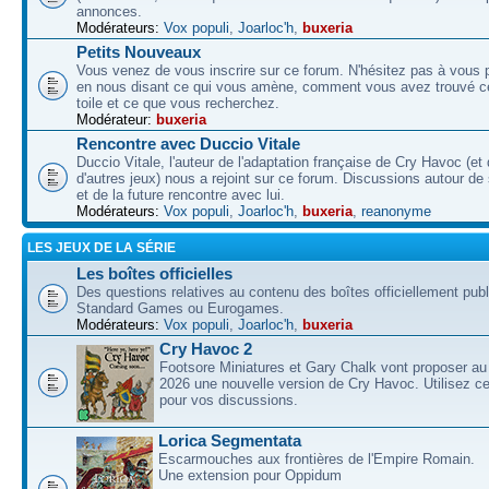
annonces.
Modérateurs:
Vox populi
,
Joarloc'h
,
buxeria
Petits Nouveaux
Vous venez de vous inscrire sur ce forum. N'hésitez pas à vous p
en nous disant ce qui vous amène, comment vous avez trouvé ce
toile et ce que vous recherchez.
Modérateur:
buxeria
Rencontre avec Duccio Vitale
Duccio Vitale, l'auteur de l'adaptation française de Cry Havoc (et
d'autres jeux) nous a rejoint sur ce forum. Discussions autour de
et de la future rencontre avec lui.
Modérateurs:
Vox populi
,
Joarloc'h
,
buxeria
,
reanonyme
LES JEUX DE LA SÉRIE
Les boîtes officielles
Des questions relatives au contenu des boîtes officiellement pub
Standard Games ou Eurogames.
Modérateurs:
Vox populi
,
Joarloc'h
,
buxeria
Cry Havoc 2
Footsore Miniatures et Gary Chalk vont proposer au
2026 une nouvelle version de Cry Havoc. Utilisez ce
pour vos discussions.
Lorica Segmentata
Escarmouches aux frontières de l'Empire Romain.
Une extension pour Oppidum