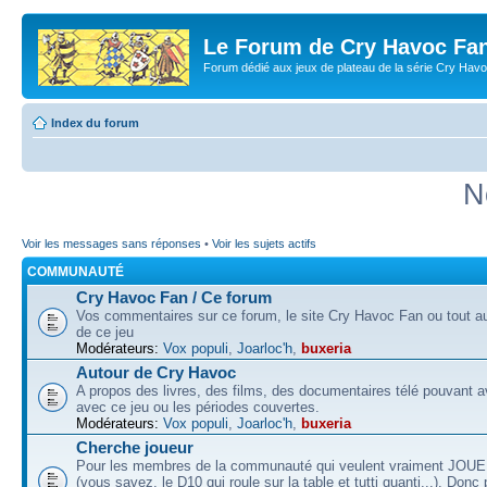
Le Forum de Cry Havoc Fa
Forum dédié aux jeux de plateau de la série Cry Hav
Index du forum
N
Voir les messages sans réponses
•
Voir les sujets actifs
COMMUNAUTÉ
Cry Havoc Fan / Ce forum
Vos commentaires sur ce forum, le site Cry Havoc Fan ou tout aut
de ce jeu
Modérateurs:
Vox populi
,
Joarloc'h
,
buxeria
Autour de Cry Havoc
A propos des livres, des films, des documentaires télé pouvant av
avec ce jeu ou les périodes couvertes.
Modérateurs:
Vox populi
,
Joarloc'h
,
buxeria
Cherche joueur
Pour les membres de la communauté qui veulent vraiment JOU
(vous savez, le D10 qui roule sur la table et tutti quanti...). Donc