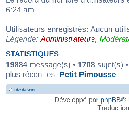
Le record du nombre d’utilisateurs 
6:24 am
Utilisateurs enregistrés: Aucun util
Légende:
Administrateurs
,
Modérat
STATISTIQUES
19884
message(s) •
1708
sujet(s) 
plus récent est
Petit Pimousse
Index du forum
Développé par
phpBB
® 
Traductio