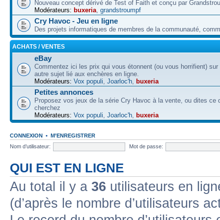
Nouveau concept dérivé de Test of Faith et conçu par Grandstro
Modérateurs:
buxeria
,
grandstroumpf
Cry Havoc - Jeu en ligne
Des projets informatiques de membres de la communauté, co
ACHATS / VENTES
eBay
Commentez ici les prix qui vous étonnent (ou vous horrifient) sur
autre sujet lié aux enchères en ligne.
Modérateurs:
Vox populi
,
Joarloc'h
,
buxeria
Petites annonces
Proposez vos jeux de la série Cry Havoc à la vente, ou dites ce
cherchez
Modérateurs:
Vox populi
,
Joarloc'h
,
buxeria
CONNEXION
•
M’ENREGISTRER
Nom d’utilisateur:
Mot de passe:
QUI EST EN LIGNE
Au total il y a
36
utilisateurs en lign
(d’après le nombre d’utilisateurs ac