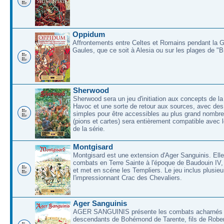
Oppidum
Affrontements entre Celtes et Romains pendant la 
Gaules, que ce soit à Alesia ou sur les plages de "
Sherwood
Sherwood sera un jeu d'initiation aux concepts de la
Havoc et une sorte de retour aux sources, avec des 
simples pour être accessibles au plus grand nombre
(pions et cartes) sera entièrement compatible avec l
de la série.
Montgisard
Montgisard est une extension d'Ager Sanguinis. Elle 
combats en Terre Sainte à l'époque de Baudouin IV,
et met en scéne les Templiers. Le jeu inclus plusieu
l'impressionnant Crac des Chevaliers.
Ager Sanguinis
AGER SANGUINIS présente les combats acharnés
descendants de Bohémond de Tarente, fils de Rober