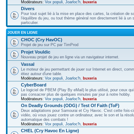
Modérateurs:
Vox populi
,
Joarloc'h
,
buxeria
Divers
Pour tout sujet lié à la mise en place des cartes, la création de s
l'équilibre du jeu, ou tout thème général non directement lié à un 
particulier.
JOUER EN LIGNE
CHOC (Cry HavOC)
Projet de jeu sur PC par TimProd
Projet Vouldic
Nouveau projet de jeu en ligne via un navigateur internet.
Vassal
Le moteur de jeu permettant de jouer sur Internet en direct, com
étiez autour d'une table.
Modérateurs:
Vox populi
,
Joarloc'h
,
buxeria
CyberBoard
Le logiciel de PBEM (Play By eMail) le plus utilisé, pour ceux qu
pas consacrer plus de quelques minutes par jour à notre hobby.
Modérateurs:
Vox populi
,
Joarloc'h
,
buxeria
On Deadly Grounds (ODG) / Test Of Faith (ToF)
Deux adaptations pour Samourai et Cry Havoc. C'est cette fois-ci
vidéo, où vous jouez contre un ordinateur, avec le son et la résol
automatique des combats !
Modérateurs:
Vox populi
,
Joarloc'h
,
buxeria
CHEL (Cry Havoc En Ligne)