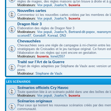
règles de magies, des règles maisons qu'on trouve à droite et à 
Modérateurs:
Vox populi
,
Joarloc'h
,
buxeria
Nouvelles cartes
Commentez ici les nouvelles cartes créées par les membres de
Modérateurs:
Vox populi
,
Joarloc'h
,
buxeria
Dragon Noir 3
Elaboration des règles de Dragon Noir 3
Modérateurs:
Vox populi
,
Joarloc'h
,
Bertrand-dit-popov
,
reanonym
scorion87
,
Gorodoff
,
Konrad
,
DN3
Chevauchées
Chevauchées sera une règle de campagne à mi-chemin entre les 
stratégiques de Croisades et le jeu tactique original. Ce forum es
l'élaboration de ces règles qui sont encore en gestation.
Modérateurs:
buxeria
,
lionel2557
Traité sur l'Art de la Guerre
Projet de règles adaptées par Stéphane de Vaulx avec version un
pions.
Modérateur:
Stephane de Vaulx
LES SCÉNARIOS
Scénarios officiels Cry Havoc
Toute question liée à un scénario publié dans une des boîtes de l
Modérateurs:
Vox populi
,
Joarloc'h
,
buxeria
Scénarios originaux
Pour ceux qui testent les nouveaux scénarios créés par des mem
communauté.