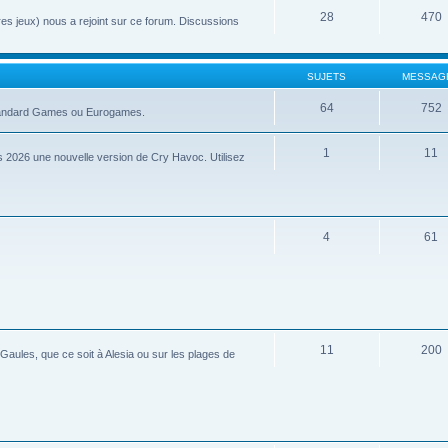
28
470
tres jeux) nous a rejoint sur ce forum. Discussions
SUJETS
MESSAG
64
752
 Standard Games ou Eurogames.
1
11
 2026 une nouvelle version de Cry Havoc. Utilisez
4
61
11
200
aules, que ce soit à Alesia ou sur les plages de