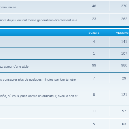
46
370
 communauté.
23
262
uilibre du jeu, ou tout thème général non directement lié à
SUJETS
MESSAG
4
141
1
107
99
986
ez autour d'une table.
7
29
pas consacrer plus de quelques minutes par jour à notre
8
121
idéo, où vous jouez contre un ordinateur, avec le son et
11
57
5
63