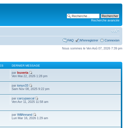
Recherche avancée
FAQ
M’enregistrer
Connexion
Nous sommes le Ven Aoû 07, 2026 7:39 pm
ES
DERNIER MESSAGE
par
buxeria
Ven Mai 22, 2026 1:28 pm
par
tonyx33
Sam Nov 08, 2025 9:22 pm
par
carcypascal
Ven Avr 11, 2025 11:58 am
par
WillAnnand
Lun Mar 16, 2026 1:29 am