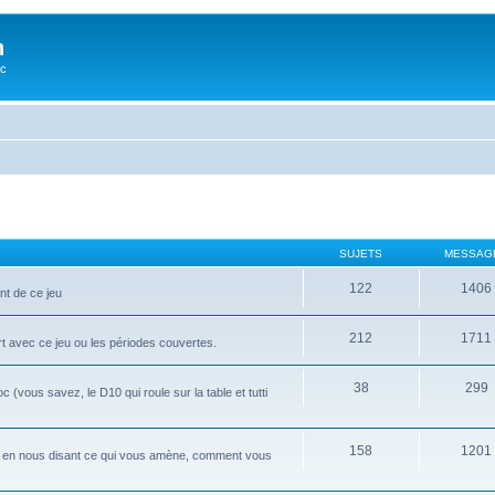
n
oc
SUJETS
MESSAG
122
1406
nt de ce jeu
212
1711
rt avec ce jeu ou les périodes couvertes.
38
299
ous savez, le D10 qui roule sur la table et tutti
158
1201
i, en nous disant ce qui vous amène, comment vous