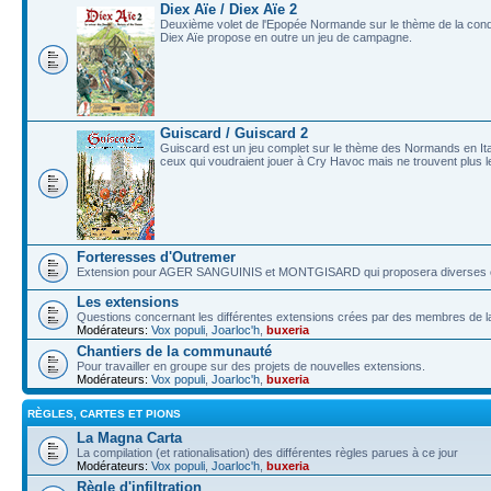
Diex Aïe / Diex Aïe 2
Deuxième volet de l'Epopée Normande sur le thème de la conqu
Diex Aïe propose en outre un jeu de campagne.
Guiscard / Guiscard 2
Guiscard est un jeu complet sur le thème des Normands en Italie
ceux qui voudraient jouer à Cry Havoc mais ne trouvent plus le
Forteresses d'Outremer
Extension pour AGER SANGUINIS et MONTGISARD qui proposera diverses car
Les extensions
Questions concernant les différentes extensions crées par des membres de
Modérateurs:
Vox populi
,
Joarloc'h
,
buxeria
Chantiers de la communauté
Pour travailler en groupe sur des projets de nouvelles extensions.
Modérateurs:
Vox populi
,
Joarloc'h
,
buxeria
RÈGLES, CARTES ET PIONS
La Magna Carta
La compilation (et rationalisation) des différentes règles parues à ce jour
Modérateurs:
Vox populi
,
Joarloc'h
,
buxeria
Règle d'infiltration