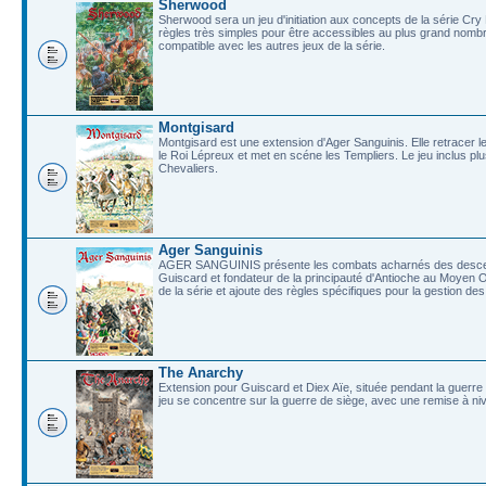
Sherwood
Sherwood sera un jeu d'initiation aux concepts de la série Cr
règles très simples pour être accessibles au plus grand nombr
compatible avec les autres jeux de la série.
Montgisard
Montgisard est une extension d'Ager Sanguinis. Elle retracer 
le Roi Lépreux et met en scéne les Templiers. Le jeu inclus pl
Chevaliers.
Ager Sanguinis
AGER SANGUINIS présente les combats acharnés des descend
Guiscard et fondateur de la principauté d'Antioche au Moyen
de la série et ajoute des règles spécifiques pour la gestion d
The Anarchy
Extension pour Guiscard et Diex Aïe, située pendant la guerre 
jeu se concentre sur la guerre de siège, avec une remise à niv