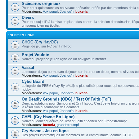
Scénarios originaux
Pour ceux qui testent les nouveaux scénarios créés par des membres de la
Modérateurs:
Vox populi
,
Joarloc'h
,
buxeria
Divers
Pour tout sujet lié à la mise en place des cartes, la création de scénarios, l'éq
un scénario en particulier.
JOUER EN LIGNE
CHOC (Cry HavOC)
Projet de jeu sur PC par TimProd
Projet Vouldic
Nouveau projet de jeu en ligne via un navigateur internet.
Vassal
Le moteur de jeu permettant de jouer sur Internet en direct, comme si vous éti
Modérateurs:
Vox populi
,
Joarloc'h
,
buxeria
CyberBoard
Le logiciel de PBEM (Play By eMail) le plus utilisé, pour ceux qui ne peuvent 
hobby.
Modérateurs:
Vox populi
,
Joarloc'h
,
buxeria
On Deadly Grounds (ODG) / Test Of Faith (ToF)
Deux adaptations pour Samourai et Cry Havoc. C'est cette fois-ci un vrai jeu v
la résolution automatique des combats !
Modérateurs:
Vox populi
,
Joarloc'h
,
buxeria
CHEL (Cry Havoc En Ligne)
Nouveau concept dérivé de Test of Faith et conçu par Grandstroumpf
Modérateurs:
buxeria
,
grandstroumpf
Cry Havoc - Jeu en ligne
Des projets informatiques de membres de la communauté, comme CHOC.