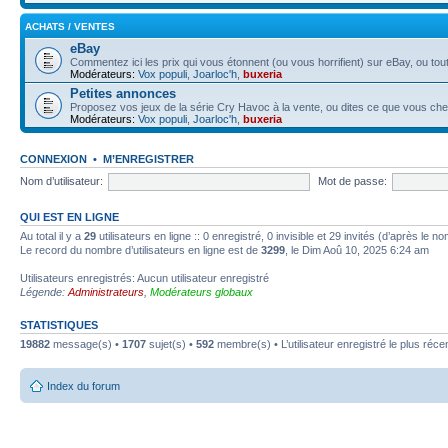
ACHATS / VENTES
eBay
Commentez ici les prix qui vous étonnent (ou vous horrifient) sur eBay, ou tout
Modérateurs:
Vox populi
,
Joarloc'h
,
buxeria
Petites annonces
Proposez vos jeux de la série Cry Havoc à la vente, ou dites ce que vous ch
Modérateurs:
Vox populi
,
Joarloc'h
,
buxeria
CONNEXION
•
M’ENREGISTRER
Nom d’utilisateur:
Mot de passe:
QUI EST EN LIGNE
Au total il y a
29
utilisateurs en ligne :: 0 enregistré, 0 invisible et 29 invités (d’après le 
Le record du nombre d’utilisateurs en ligne est de
3299
, le Dim Aoû 10, 2025 6:24 am
Utilisateurs enregistrés: Aucun utilisateur enregistré
Légende:
Administrateurs
,
Modérateurs globaux
STATISTIQUES
19882
message(s) •
1707
sujet(s) •
592
membre(s) • L’utilisateur enregistré le plus réce
Index du forum