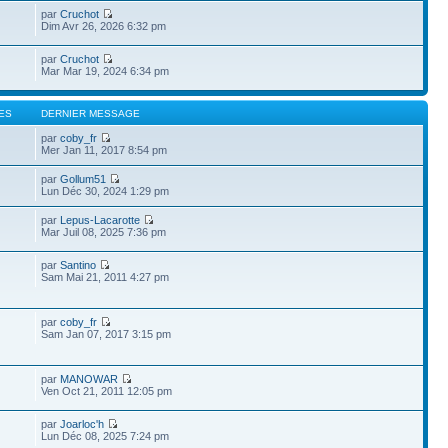
par
Cruchot
Dim Avr 26, 2026 6:32 pm
par
Cruchot
Mar Mar 19, 2024 6:34 pm
ES
DERNIER MESSAGE
par
coby_fr
Mer Jan 11, 2017 8:54 pm
par
Gollum51
Lun Déc 30, 2024 1:29 pm
par
Lepus-Lacarotte
Mar Juil 08, 2025 7:36 pm
par
Santino
Sam Mai 21, 2011 4:27 pm
par
coby_fr
Sam Jan 07, 2017 3:15 pm
par
MANOWAR
Ven Oct 21, 2011 12:05 pm
par
Joarloc'h
Lun Déc 08, 2025 7:24 pm