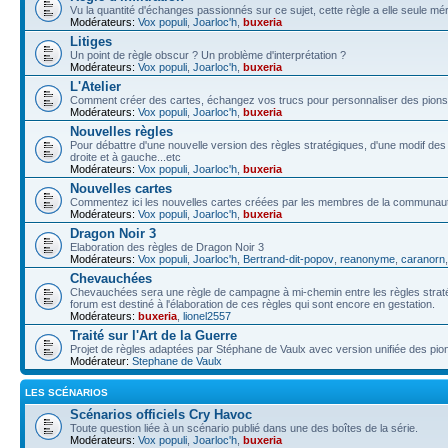
Vu la quantité d'échanges passionnés sur ce sujet, cette règle a elle seule méri
Modérateurs:
Vox populi
,
Joarloc'h
,
buxeria
Litiges
Un point de règle obscur ? Un problème d'interprétation ?
Modérateurs:
Vox populi
,
Joarloc'h
,
buxeria
L'Atelier
Comment créer des cartes, échangez vos trucs pour personnaliser des pions,
Modérateurs:
Vox populi
,
Joarloc'h
,
buxeria
Nouvelles règles
Pour débattre d'une nouvelle version des règles stratégiques, d'une modif de
droite et à gauche...etc
Modérateurs:
Vox populi
,
Joarloc'h
,
buxeria
Nouvelles cartes
Commentez ici les nouvelles cartes créées par les membres de la communau
Modérateurs:
Vox populi
,
Joarloc'h
,
buxeria
Dragon Noir 3
Elaboration des règles de Dragon Noir 3
Modérateurs:
Vox populi
,
Joarloc'h
,
Bertrand-dit-popov
,
reanonyme
,
caranorn
Chevauchées
Chevauchées sera une règle de campagne à mi-chemin entre les règles stratégi
forum est destiné à l'élaboration de ces règles qui sont encore en gestation.
Modérateurs:
buxeria
,
lionel2557
Traité sur l'Art de la Guerre
Projet de règles adaptées par Stéphane de Vaulx avec version unifiée des pio
Modérateur:
Stephane de Vaulx
LES SCÉNARIOS
Scénarios officiels Cry Havoc
Toute question liée à un scénario publié dans une des boîtes de la série.
Modérateurs:
Vox populi
,
Joarloc'h
,
buxeria