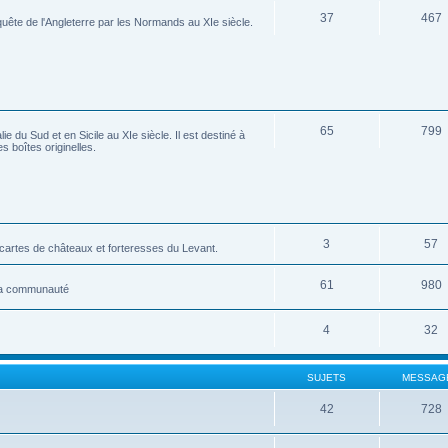
37
467
ête de l'Angleterre par les Normands au XIe siècle.
65
799
 du Sud et en Sicile au XIe siècle. Il est destiné à
s boîtes originelles.
3
57
tes de châteaux et forteresses du Levant.
61
980
 la communauté
4
32
SUJETS
MESSAG
42
728