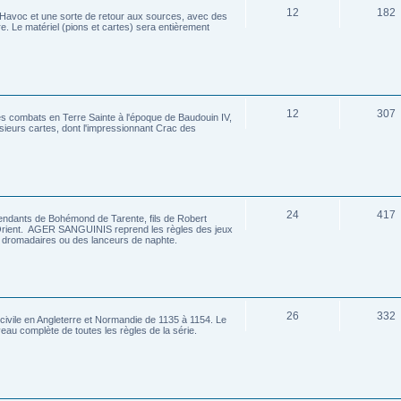
12
182
y Havoc et une sorte de retour aux sources, avec des
e. Le matériel (pions et cartes) sera entièrement
12
307
les combats en Terre Sainte à l'époque de Baudouin IV,
usieurs cartes, dont l'impressionnant Crac des
24
417
ants de Bohémond de Tarente, fils de Robert
 Orient. AGER SANGUINIS reprend les règles des jeux
es dromadaires ou des lanceurs de naphte.
26
332
civile en Angleterre et Normandie de 1135 à 1154. Le
eau complète de toutes les règles de la série.