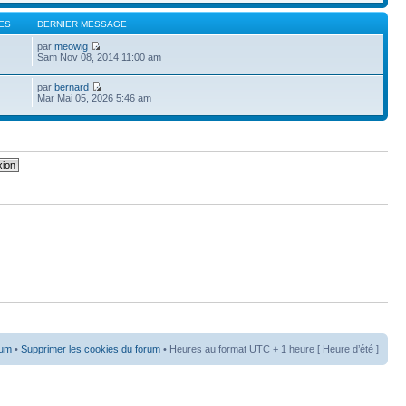
ES
DERNIER MESSAGE
par
meowig
Sam Nov 08, 2014 11:00 am
par
bernard
Mar Mai 05, 2026 5:46 am
rum
•
Supprimer les cookies du forum
• Heures au format UTC + 1 heure [ Heure d’été ]