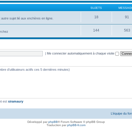
SUJETS
MESSAG
18
91
 autre sujet lié aux enchères en ligne.
144
563
erchez
|
Me connecter automatiquement à chaque visite
nombre d’utilisateurs actifs ces 5 dernières minutes)
nt est
siramaury
L’équipe du fo
Développé par
phpBB
® Forum Software © phpBB Group
Traduction par
phpBB-fr.com