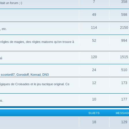
7
358
tait un forum ;-)
49
598
114
2150
 etc.
52
994
s règles de magies, des règles maisons qu'on trouve à
120
1515
té
24
510
,
scorion87
,
Gorodoff
,
Konrad
,
DN3
12
173
ques de Croisades et le jeu tactique original. Ce
10
177
ns.
SUJETS
MESSAG
18
129