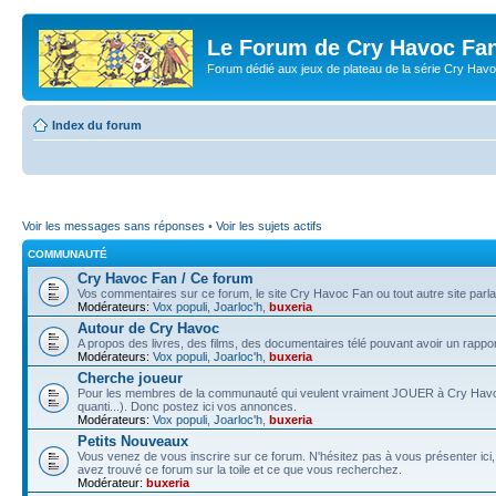
Le Forum de Cry Havoc Fa
Forum dédié aux jeux de plateau de la série Cry Hav
Index du forum
Voir les messages sans réponses
•
Voir les sujets actifs
COMMUNAUTÉ
Cry Havoc Fan / Ce forum
Vos commentaires sur ce forum, le site Cry Havoc Fan ou tout autre site parla
Modérateurs:
Vox populi
,
Joarloc'h
,
buxeria
Autour de Cry Havoc
A propos des livres, des films, des documentaires télé pouvant avoir un rappo
Modérateurs:
Vox populi
,
Joarloc'h
,
buxeria
Cherche joueur
Pour les membres de la communauté qui veulent vraiment JOUER à Cry Havoc (v
quanti...). Donc postez ici vos annonces.
Modérateurs:
Vox populi
,
Joarloc'h
,
buxeria
Petits Nouveaux
Vous venez de vous inscrire sur ce forum. N'hésitez pas à vous présenter ic
avez trouvé ce forum sur la toile et ce que vous recherchez.
Modérateur:
buxeria