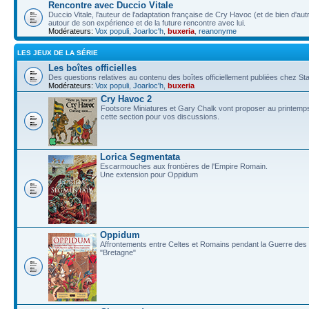
Rencontre avec Duccio Vitale
Duccio Vitale, l'auteur de l'adaptation française de Cry Havoc (et de bien d'au
autour de son expérience et de la future rencontre avec lui.
Modérateurs:
Vox populi
,
Joarloc'h
,
buxeria
,
reanonyme
LES JEUX DE LA SÉRIE
Les boîtes officielles
Des questions relatives au contenu des boîtes officiellement publiées chez
Modérateurs:
Vox populi
,
Joarloc'h
,
buxeria
Cry Havoc 2
Footsore Miniatures et Gary Chalk vont proposer au printemps
cette section pour vos discussions.
Lorica Segmentata
Escarmouches aux frontières de l'Empire Romain.
Une extension pour Oppidum
Oppidum
Affrontements entre Celtes et Romains pendant la Guerre des G
"Bretagne"