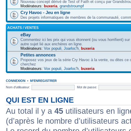
Nouveau concept dérivé de Test of Faith et conçu par Grandstro
Modérateurs:
buxeria
,
grandstroumpf
Cry Havoc - Jeu en ligne
Des projets informatiques de membres de la communauté, co
ACHATS / VENTES
eBay
Commentez ici les prix qui vous étonnent (ou vous horrifient) sur
autre sujet lié aux enchères en ligne.
Modérateurs:
Vox populi
,
Joarloc'h
,
buxeria
Petites annonces
Proposez vos jeux de la série Cry Havoc à la vente, ou dites ce
cherchez
Modérateurs:
Vox populi
,
Joarloc'h
,
buxeria
CONNEXION
•
M’ENREGISTRER
Nom d’utilisateur:
Mot de passe:
QUI EST EN LIGNE
Au total il y a
45
utilisateurs en lign
(d’après le nombre d’utilisateurs ac