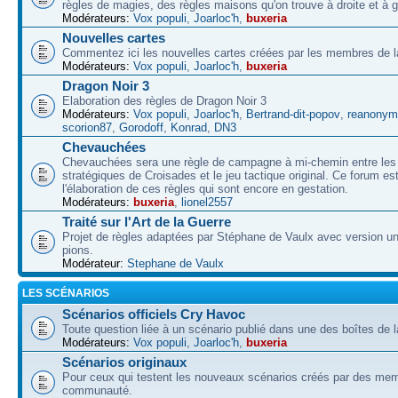
règles de magies, des règles maisons qu'on trouve à droite et à 
Modérateurs:
Vox populi
,
Joarloc'h
,
buxeria
Nouvelles cartes
Commentez ici les nouvelles cartes créées par les membres de
Modérateurs:
Vox populi
,
Joarloc'h
,
buxeria
Dragon Noir 3
Elaboration des règles de Dragon Noir 3
Modérateurs:
Vox populi
,
Joarloc'h
,
Bertrand-dit-popov
,
reanonym
scorion87
,
Gorodoff
,
Konrad
,
DN3
Chevauchées
Chevauchées sera une règle de campagne à mi-chemin entre les 
stratégiques de Croisades et le jeu tactique original. Ce forum es
l'élaboration de ces règles qui sont encore en gestation.
Modérateurs:
buxeria
,
lionel2557
Traité sur l'Art de la Guerre
Projet de règles adaptées par Stéphane de Vaulx avec version un
pions.
Modérateur:
Stephane de Vaulx
LES SCÉNARIOS
Scénarios officiels Cry Havoc
Toute question liée à un scénario publié dans une des boîtes de l
Modérateurs:
Vox populi
,
Joarloc'h
,
buxeria
Scénarios originaux
Pour ceux qui testent les nouveaux scénarios créés par des mem
communauté.