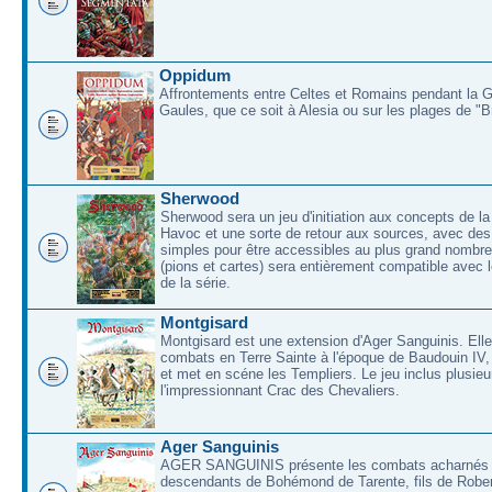
Oppidum
Affrontements entre Celtes et Romains pendant la 
Gaules, que ce soit à Alesia ou sur les plages de "
Sherwood
Sherwood sera un jeu d'initiation aux concepts de la
Havoc et une sorte de retour aux sources, avec des 
simples pour être accessibles au plus grand nombre
(pions et cartes) sera entièrement compatible avec l
de la série.
Montgisard
Montgisard est une extension d'Ager Sanguinis. Elle 
combats en Terre Sainte à l'époque de Baudouin IV,
et met en scéne les Templiers. Le jeu inclus plusieu
l'impressionnant Crac des Chevaliers.
Ager Sanguinis
AGER SANGUINIS présente les combats acharnés
descendants de Bohémond de Tarente, fils de Rober