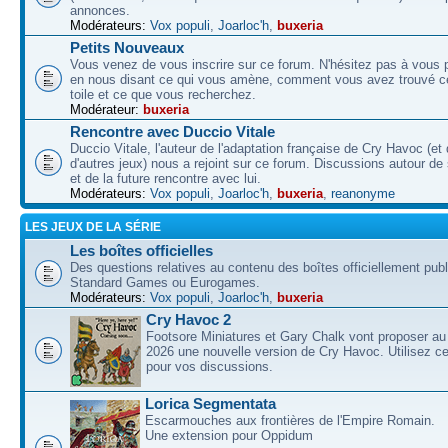
annonces.
Modérateurs:
Vox populi
,
Joarloc'h
,
buxeria
Petits Nouveaux
Vous venez de vous inscrire sur ce forum. N'hésitez pas à vous p
en nous disant ce qui vous amène, comment vous avez trouvé ce
toile et ce que vous recherchez.
Modérateur:
buxeria
Rencontre avec Duccio Vitale
Duccio Vitale, l'auteur de l'adaptation française de Cry Havoc (et
d'autres jeux) nous a rejoint sur ce forum. Discussions autour de
et de la future rencontre avec lui.
Modérateurs:
Vox populi
,
Joarloc'h
,
buxeria
,
reanonyme
LES JEUX DE LA SÉRIE
Les boîtes officielles
Des questions relatives au contenu des boîtes officiellement pub
Standard Games ou Eurogames.
Modérateurs:
Vox populi
,
Joarloc'h
,
buxeria
Cry Havoc 2
Footsore Miniatures et Gary Chalk vont proposer au
2026 une nouvelle version de Cry Havoc. Utilisez ce
pour vos discussions.
Lorica Segmentata
Escarmouches aux frontières de l'Empire Romain.
Une extension pour Oppidum