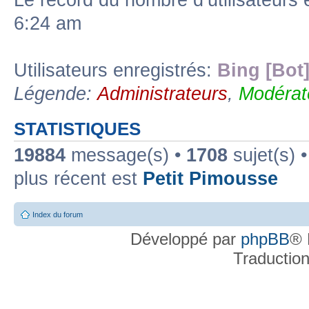
Le record du nombre d’utilisateurs 
6:24 am
Utilisateurs enregistrés:
Bing [Bot
Légende:
Administrateurs
,
Modérat
STATISTIQUES
19884
message(s) •
1708
sujet(s) 
plus récent est
Petit Pimousse
Index du forum
Développé par
phpBB
® 
Traductio