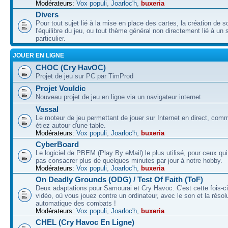
Modérateurs:
Vox populi
,
Joarloc'h
,
buxeria
Divers
Pour tout sujet lié à la mise en place des cartes, la création de s
l'équilibre du jeu, ou tout thème général non directement lié à un 
particulier.
JOUER EN LIGNE
CHOC (Cry HavOC)
Projet de jeu sur PC par TimProd
Projet Vouldic
Nouveau projet de jeu en ligne via un navigateur internet.
Vassal
Le moteur de jeu permettant de jouer sur Internet en direct, com
étiez autour d'une table.
Modérateurs:
Vox populi
,
Joarloc'h
,
buxeria
CyberBoard
Le logiciel de PBEM (Play By eMail) le plus utilisé, pour ceux qu
pas consacrer plus de quelques minutes par jour à notre hobby.
Modérateurs:
Vox populi
,
Joarloc'h
,
buxeria
On Deadly Grounds (ODG) / Test Of Faith (ToF)
Deux adaptations pour Samourai et Cry Havoc. C'est cette fois-ci
vidéo, où vous jouez contre un ordinateur, avec le son et la résol
automatique des combats !
Modérateurs:
Vox populi
,
Joarloc'h
,
buxeria
CHEL (Cry Havoc En Ligne)