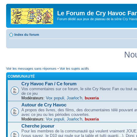
Le Forum de Cry Havoc Fa
Forum dédié aux jeux de plateau de la série Cry Hav
Index du forum
Nou
Voir les messages sans réponses
•
Voir les sujets actifs
COMMUNAUTÉ
Cry Havoc Fan / Ce forum
Vos commentaires sur ce forum, le site Cry Havoc Fan ou tout aut
de ce jeu
Modérateurs:
Vox populi
,
Joarloc'h
,
buxeria
Autour de Cry Havoc
A propos des livres, des films, des documentaires télé pouvant av
avec ce jeu ou les périodes couvertes.
Modérateurs:
Vox populi
,
Joarloc'h
,
buxeria
Cherche joueur
Pour les membres de la communauté qui veulent vraiment JOU
(vous savez, le D10 qui roule sur la table et tutti quanti...). Donc