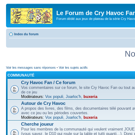
Le Forum de Cry Havoc Fa
Forum dédié aux jeux de plateau de la série Cry Hav
Index du forum
No
Voir les messages sans réponses
•
Voir les sujets actifs
COMMUNAUTÉ
Cry Havoc Fan / Ce forum
Vos commentaires sur ce forum, le site Cry Havoc Fan ou tout aut
de ce jeu
Modérateurs:
Vox populi
,
Joarloc'h
,
buxeria
Autour de Cry Havoc
A propos des livres, des films, des documentaires télé pouvant av
avec ce jeu ou les périodes couvertes.
Modérateurs:
Vox populi
,
Joarloc'h
,
buxeria
Cherche joueur
Pour les membres de la communauté qui veulent vraiment JOU
(vous savez, le D10 qui roule sur la table et tutti quanti...). Donc