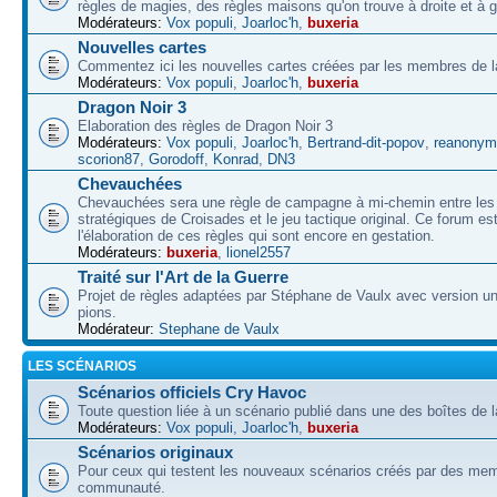
règles de magies, des règles maisons qu'on trouve à droite et à 
Modérateurs:
Vox populi
,
Joarloc'h
,
buxeria
Nouvelles cartes
Commentez ici les nouvelles cartes créées par les membres de
Modérateurs:
Vox populi
,
Joarloc'h
,
buxeria
Dragon Noir 3
Elaboration des règles de Dragon Noir 3
Modérateurs:
Vox populi
,
Joarloc'h
,
Bertrand-dit-popov
,
reanonym
scorion87
,
Gorodoff
,
Konrad
,
DN3
Chevauchées
Chevauchées sera une règle de campagne à mi-chemin entre les 
stratégiques de Croisades et le jeu tactique original. Ce forum es
l'élaboration de ces règles qui sont encore en gestation.
Modérateurs:
buxeria
,
lionel2557
Traité sur l'Art de la Guerre
Projet de règles adaptées par Stéphane de Vaulx avec version un
pions.
Modérateur:
Stephane de Vaulx
LES SCÉNARIOS
Scénarios officiels Cry Havoc
Toute question liée à un scénario publié dans une des boîtes de l
Modérateurs:
Vox populi
,
Joarloc'h
,
buxeria
Scénarios originaux
Pour ceux qui testent les nouveaux scénarios créés par des mem
communauté.