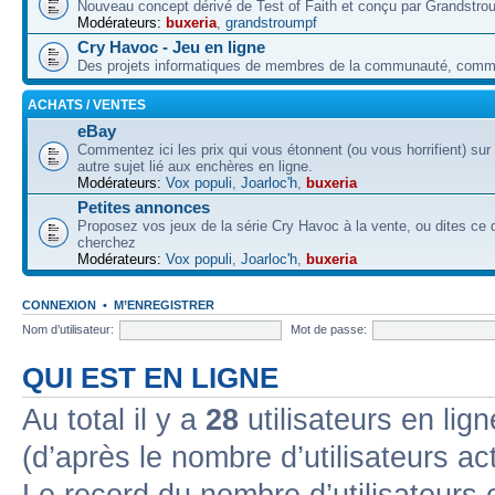
Nouveau concept dérivé de Test of Faith et conçu par Grandstro
Modérateurs:
buxeria
,
grandstroumpf
Cry Havoc - Jeu en ligne
Des projets informatiques de membres de la communauté, co
ACHATS / VENTES
eBay
Commentez ici les prix qui vous étonnent (ou vous horrifient) sur
autre sujet lié aux enchères en ligne.
Modérateurs:
Vox populi
,
Joarloc'h
,
buxeria
Petites annonces
Proposez vos jeux de la série Cry Havoc à la vente, ou dites ce
cherchez
Modérateurs:
Vox populi
,
Joarloc'h
,
buxeria
CONNEXION
•
M’ENREGISTRER
Nom d’utilisateur:
Mot de passe:
QUI EST EN LIGNE
Au total il y a
28
utilisateurs en lign
(d’après le nombre d’utilisateurs ac