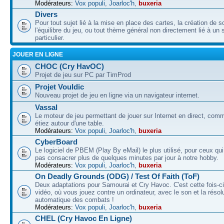
Modérateurs:
Vox populi
,
Joarloc'h
,
buxeria
Divers
Pour tout sujet lié à la mise en place des cartes, la création de s
l'équilibre du jeu, ou tout thème général non directement lié à un 
particulier.
JOUER EN LIGNE
CHOC (Cry HavOC)
Projet de jeu sur PC par TimProd
Projet Vouldic
Nouveau projet de jeu en ligne via un navigateur internet.
Vassal
Le moteur de jeu permettant de jouer sur Internet en direct, com
étiez autour d'une table.
Modérateurs:
Vox populi
,
Joarloc'h
,
buxeria
CyberBoard
Le logiciel de PBEM (Play By eMail) le plus utilisé, pour ceux qu
pas consacrer plus de quelques minutes par jour à notre hobby.
Modérateurs:
Vox populi
,
Joarloc'h
,
buxeria
On Deadly Grounds (ODG) / Test Of Faith (ToF)
Deux adaptations pour Samourai et Cry Havoc. C'est cette fois-ci
vidéo, où vous jouez contre un ordinateur, avec le son et la résol
automatique des combats !
Modérateurs:
Vox populi
,
Joarloc'h
,
buxeria
CHEL (Cry Havoc En Ligne)