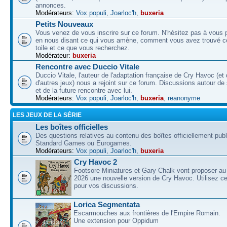
annonces.
Modérateurs:
Vox populi
,
Joarloc'h
,
buxeria
Petits Nouveaux
Vous venez de vous inscrire sur ce forum. N'hésitez pas à vous p
en nous disant ce qui vous amène, comment vous avez trouvé ce
toile et ce que vous recherchez.
Modérateur:
buxeria
Rencontre avec Duccio Vitale
Duccio Vitale, l'auteur de l'adaptation française de Cry Havoc (et
d'autres jeux) nous a rejoint sur ce forum. Discussions autour de
et de la future rencontre avec lui.
Modérateurs:
Vox populi
,
Joarloc'h
,
buxeria
,
reanonyme
LES JEUX DE LA SÉRIE
Les boîtes officielles
Des questions relatives au contenu des boîtes officiellement pub
Standard Games ou Eurogames.
Modérateurs:
Vox populi
,
Joarloc'h
,
buxeria
Cry Havoc 2
Footsore Miniatures et Gary Chalk vont proposer au
2026 une nouvelle version de Cry Havoc. Utilisez ce
pour vos discussions.
Lorica Segmentata
Escarmouches aux frontières de l'Empire Romain.
Une extension pour Oppidum