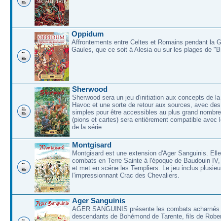
Oppidum
Affrontements entre Celtes et Romains pendant la 
Gaules, que ce soit à Alesia ou sur les plages de "
Sherwood
Sherwood sera un jeu d'initiation aux concepts de la
Havoc et une sorte de retour aux sources, avec des 
simples pour être accessibles au plus grand nombre
(pions et cartes) sera entièrement compatible avec l
de la série.
Montgisard
Montgisard est une extension d'Ager Sanguinis. Elle 
combats en Terre Sainte à l'époque de Baudouin IV,
et met en scéne les Templiers. Le jeu inclus plusieu
l'impressionnant Crac des Chevaliers.
Ager Sanguinis
AGER SANGUINIS présente les combats acharnés
descendants de Bohémond de Tarente, fils de Rober