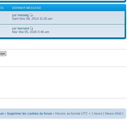
ES
DERNIER MESSAGE
par
meowig
Sam Nov 08, 2014 11:00 am
par
bernard
Mar Mai 05, 2026 5:46 am
rum
•
Supprimer les cookies du forum
• Heures au format UTC + 1 heure [ Heure d’été ]