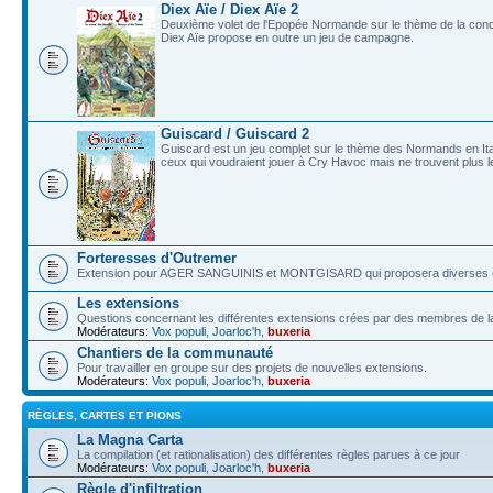
Diex Aïe / Diex Aïe 2
Deuxième volet de l'Epopée Normande sur le thème de la conqu
Diex Aïe propose en outre un jeu de campagne.
Guiscard / Guiscard 2
Guiscard est un jeu complet sur le thème des Normands en Italie
ceux qui voudraient jouer à Cry Havoc mais ne trouvent plus le
Forteresses d'Outremer
Extension pour AGER SANGUINIS et MONTGISARD qui proposera diverses car
Les extensions
Questions concernant les différentes extensions crées par des membres de
Modérateurs:
Vox populi
,
Joarloc'h
,
buxeria
Chantiers de la communauté
Pour travailler en groupe sur des projets de nouvelles extensions.
Modérateurs:
Vox populi
,
Joarloc'h
,
buxeria
RÈGLES, CARTES ET PIONS
La Magna Carta
La compilation (et rationalisation) des différentes règles parues à ce jour
Modérateurs:
Vox populi
,
Joarloc'h
,
buxeria
Règle d'infiltration