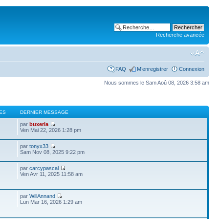
Recherche avancée
FAQ
M’enregistrer
Connexion
Nous sommes le Sam Aoû 08, 2026 3:58 am
ES
DERNIER MESSAGE
par
buxeria
Ven Mai 22, 2026 1:28 pm
par
tonyx33
Sam Nov 08, 2025 9:22 pm
par
carcypascal
Ven Avr 11, 2025 11:58 am
par
WillAnnand
Lun Mar 16, 2026 1:29 am