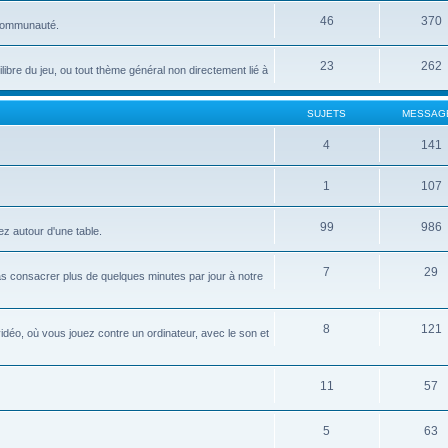
46
370
 communauté.
23
262
uilibre du jeu, ou tout thème général non directement lié à
SUJETS
MESSAG
4
141
1
107
99
986
ez autour d'une table.
7
29
pas consacrer plus de quelques minutes par jour à notre
8
121
idéo, où vous jouez contre un ordinateur, avec le son et
11
57
5
63