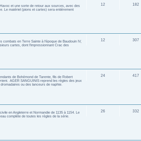
12
182
y Havoc et une sorte de retour aux sources, avec des
e. Le matériel (pions et cartes) sera entièrement
12
307
les combats en Terre Sainte à l'époque de Baudouin IV,
usieurs cartes, dont l'impressionnant Crac des
24
417
ants de Bohémond de Tarente, fils de Robert
 Orient. AGER SANGUINIS reprend les règles des jeux
es dromadaires ou des lanceurs de naphte.
26
332
civile en Angleterre et Normandie de 1135 à 1154. Le
eau complète de toutes les règles de la série.