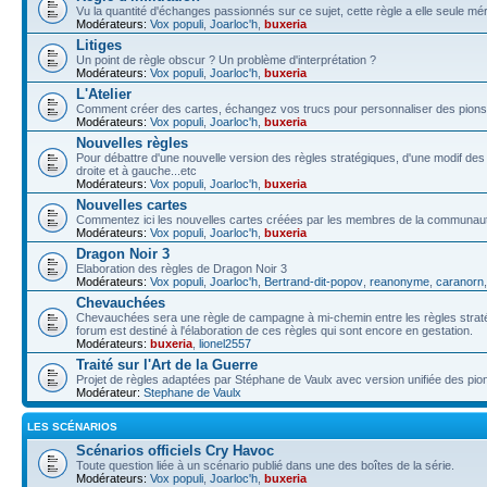
Vu la quantité d'échanges passionnés sur ce sujet, cette règle a elle seule méri
Modérateurs:
Vox populi
,
Joarloc'h
,
buxeria
Litiges
Un point de règle obscur ? Un problème d'interprétation ?
Modérateurs:
Vox populi
,
Joarloc'h
,
buxeria
L'Atelier
Comment créer des cartes, échangez vos trucs pour personnaliser des pions,
Modérateurs:
Vox populi
,
Joarloc'h
,
buxeria
Nouvelles règles
Pour débattre d'une nouvelle version des règles stratégiques, d'une modif de
droite et à gauche...etc
Modérateurs:
Vox populi
,
Joarloc'h
,
buxeria
Nouvelles cartes
Commentez ici les nouvelles cartes créées par les membres de la communau
Modérateurs:
Vox populi
,
Joarloc'h
,
buxeria
Dragon Noir 3
Elaboration des règles de Dragon Noir 3
Modérateurs:
Vox populi
,
Joarloc'h
,
Bertrand-dit-popov
,
reanonyme
,
caranorn
Chevauchées
Chevauchées sera une règle de campagne à mi-chemin entre les règles stratégi
forum est destiné à l'élaboration de ces règles qui sont encore en gestation.
Modérateurs:
buxeria
,
lionel2557
Traité sur l'Art de la Guerre
Projet de règles adaptées par Stéphane de Vaulx avec version unifiée des pio
Modérateur:
Stephane de Vaulx
LES SCÉNARIOS
Scénarios officiels Cry Havoc
Toute question liée à un scénario publié dans une des boîtes de la série.
Modérateurs:
Vox populi
,
Joarloc'h
,
buxeria