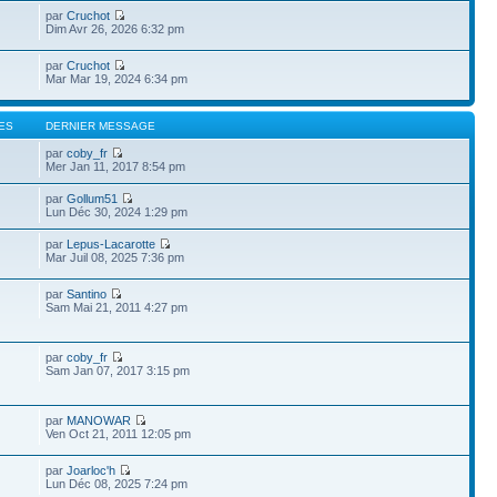
par
Cruchot
Dim Avr 26, 2026 6:32 pm
par
Cruchot
Mar Mar 19, 2024 6:34 pm
ES
DERNIER MESSAGE
par
coby_fr
Mer Jan 11, 2017 8:54 pm
par
Gollum51
Lun Déc 30, 2024 1:29 pm
par
Lepus-Lacarotte
Mar Juil 08, 2025 7:36 pm
par
Santino
Sam Mai 21, 2011 4:27 pm
par
coby_fr
Sam Jan 07, 2017 3:15 pm
par
MANOWAR
Ven Oct 21, 2011 12:05 pm
par
Joarloc'h
Lun Déc 08, 2025 7:24 pm