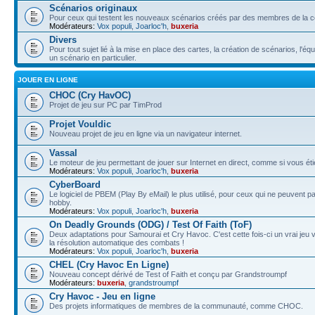
Scénarios originaux
Pour ceux qui testent les nouveaux scénarios créés par des membres de la
Modérateurs:
Vox populi
,
Joarloc'h
,
buxeria
Divers
Pour tout sujet lié à la mise en place des cartes, la création de scénarios, l'éq
un scénario en particulier.
JOUER EN LIGNE
CHOC (Cry HavOC)
Projet de jeu sur PC par TimProd
Projet Vouldic
Nouveau projet de jeu en ligne via un navigateur internet.
Vassal
Le moteur de jeu permettant de jouer sur Internet en direct, comme si vous éti
Modérateurs:
Vox populi
,
Joarloc'h
,
buxeria
CyberBoard
Le logiciel de PBEM (Play By eMail) le plus utilisé, pour ceux qui ne peuvent 
hobby.
Modérateurs:
Vox populi
,
Joarloc'h
,
buxeria
On Deadly Grounds (ODG) / Test Of Faith (ToF)
Deux adaptations pour Samourai et Cry Havoc. C'est cette fois-ci un vrai jeu v
la résolution automatique des combats !
Modérateurs:
Vox populi
,
Joarloc'h
,
buxeria
CHEL (Cry Havoc En Ligne)
Nouveau concept dérivé de Test of Faith et conçu par Grandstroumpf
Modérateurs:
buxeria
,
grandstroumpf
Cry Havoc - Jeu en ligne
Des projets informatiques de membres de la communauté, comme CHOC.