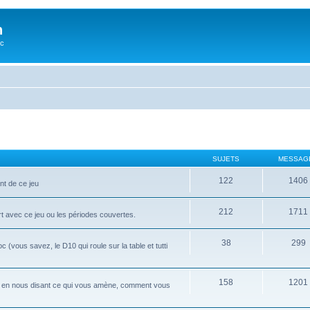
n
oc
SUJETS
MESSAG
122
1406
nt de ce jeu
212
1711
rt avec ce jeu ou les périodes couvertes.
38
299
ous savez, le D10 qui roule sur la table et tutti
158
1201
i, en nous disant ce qui vous amène, comment vous