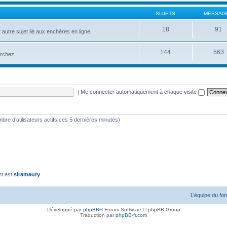
SUJETS
MESSAG
18
91
 autre sujet lié aux enchères en ligne.
144
563
erchez
|
Me connecter automatiquement à chaque visite
nombre d’utilisateurs actifs ces 5 dernières minutes)
nt est
siramaury
L’équipe du fo
Développé par
phpBB
® Forum Software © phpBB Group
Traduction par
phpBB-fr.com