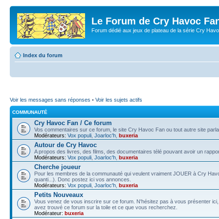
Le Forum de Cry Havoc Fa
Forum dédié aux jeux de plateau de la série Cry Hav
Index du forum
Voir les messages sans réponses
•
Voir les sujets actifs
COMMUNAUTÉ
Cry Havoc Fan / Ce forum
Vos commentaires sur ce forum, le site Cry Havoc Fan ou tout autre site parla
Modérateurs:
Vox populi
,
Joarloc'h
,
buxeria
Autour de Cry Havoc
A propos des livres, des films, des documentaires télé pouvant avoir un rappo
Modérateurs:
Vox populi
,
Joarloc'h
,
buxeria
Cherche joueur
Pour les membres de la communauté qui veulent vraiment JOUER à Cry Havoc (v
quanti...). Donc postez ici vos annonces.
Modérateurs:
Vox populi
,
Joarloc'h
,
buxeria
Petits Nouveaux
Vous venez de vous inscrire sur ce forum. N'hésitez pas à vous présenter ic
avez trouvé ce forum sur la toile et ce que vous recherchez.
Modérateur:
buxeria