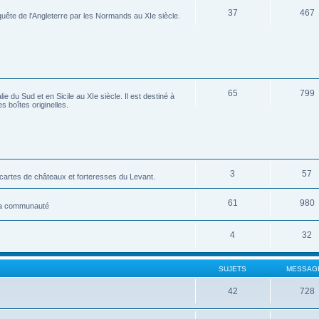
37
467
ête de l'Angleterre par les Normands au XIe siècle.
65
799
 du Sud et en Sicile au XIe siècle. Il est destiné à
s boîtes originelles.
3
57
tes de châteaux et forteresses du Levant.
61
980
 la communauté
4
32
SUJETS
MESSAG
42
728