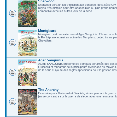
Sherwood
Sherwood sera un jeu d'initiation aux concepts de la série Cr
règles très simples pour être accessibles au plus grand nombr
compatible avec les autres jeux de la série.
Montgisard
Montgisard est une extension d'Ager Sanguinis. Elle retracer 
le Roi Lépreux et met en scéne les Templiers. Le jeu inclus pl
Chevaliers.
Ager Sanguinis
AGER SANGUINIS présente les combats acharnés des descend
Guiscard et fondateur de la principauté d'Antioche au Moyen
de la série et ajoute des règles spécifiques pour la gestion d
The Anarchy
Extension pour Guiscard et Diex Aïe, située pendant la guerre 
jeu se concentre sur la guerre de siège, avec une remise à niv