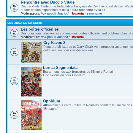
Rencontre avec Duccio Vitale
Duccio Vitale, l'auteur de l'adaptation française de Cry Havoc (et de bien d'au
autour de son expérience et de la future rencontre avec lui.
Modérateurs:
Vox populi
,
Joarloc'h
,
buxeria
,
reanonyme
LES JEUX DE LA SÉRIE
Les boîtes officielles
Des questions relatives au contenu des boîtes officiellement publiées chez
Modérateurs:
Vox populi
,
Joarloc'h
,
buxeria
Cry Havoc 2
Footsore Miniatures et Gary Chalk vont proposer au printemps
cette section pour vos discussions.
Lorica Segmentata
Escarmouches aux frontières de l'Empire Romain.
Une extension pour Oppidum
Oppidum
Affrontements entre Celtes et Romains pendant la Guerre des G
"Bretagne"