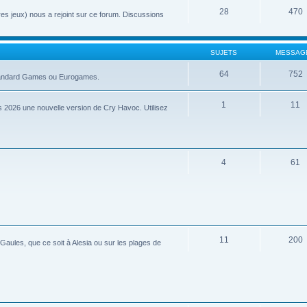
28
470
tres jeux) nous a rejoint sur ce forum. Discussions
SUJETS
MESSAG
64
752
 Standard Games ou Eurogames.
1
11
 2026 une nouvelle version de Cry Havoc. Utilisez
4
61
11
200
aules, que ce soit à Alesia ou sur les plages de