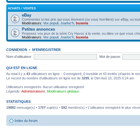
ACHATS / VENTES
eBay
Commentez ici les prix qui vous étonnent (ou vous horrifient) sur eBay, ou tout
Modérateurs:
Vox populi
,
Joarloc'h
,
buxeria
Petites annonces
Proposez vos jeux de la série Cry Havoc à la vente, ou dites ce que vous ch
Modérateurs:
Vox populi
,
Joarloc'h
,
buxeria
CONNEXION
•
M’ENREGISTRER
Nom d’utilisateur:
Mot de passe:
QUI EST EN LIGNE
Au total il y a
43
utilisateurs en ligne :: 0 enregistré, 0 invisible et 43 invités (d’après le 
Le record du nombre d’utilisateurs en ligne est de
3299
, le Dim Aoû 10, 2025 6:24 am
Utilisateurs enregistrés: Aucun utilisateur enregistré
Légende:
Administrateurs
,
Modérateurs globaux
STATISTIQUES
19882
message(s) •
1707
sujet(s) •
592
membre(s) • L’utilisateur enregistré le plus réce
Index du forum