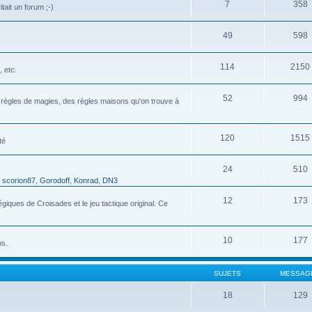
7
358
tait un forum ;-)
49
598
114
2150
 etc.
52
994
s règles de magies, des règles maisons qu'on trouve à
120
1515
té
24
510
,
scorion87
,
Gorodoff
,
Konrad
,
DN3
12
173
ques de Croisades et le jeu tactique original. Ce
10
177
ns.
SUJETS
MESSAG
18
129