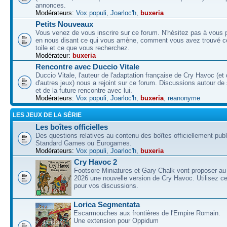
annonces.
Modérateurs:
Vox populi
,
Joarloc'h
,
buxeria
Petits Nouveaux
Vous venez de vous inscrire sur ce forum. N'hésitez pas à vous p
en nous disant ce qui vous amène, comment vous avez trouvé ce
toile et ce que vous recherchez.
Modérateur:
buxeria
Rencontre avec Duccio Vitale
Duccio Vitale, l'auteur de l'adaptation française de Cry Havoc (et
d'autres jeux) nous a rejoint sur ce forum. Discussions autour de
et de la future rencontre avec lui.
Modérateurs:
Vox populi
,
Joarloc'h
,
buxeria
,
reanonyme
LES JEUX DE LA SÉRIE
Les boîtes officielles
Des questions relatives au contenu des boîtes officiellement pub
Standard Games ou Eurogames.
Modérateurs:
Vox populi
,
Joarloc'h
,
buxeria
Cry Havoc 2
Footsore Miniatures et Gary Chalk vont proposer au
2026 une nouvelle version de Cry Havoc. Utilisez ce
pour vos discussions.
Lorica Segmentata
Escarmouches aux frontières de l'Empire Romain.
Une extension pour Oppidum