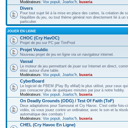
Modérateurs:
Vox populi
,
Joarloc'h
,
buxeria
Divers
Pour tout sujet lié à la mise en place des cartes, la création de s
l'équilibre du jeu, ou tout thème général non directement lié à un 
particulier.
JOUER EN LIGNE
CHOC (Cry HavOC)
Projet de jeu sur PC par TimProd
Projet Vouldic
Nouveau projet de jeu en ligne via un navigateur internet.
Vassal
Le moteur de jeu permettant de jouer sur Internet en direct, com
étiez autour d'une table.
Modérateurs:
Vox populi
,
Joarloc'h
,
buxeria
CyberBoard
Le logiciel de PBEM (Play By eMail) le plus utilisé, pour ceux qu
pas consacrer plus de quelques minutes par jour à notre hobby.
Modérateurs:
Vox populi
,
Joarloc'h
,
buxeria
On Deadly Grounds (ODG) / Test Of Faith (ToF)
Deux adaptations pour Samourai et Cry Havoc. C'est cette fois-ci
vidéo, où vous jouez contre un ordinateur, avec le son et la résol
automatique des combats !
Modérateurs:
Vox populi
,
Joarloc'h
,
buxeria
CHEL (Cry Havoc En Ligne)