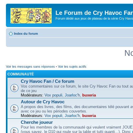
Le Forum de Cry Havoc Fa
Forum dédié aux jeux de plateau de la série Cry Hav
Index du forum
No
Voir les messages sans réponses
•
Voir les sujets actifs
COMMUNAUTÉ
Cry Havoc Fan / Ce forum
Vos commentaires sur ce forum, le site Cry Havoc Fan ou tout aut
de ce jeu
Modérateurs:
Vox populi
,
Joarloc'h
,
buxeria
Autour de Cry Havoc
A propos des livres, des films, des documentaires télé pouvant av
avec ce jeu ou les périodes couvertes.
Modérateurs:
Vox populi
,
Joarloc'h
,
buxeria
Cherche joueur
Pour les membres de la communauté qui veulent vraiment JOU
(vous savez, le D10 qui roule sur la table et tutti quanti...). Donc