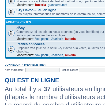
Nouveau concept dérivé de Test of Faith et conçu par Grandstro
Modérateurs:
buxeria
,
grandstroumpf
Cry Havoc - Jeu en ligne
Des projets informatiques de membres de la communauté, co
ACHATS / VENTES
eBay
Commentez ici les prix qui vous étonnent (ou vous horrifient) sur
autre sujet lié aux enchères en ligne.
Modérateurs:
Vox populi
,
Joarloc'h
,
buxeria
Petites annonces
Proposez vos jeux de la série Cry Havoc à la vente, ou dites ce
cherchez
Modérateurs:
Vox populi
,
Joarloc'h
,
buxeria
CONNEXION
•
M’ENREGISTRER
Nom d’utilisateur:
Mot de passe:
QUI EST EN LIGNE
Au total il y a
37
utilisateurs en lign
(d’après le nombre d’utilisateurs ac