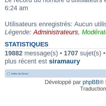
Le record du nombre d’utilisateurs 
6:24 am
Utilisateurs enregistrés: Aucun util
Légende:
Administrateurs
,
Modérat
STATISTIQUES
19882
message(s) •
1707
sujet(s) 
plus récent est
siramaury
Index du forum
Développé par
phpBB
® 
Traductio