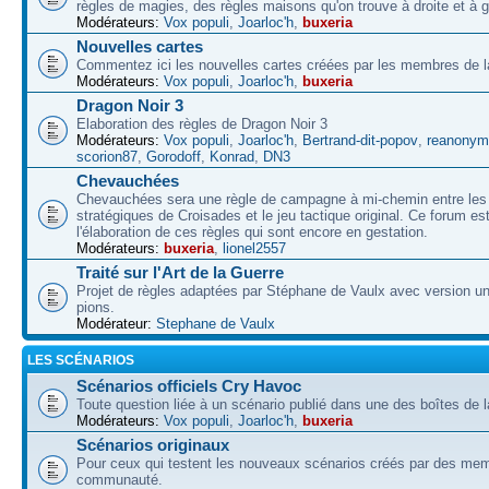
règles de magies, des règles maisons qu'on trouve à droite et à 
Modérateurs:
Vox populi
,
Joarloc'h
,
buxeria
Nouvelles cartes
Commentez ici les nouvelles cartes créées par les membres de
Modérateurs:
Vox populi
,
Joarloc'h
,
buxeria
Dragon Noir 3
Elaboration des règles de Dragon Noir 3
Modérateurs:
Vox populi
,
Joarloc'h
,
Bertrand-dit-popov
,
reanonym
scorion87
,
Gorodoff
,
Konrad
,
DN3
Chevauchées
Chevauchées sera une règle de campagne à mi-chemin entre les 
stratégiques de Croisades et le jeu tactique original. Ce forum es
l'élaboration de ces règles qui sont encore en gestation.
Modérateurs:
buxeria
,
lionel2557
Traité sur l'Art de la Guerre
Projet de règles adaptées par Stéphane de Vaulx avec version un
pions.
Modérateur:
Stephane de Vaulx
LES SCÉNARIOS
Scénarios officiels Cry Havoc
Toute question liée à un scénario publié dans une des boîtes de l
Modérateurs:
Vox populi
,
Joarloc'h
,
buxeria
Scénarios originaux
Pour ceux qui testent les nouveaux scénarios créés par des mem
communauté.