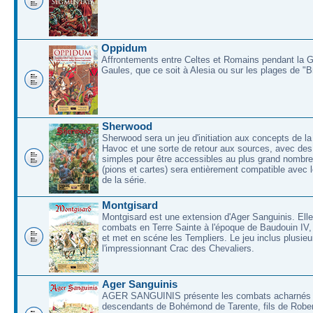
Oppidum
Affrontements entre Celtes et Romains pendant la 
Gaules, que ce soit à Alesia ou sur les plages de "
Sherwood
Sherwood sera un jeu d'initiation aux concepts de la
Havoc et une sorte de retour aux sources, avec des 
simples pour être accessibles au plus grand nombre
(pions et cartes) sera entièrement compatible avec l
de la série.
Montgisard
Montgisard est une extension d'Ager Sanguinis. Elle 
combats en Terre Sainte à l'époque de Baudouin IV,
et met en scéne les Templiers. Le jeu inclus plusieu
l'impressionnant Crac des Chevaliers.
Ager Sanguinis
AGER SANGUINIS présente les combats acharnés
descendants de Bohémond de Tarente, fils de Rober