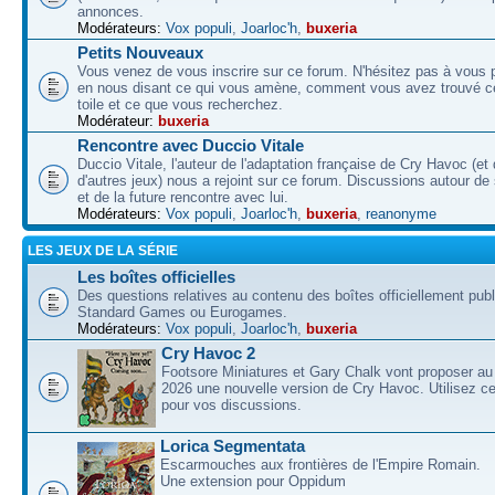
annonces.
Modérateurs:
Vox populi
,
Joarloc'h
,
buxeria
Petits Nouveaux
Vous venez de vous inscrire sur ce forum. N'hésitez pas à vous p
en nous disant ce qui vous amène, comment vous avez trouvé ce
toile et ce que vous recherchez.
Modérateur:
buxeria
Rencontre avec Duccio Vitale
Duccio Vitale, l'auteur de l'adaptation française de Cry Havoc (et
d'autres jeux) nous a rejoint sur ce forum. Discussions autour de
et de la future rencontre avec lui.
Modérateurs:
Vox populi
,
Joarloc'h
,
buxeria
,
reanonyme
LES JEUX DE LA SÉRIE
Les boîtes officielles
Des questions relatives au contenu des boîtes officiellement pub
Standard Games ou Eurogames.
Modérateurs:
Vox populi
,
Joarloc'h
,
buxeria
Cry Havoc 2
Footsore Miniatures et Gary Chalk vont proposer au
2026 une nouvelle version de Cry Havoc. Utilisez ce
pour vos discussions.
Lorica Segmentata
Escarmouches aux frontières de l'Empire Romain.
Une extension pour Oppidum