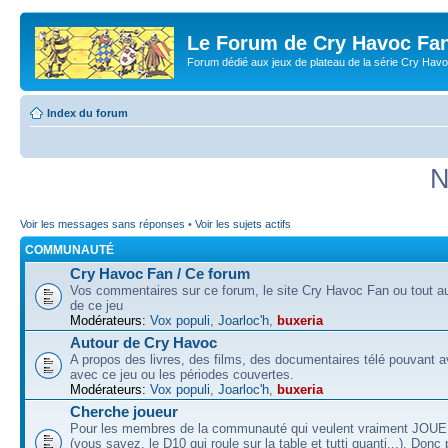
Le Forum de Cry Havoc Fa
Forum dédié aux jeux de plateau de la série Cry Hav
Index du forum
N
Voir les messages sans réponses
•
Voir les sujets actifs
COMMUNAUTÉ
Cry Havoc Fan / Ce forum
Vos commentaires sur ce forum, le site Cry Havoc Fan ou tout aut
de ce jeu
Modérateurs:
Vox populi
,
Joarloc'h
,
buxeria
Autour de Cry Havoc
A propos des livres, des films, des documentaires télé pouvant av
avec ce jeu ou les périodes couvertes.
Modérateurs:
Vox populi
,
Joarloc'h
,
buxeria
Cherche joueur
Pour les membres de la communauté qui veulent vraiment JOU
(vous savez, le D10 qui roule sur la table et tutti quanti...). Donc