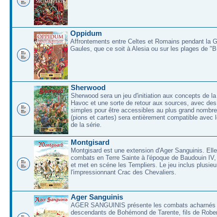
Oppidum
Affrontements entre Celtes et Romains pendant la 
Gaules, que ce soit à Alesia ou sur les plages de "
Sherwood
Sherwood sera un jeu d'initiation aux concepts de la
Havoc et une sorte de retour aux sources, avec des 
simples pour être accessibles au plus grand nombre
(pions et cartes) sera entièrement compatible avec l
de la série.
Montgisard
Montgisard est une extension d'Ager Sanguinis. Elle 
combats en Terre Sainte à l'époque de Baudouin IV,
et met en scéne les Templiers. Le jeu inclus plusieu
l'impressionnant Crac des Chevaliers.
Ager Sanguinis
AGER SANGUINIS présente les combats acharnés
descendants de Bohémond de Tarente, fils de Rober