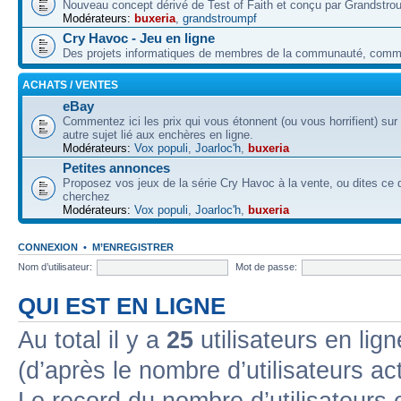
Nouveau concept dérivé de Test of Faith et conçu par Grandstro
Modérateurs:
buxeria
,
grandstroumpf
Cry Havoc - Jeu en ligne
Des projets informatiques de membres de la communauté, co
ACHATS / VENTES
eBay
Commentez ici les prix qui vous étonnent (ou vous horrifient) sur
autre sujet lié aux enchères en ligne.
Modérateurs:
Vox populi
,
Joarloc'h
,
buxeria
Petites annonces
Proposez vos jeux de la série Cry Havoc à la vente, ou dites ce
cherchez
Modérateurs:
Vox populi
,
Joarloc'h
,
buxeria
CONNEXION
•
M’ENREGISTRER
Nom d’utilisateur:
Mot de passe:
QUI EST EN LIGNE
Au total il y a
25
utilisateurs en lign
(d’après le nombre d’utilisateurs ac