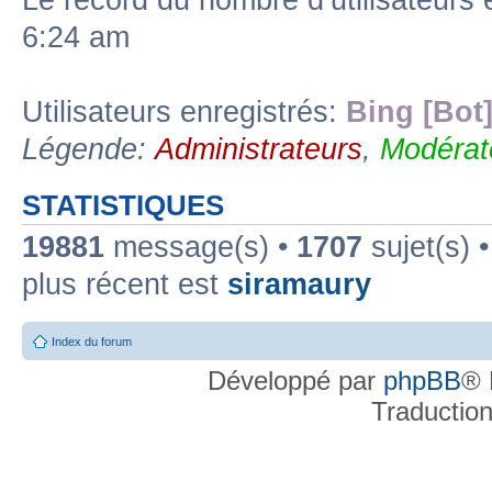
Le record du nombre d’utilisateurs 
6:24 am
Utilisateurs enregistrés:
Bing [Bot
Légende:
Administrateurs
,
Modérat
STATISTIQUES
19881
message(s) •
1707
sujet(s) 
plus récent est
siramaury
Index du forum
Développé par
phpBB
® 
Traductio