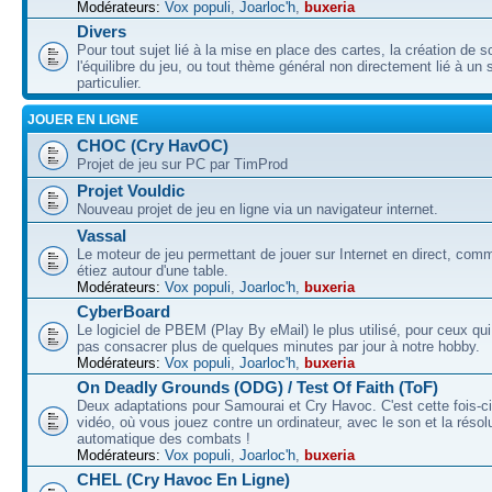
Modérateurs:
Vox populi
,
Joarloc'h
,
buxeria
Divers
Pour tout sujet lié à la mise en place des cartes, la création de s
l'équilibre du jeu, ou tout thème général non directement lié à un 
particulier.
JOUER EN LIGNE
CHOC (Cry HavOC)
Projet de jeu sur PC par TimProd
Projet Vouldic
Nouveau projet de jeu en ligne via un navigateur internet.
Vassal
Le moteur de jeu permettant de jouer sur Internet en direct, com
étiez autour d'une table.
Modérateurs:
Vox populi
,
Joarloc'h
,
buxeria
CyberBoard
Le logiciel de PBEM (Play By eMail) le plus utilisé, pour ceux qu
pas consacrer plus de quelques minutes par jour à notre hobby.
Modérateurs:
Vox populi
,
Joarloc'h
,
buxeria
On Deadly Grounds (ODG) / Test Of Faith (ToF)
Deux adaptations pour Samourai et Cry Havoc. C'est cette fois-ci
vidéo, où vous jouez contre un ordinateur, avec le son et la résol
automatique des combats !
Modérateurs:
Vox populi
,
Joarloc'h
,
buxeria
CHEL (Cry Havoc En Ligne)