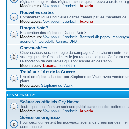
règles de magies, des règles maisons qu'on trouve à droite et à 
Modérateurs:
Vox populi
,
Joarloc'h
,
buxeria
Nouvelles cartes
Commentez ici les nouvelles cartes créées par les membres de
Modérateurs:
Vox populi
,
Joarloc'h
,
buxeria
Dragon Noir 3
Elaboration des règles de Dragon Noir 3
Modérateurs:
Vox populi
,
Joarloc'h
,
Bertrand-dit-popov
,
reanonym
scorion87
,
Gorodoff
,
Konrad
,
DN3
Chevauchées
Chevauchées sera une règle de campagne à mi-chemin entre les 
stratégiques de Croisades et le jeu tactique original. Ce forum es
l'élaboration de ces règles qui sont encore en gestation.
Modérateurs:
buxeria
,
lionel2557
Traité sur l'Art de la Guerre
Projet de règles adaptées par Stéphane de Vaulx avec version un
pions.
Modérateur:
Stephane de Vaulx
LES SCÉNARIOS
Scénarios officiels Cry Havoc
Toute question liée à un scénario publié dans une des boîtes de l
Modérateurs:
Vox populi
,
Joarloc'h
,
buxeria
Scénarios originaux
Pour ceux qui testent les nouveaux scénarios créés par des mem
communauté.