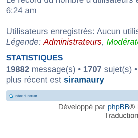
Le record du nombre d’utilisateurs 
6:24 am
Utilisateurs enregistrés: Aucun util
Légende:
Administrateurs
,
Modérat
STATISTIQUES
19882
message(s) •
1707
sujet(s) 
plus récent est
siramaury
Index du forum
Développé par
phpBB
® 
Traductio