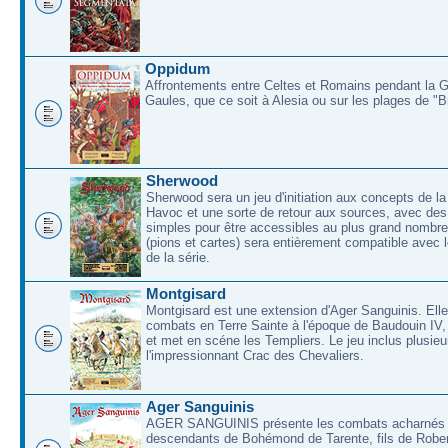
Oppidum
Affrontements entre Celtes et Romains pendant la 
Gaules, que ce soit à Alesia ou sur les plages de "
Sherwood
Sherwood sera un jeu d'initiation aux concepts de la
Havoc et une sorte de retour aux sources, avec des 
simples pour être accessibles au plus grand nombre
(pions et cartes) sera entièrement compatible avec l
de la série.
Montgisard
Montgisard est une extension d'Ager Sanguinis. Elle 
combats en Terre Sainte à l'époque de Baudouin IV,
et met en scéne les Templiers. Le jeu inclus plusieu
l'impressionnant Crac des Chevaliers.
Ager Sanguinis
AGER SANGUINIS présente les combats acharnés
descendants de Bohémond de Tarente, fils de Rober