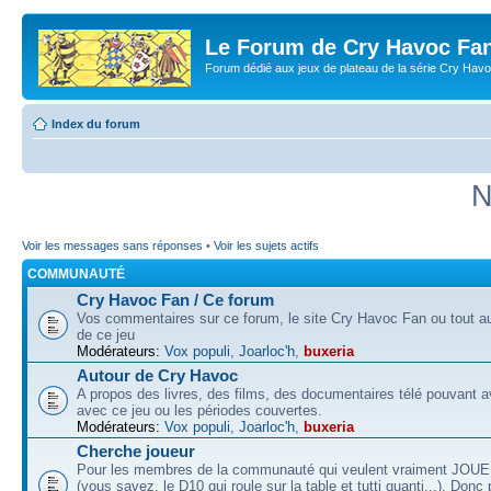
Le Forum de Cry Havoc Fa
Forum dédié aux jeux de plateau de la série Cry Hav
Index du forum
N
Voir les messages sans réponses
•
Voir les sujets actifs
COMMUNAUTÉ
Cry Havoc Fan / Ce forum
Vos commentaires sur ce forum, le site Cry Havoc Fan ou tout aut
de ce jeu
Modérateurs:
Vox populi
,
Joarloc'h
,
buxeria
Autour de Cry Havoc
A propos des livres, des films, des documentaires télé pouvant av
avec ce jeu ou les périodes couvertes.
Modérateurs:
Vox populi
,
Joarloc'h
,
buxeria
Cherche joueur
Pour les membres de la communauté qui veulent vraiment JOU
(vous savez, le D10 qui roule sur la table et tutti quanti...). Donc