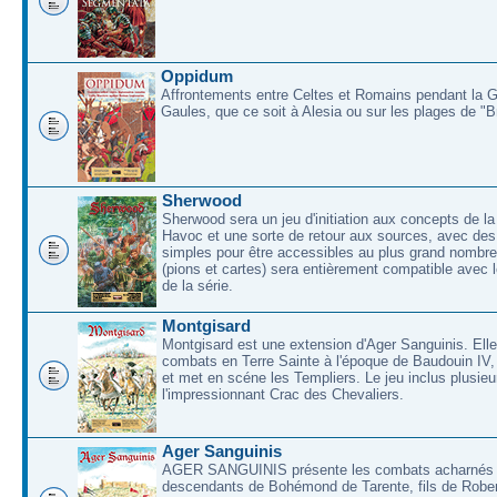
Oppidum
Affrontements entre Celtes et Romains pendant la 
Gaules, que ce soit à Alesia ou sur les plages de "
Sherwood
Sherwood sera un jeu d'initiation aux concepts de la
Havoc et une sorte de retour aux sources, avec des 
simples pour être accessibles au plus grand nombre
(pions et cartes) sera entièrement compatible avec l
de la série.
Montgisard
Montgisard est une extension d'Ager Sanguinis. Elle 
combats en Terre Sainte à l'époque de Baudouin IV,
et met en scéne les Templiers. Le jeu inclus plusieu
l'impressionnant Crac des Chevaliers.
Ager Sanguinis
AGER SANGUINIS présente les combats acharnés
descendants de Bohémond de Tarente, fils de Rober