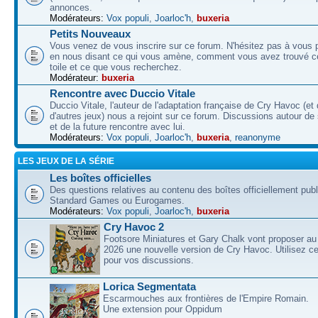
annonces.
Modérateurs:
Vox populi
,
Joarloc'h
,
buxeria
Petits Nouveaux
Vous venez de vous inscrire sur ce forum. N'hésitez pas à vous p
en nous disant ce qui vous amène, comment vous avez trouvé ce
toile et ce que vous recherchez.
Modérateur:
buxeria
Rencontre avec Duccio Vitale
Duccio Vitale, l'auteur de l'adaptation française de Cry Havoc (et
d'autres jeux) nous a rejoint sur ce forum. Discussions autour de
et de la future rencontre avec lui.
Modérateurs:
Vox populi
,
Joarloc'h
,
buxeria
,
reanonyme
LES JEUX DE LA SÉRIE
Les boîtes officielles
Des questions relatives au contenu des boîtes officiellement pub
Standard Games ou Eurogames.
Modérateurs:
Vox populi
,
Joarloc'h
,
buxeria
Cry Havoc 2
Footsore Miniatures et Gary Chalk vont proposer au
2026 une nouvelle version de Cry Havoc. Utilisez ce
pour vos discussions.
Lorica Segmentata
Escarmouches aux frontières de l'Empire Romain.
Une extension pour Oppidum