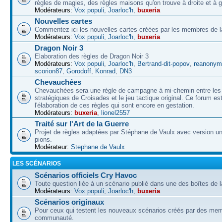
règles de magies, des règles maisons qu'on trouve à droite et à 
Modérateurs:
Vox populi
,
Joarloc'h
,
buxeria
Nouvelles cartes
Commentez ici les nouvelles cartes créées par les membres de
Modérateurs:
Vox populi
,
Joarloc'h
,
buxeria
Dragon Noir 3
Elaboration des règles de Dragon Noir 3
Modérateurs:
Vox populi
,
Joarloc'h
,
Bertrand-dit-popov
,
reanonym
scorion87
,
Gorodoff
,
Konrad
,
DN3
Chevauchées
Chevauchées sera une règle de campagne à mi-chemin entre les 
stratégiques de Croisades et le jeu tactique original. Ce forum es
l'élaboration de ces règles qui sont encore en gestation.
Modérateurs:
buxeria
,
lionel2557
Traité sur l'Art de la Guerre
Projet de règles adaptées par Stéphane de Vaulx avec version un
pions.
Modérateur:
Stephane de Vaulx
LES SCÉNARIOS
Scénarios officiels Cry Havoc
Toute question liée à un scénario publié dans une des boîtes de l
Modérateurs:
Vox populi
,
Joarloc'h
,
buxeria
Scénarios originaux
Pour ceux qui testent les nouveaux scénarios créés par des mem
communauté.