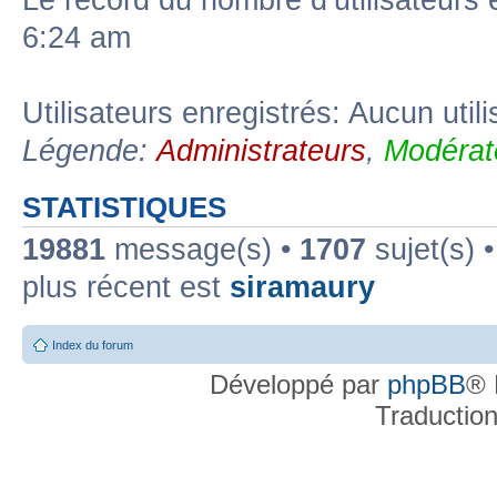
Le record du nombre d’utilisateurs 
6:24 am
Utilisateurs enregistrés: Aucun util
Légende:
Administrateurs
,
Modérat
STATISTIQUES
19881
message(s) •
1707
sujet(s) 
plus récent est
siramaury
Index du forum
Développé par
phpBB
® 
Traductio