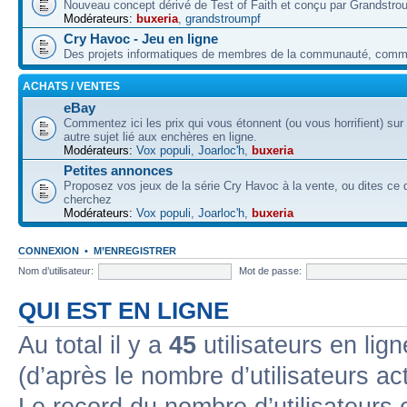
Nouveau concept dérivé de Test of Faith et conçu par Grandstro
Modérateurs:
buxeria
,
grandstroumpf
Cry Havoc - Jeu en ligne
Des projets informatiques de membres de la communauté, co
ACHATS / VENTES
eBay
Commentez ici les prix qui vous étonnent (ou vous horrifient) sur
autre sujet lié aux enchères en ligne.
Modérateurs:
Vox populi
,
Joarloc'h
,
buxeria
Petites annonces
Proposez vos jeux de la série Cry Havoc à la vente, ou dites ce
cherchez
Modérateurs:
Vox populi
,
Joarloc'h
,
buxeria
CONNEXION
•
M’ENREGISTRER
Nom d’utilisateur:
Mot de passe:
QUI EST EN LIGNE
Au total il y a
45
utilisateurs en lign
(d’après le nombre d’utilisateurs ac