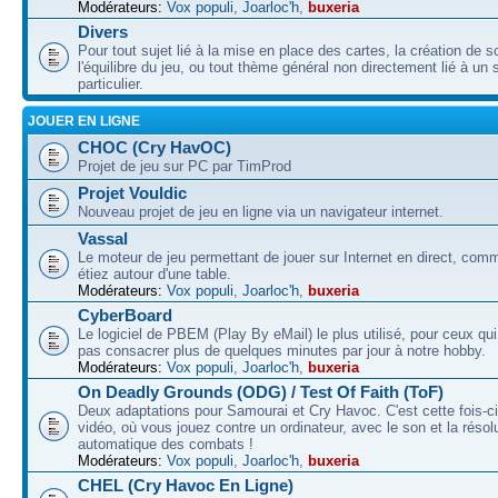
Modérateurs:
Vox populi
,
Joarloc'h
,
buxeria
Divers
Pour tout sujet lié à la mise en place des cartes, la création de s
l'équilibre du jeu, ou tout thème général non directement lié à un 
particulier.
JOUER EN LIGNE
CHOC (Cry HavOC)
Projet de jeu sur PC par TimProd
Projet Vouldic
Nouveau projet de jeu en ligne via un navigateur internet.
Vassal
Le moteur de jeu permettant de jouer sur Internet en direct, com
étiez autour d'une table.
Modérateurs:
Vox populi
,
Joarloc'h
,
buxeria
CyberBoard
Le logiciel de PBEM (Play By eMail) le plus utilisé, pour ceux qu
pas consacrer plus de quelques minutes par jour à notre hobby.
Modérateurs:
Vox populi
,
Joarloc'h
,
buxeria
On Deadly Grounds (ODG) / Test Of Faith (ToF)
Deux adaptations pour Samourai et Cry Havoc. C'est cette fois-ci
vidéo, où vous jouez contre un ordinateur, avec le son et la résol
automatique des combats !
Modérateurs:
Vox populi
,
Joarloc'h
,
buxeria
CHEL (Cry Havoc En Ligne)