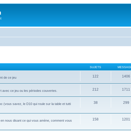
n
oc
SUJETS
MESSAG
122
1406
nt de ce jeu
212
1711
rt avec ce jeu ou les périodes couvertes.
38
299
ous savez, le D10 qui roule sur la table et tutti
158
1201
i, en nous disant ce qui vous amène, comment vous