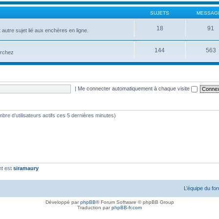
SUJETS
MESSAG
18
91
 autre sujet lié aux enchères en ligne.
144
563
erchez
|
Me connecter automatiquement à chaque visite
nombre d’utilisateurs actifs ces 5 dernières minutes)
nt est
siramaury
L’équipe du fo
Développé par
phpBB
® Forum Software © phpBB Group
Traduction par
phpBB-fr.com