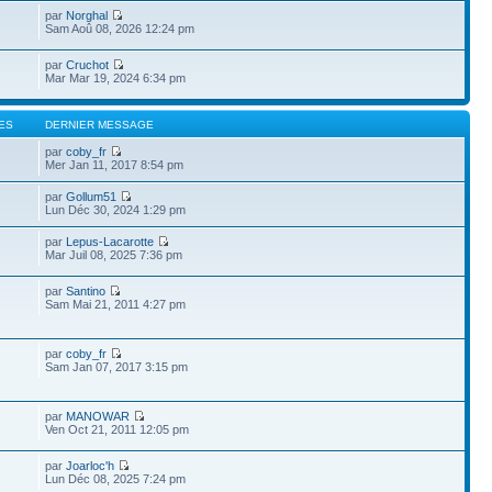
par
Norghal
Sam Aoû 08, 2026 12:24 pm
par
Cruchot
Mar Mar 19, 2024 6:34 pm
ES
DERNIER MESSAGE
par
coby_fr
Mer Jan 11, 2017 8:54 pm
par
Gollum51
Lun Déc 30, 2024 1:29 pm
par
Lepus-Lacarotte
Mar Juil 08, 2025 7:36 pm
par
Santino
Sam Mai 21, 2011 4:27 pm
par
coby_fr
Sam Jan 07, 2017 3:15 pm
par
MANOWAR
Ven Oct 21, 2011 12:05 pm
par
Joarloc'h
Lun Déc 08, 2025 7:24 pm