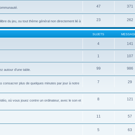
47
371
 communauté.
23
262
uilibre du jeu, ou tout thème général non directement lié à
SUJETS
MESSAG
4
141
1
107
99
986
ez autour d'une table.
7
29
pas consacrer plus de quelques minutes par jour à notre
8
121
idéo, où vous jouez contre un ordinateur, avec le son et
11
57
5
63