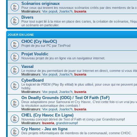
Scénarios originaux
Pour ceux qui testent les nouveaux scénarios créés par des membres de la
Modérateurs:
Vox populi
,
Joarloc'h
,
buxeria
Divers
Pour tout sujet lié à la mise en place des cartes, la création de scénarios, l'éq
un scénario en particulier.
JOUER EN LIGNE
CHOC (Cry HavOC)
Projet de jeu sur PC par TimProd
Projet Vouldic
Nouveau projet de jeu en ligne via un navigateur internet.
Vassal
Le moteur de jeu permettant de jouer sur Internet en direct, comme si vous éti
Modérateurs:
Vox populi
,
Joarloc'h
,
buxeria
CyberBoard
Le logiciel de PBEM (Play By eMail) le plus utilisé, pour ceux qui ne peuvent 
hobby.
Modérateurs:
Vox populi
,
Joarloc'h
,
buxeria
On Deadly Grounds (ODG) / Test Of Faith (ToF)
Deux adaptations pour Samourai et Cry Havoc. C'est cette fois-ci un vrai jeu v
la résolution automatique des combats !
Modérateurs:
Vox populi
,
Joarloc'h
,
buxeria
CHEL (Cry Havoc En Ligne)
Nouveau concept dérivé de Test of Faith et conçu par Grandstroumpf
Modérateurs:
buxeria
,
grandstroumpf
Cry Havoc - Jeu en ligne
Des projets informatiques de membres de la communauté, comme CHOC.