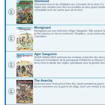
Sherwood
Sherwood sera un jeu d'initiation aux concepts de la série Cr
règles très simples pour être accessibles au plus grand nombr
compatible avec les autres jeux de la série.
Montgisard
Montgisard est une extension d'Ager Sanguinis. Elle retracer 
le Roi Lépreux et met en scéne les Templiers. Le jeu inclus pl
Chevaliers.
Ager Sanguinis
AGER SANGUINIS présente les combats acharnés des descend
Guiscard et fondateur de la principauté d'Antioche au Moyen
de la série et ajoute des règles spécifiques pour la gestion d
The Anarchy
Extension pour Guiscard et Diex Aïe, située pendant la guerre 
jeu se concentre sur la guerre de siège, avec une remise à niv