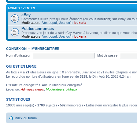
ACHATS / VENTES
eBay
Commentez ici les prix qui vous étonnent (ou vous horrifient) sur eBay, ou tout
Modérateurs:
Vox populi
,
Joarloc'h
,
buxeria
Petites annonces
Proposez vos jeux de la série Cry Havoc à la vente, ou dites ce que vous ch
Modérateurs:
Vox populi
,
Joarloc'h
,
buxeria
CONNEXION
•
M’ENREGISTRER
Nom d’utilisateur:
Mot de passe:
QUI EST EN LIGNE
Au total il y a
21
utilisateurs en ligne :: 0 enregistré, 0 invisible et 21 invités (d’après le 
Le record du nombre d’utilisateurs en ligne est de
3299
, le Dim Aoû 10, 2025 6:24 am
Utilisateurs enregistrés: Aucun utilisateur enregistré
Légende:
Administrateurs
,
Modérateurs globaux
STATISTIQUES
19883
message(s) •
1708
sujet(s) •
592
membre(s) • L’utilisateur enregistré le plus réce
Index du forum