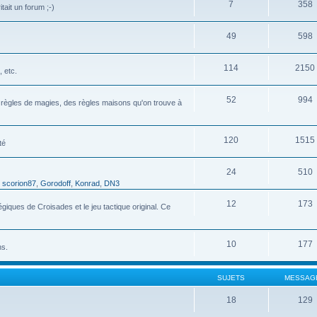
7
358
tait un forum ;-)
49
598
114
2150
 etc.
52
994
s règles de magies, des règles maisons qu'on trouve à
120
1515
té
24
510
,
scorion87
,
Gorodoff
,
Konrad
,
DN3
12
173
ques de Croisades et le jeu tactique original. Ce
10
177
ns.
SUJETS
MESSAG
18
129