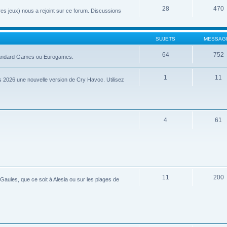
28
470
tres jeux) nous a rejoint sur ce forum. Discussions
SUJETS
MESSAG
64
752
 Standard Games ou Eurogames.
1
11
 2026 une nouvelle version de Cry Havoc. Utilisez
4
61
11
200
aules, que ce soit à Alesia ou sur les plages de