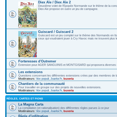
Diex Aïe / Diex Aïe 2
Deuxième volet de l'Epopée Normande sur le thème de la conqu
Diex Aïe propose en outre un jeu de campagne.
Guiscard / Guiscard 2
Guiscard est un jeu complet sur le thème des Normands en Italie
ceux qui voudraient jouer à Cry Havoc mais ne trouvent plus le
Forteresses d'Outremer
Extension pour AGER SANGUINIS et MONTGISARD qui proposera diverses car
Les extensions
Questions concernant les différentes extensions crées par des membres de
Modérateurs:
Vox populi
,
Joarloc'h
,
buxeria
Chantiers de la communauté
Pour travailler en groupe sur des projets de nouvelles extensions.
Modérateurs:
Vox populi
,
Joarloc'h
,
buxeria
RÈGLES, CARTES ET PIONS
La Magna Carta
La compilation (et rationalisation) des différentes règles parues à ce jour
Modérateurs:
Vox populi
,
Joarloc'h
,
buxeria
Règle d'infiltration