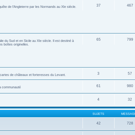
37
467
ête de l'Angleterre par les Normands au XIe siècle.
65
799
 du Sud et en Sicile au XIe siècle. Il est destiné à
s boîtes originelles.
3
57
tes de châteaux et forteresses du Levant.
61
980
 la communauté
4
32
SUJETS
MESSAG
42
728