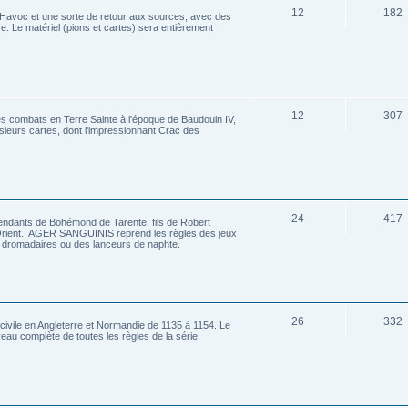
12
182
y Havoc et une sorte de retour aux sources, avec des
e. Le matériel (pions et cartes) sera entièrement
12
307
les combats en Terre Sainte à l'époque de Baudouin IV,
usieurs cartes, dont l'impressionnant Crac des
24
417
ants de Bohémond de Tarente, fils de Robert
 Orient. AGER SANGUINIS reprend les règles des jeux
es dromadaires ou des lanceurs de naphte.
26
332
civile en Angleterre et Normandie de 1135 à 1154. Le
eau complète de toutes les règles de la série.