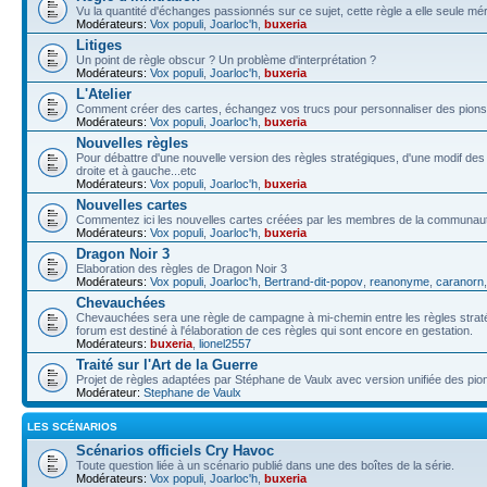
Vu la quantité d'échanges passionnés sur ce sujet, cette règle a elle seule méri
Modérateurs:
Vox populi
,
Joarloc'h
,
buxeria
Litiges
Un point de règle obscur ? Un problème d'interprétation ?
Modérateurs:
Vox populi
,
Joarloc'h
,
buxeria
L'Atelier
Comment créer des cartes, échangez vos trucs pour personnaliser des pions,
Modérateurs:
Vox populi
,
Joarloc'h
,
buxeria
Nouvelles règles
Pour débattre d'une nouvelle version des règles stratégiques, d'une modif de
droite et à gauche...etc
Modérateurs:
Vox populi
,
Joarloc'h
,
buxeria
Nouvelles cartes
Commentez ici les nouvelles cartes créées par les membres de la communau
Modérateurs:
Vox populi
,
Joarloc'h
,
buxeria
Dragon Noir 3
Elaboration des règles de Dragon Noir 3
Modérateurs:
Vox populi
,
Joarloc'h
,
Bertrand-dit-popov
,
reanonyme
,
caranorn
Chevauchées
Chevauchées sera une règle de campagne à mi-chemin entre les règles stratégi
forum est destiné à l'élaboration de ces règles qui sont encore en gestation.
Modérateurs:
buxeria
,
lionel2557
Traité sur l'Art de la Guerre
Projet de règles adaptées par Stéphane de Vaulx avec version unifiée des pio
Modérateur:
Stephane de Vaulx
LES SCÉNARIOS
Scénarios officiels Cry Havoc
Toute question liée à un scénario publié dans une des boîtes de la série.
Modérateurs:
Vox populi
,
Joarloc'h
,
buxeria