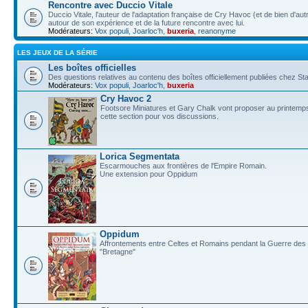
Rencontre avec Duccio Vitale
Duccio Vitale, l'auteur de l'adaptation française de Cry Havoc (et de bien d'au
autour de son expérience et de la future rencontre avec lui.
Modérateurs:
Vox populi
,
Joarloc'h
,
buxeria
,
reanonyme
LES JEUX DE LA SÉRIE
Les boîtes officielles
Des questions relatives au contenu des boîtes officiellement publiées chez
Modérateurs:
Vox populi
,
Joarloc'h
,
buxeria
Cry Havoc 2
Footsore Miniatures et Gary Chalk vont proposer au printemps
cette section pour vos discussions.
Lorica Segmentata
Escarmouches aux frontières de l'Empire Romain.
Une extension pour Oppidum
Oppidum
Affrontements entre Celtes et Romains pendant la Guerre des G
"Bretagne"