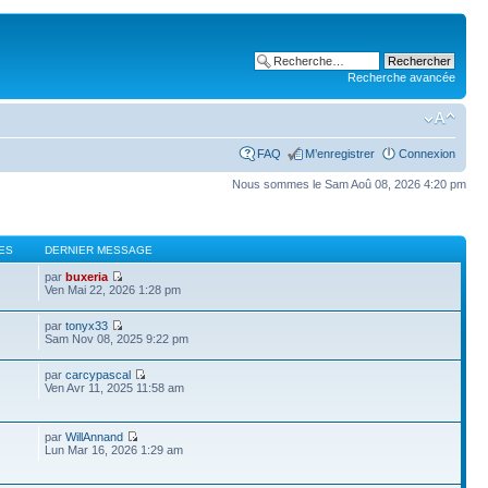
Recherche avancée
FAQ
M’enregistrer
Connexion
Nous sommes le Sam Aoû 08, 2026 4:20 pm
ES
DERNIER MESSAGE
par
buxeria
Ven Mai 22, 2026 1:28 pm
par
tonyx33
Sam Nov 08, 2025 9:22 pm
par
carcypascal
Ven Avr 11, 2025 11:58 am
par
WillAnnand
Lun Mar 16, 2026 1:29 am