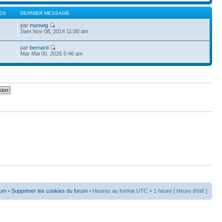
ES
DERNIER MESSAGE
par
meowig
Sam Nov 08, 2014 11:00 am
par
bernard
Mar Mai 05, 2026 5:46 am
rum
•
Supprimer les cookies du forum
• Heures au format UTC + 1 heure [ Heure d’été ]