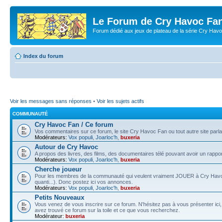
Le Forum de Cry Havoc Fa
Forum dédié aux jeux de plateau de la série Cry Hav
Index du forum
Voir les messages sans réponses
•
Voir les sujets actifs
COMMUNAUTÉ
Cry Havoc Fan / Ce forum
Vos commentaires sur ce forum, le site Cry Havoc Fan ou tout autre site parla
Modérateurs:
Vox populi
,
Joarloc'h
,
buxeria
Autour de Cry Havoc
A propos des livres, des films, des documentaires télé pouvant avoir un rappo
Modérateurs:
Vox populi
,
Joarloc'h
,
buxeria
Cherche joueur
Pour les membres de la communauté qui veulent vraiment JOUER à Cry Havoc (v
quanti...). Donc postez ici vos annonces.
Modérateurs:
Vox populi
,
Joarloc'h
,
buxeria
Petits Nouveaux
Vous venez de vous inscrire sur ce forum. N'hésitez pas à vous présenter ic
avez trouvé ce forum sur la toile et ce que vous recherchez.
Modérateur:
buxeria