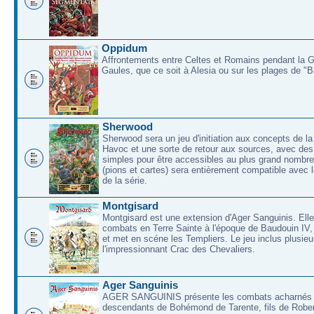
Oppidum
Affrontements entre Celtes et Romains pendant la 
Gaules, que ce soit à Alesia ou sur les plages de "
Sherwood
Sherwood sera un jeu d'initiation aux concepts de la
Havoc et une sorte de retour aux sources, avec des 
simples pour être accessibles au plus grand nombre
(pions et cartes) sera entièrement compatible avec l
de la série.
Montgisard
Montgisard est une extension d'Ager Sanguinis. Elle 
combats en Terre Sainte à l'époque de Baudouin IV,
et met en scéne les Templiers. Le jeu inclus plusieu
l'impressionnant Crac des Chevaliers.
Ager Sanguinis
AGER SANGUINIS présente les combats acharnés
descendants de Bohémond de Tarente, fils de Rober