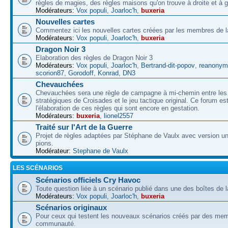
règles de magies, des règles maisons qu'on trouve à droite et à 
Modérateurs:
Vox populi
,
Joarloc'h
,
buxeria
Nouvelles cartes
Commentez ici les nouvelles cartes créées par les membres de
Modérateurs:
Vox populi
,
Joarloc'h
,
buxeria
Dragon Noir 3
Elaboration des règles de Dragon Noir 3
Modérateurs:
Vox populi
,
Joarloc'h
,
Bertrand-dit-popov
,
reanonym
scorion87
,
Gorodoff
,
Konrad
,
DN3
Chevauchées
Chevauchées sera une règle de campagne à mi-chemin entre les 
stratégiques de Croisades et le jeu tactique original. Ce forum es
l'élaboration de ces règles qui sont encore en gestation.
Modérateurs:
buxeria
,
lionel2557
Traité sur l'Art de la Guerre
Projet de règles adaptées par Stéphane de Vaulx avec version un
pions.
Modérateur:
Stephane de Vaulx
LES SCÉNARIOS
Scénarios officiels Cry Havoc
Toute question liée à un scénario publié dans une des boîtes de l
Modérateurs:
Vox populi
,
Joarloc'h
,
buxeria
Scénarios originaux
Pour ceux qui testent les nouveaux scénarios créés par des mem
communauté.