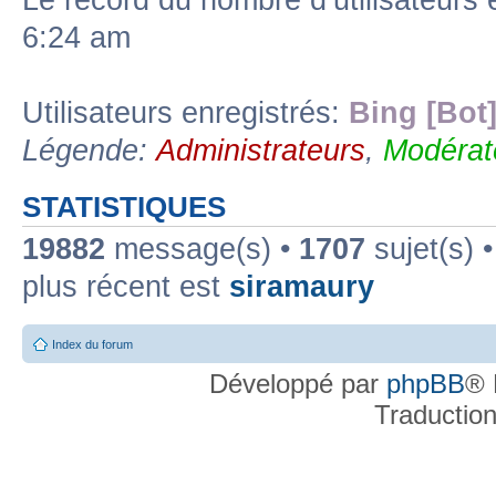
Le record du nombre d’utilisateurs 
6:24 am
Utilisateurs enregistrés:
Bing [Bot
Légende:
Administrateurs
,
Modérat
STATISTIQUES
19882
message(s) •
1707
sujet(s) 
plus récent est
siramaury
Index du forum
Développé par
phpBB
® 
Traductio