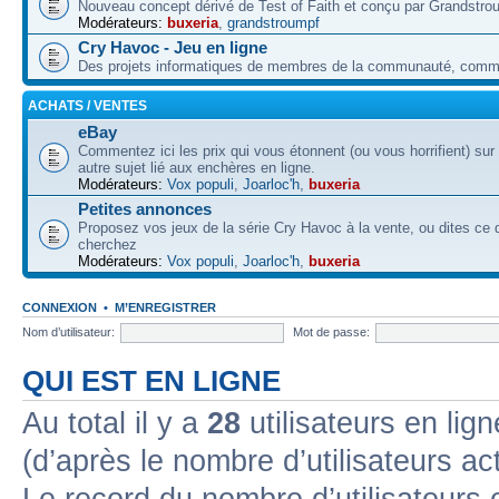
Nouveau concept dérivé de Test of Faith et conçu par Grandstro
Modérateurs:
buxeria
,
grandstroumpf
Cry Havoc - Jeu en ligne
Des projets informatiques de membres de la communauté, co
ACHATS / VENTES
eBay
Commentez ici les prix qui vous étonnent (ou vous horrifient) sur
autre sujet lié aux enchères en ligne.
Modérateurs:
Vox populi
,
Joarloc'h
,
buxeria
Petites annonces
Proposez vos jeux de la série Cry Havoc à la vente, ou dites ce
cherchez
Modérateurs:
Vox populi
,
Joarloc'h
,
buxeria
CONNEXION
•
M’ENREGISTRER
Nom d’utilisateur:
Mot de passe:
QUI EST EN LIGNE
Au total il y a
28
utilisateurs en lign
(d’après le nombre d’utilisateurs ac