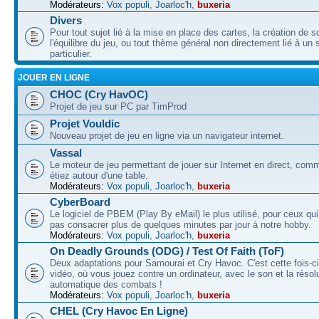
Modérateurs:
Vox populi
,
Joarloc'h
,
buxeria
Divers
Pour tout sujet lié à la mise en place des cartes, la création de s
l'équilibre du jeu, ou tout thème général non directement lié à un 
particulier.
JOUER EN LIGNE
CHOC (Cry HavOC)
Projet de jeu sur PC par TimProd
Projet Vouldic
Nouveau projet de jeu en ligne via un navigateur internet.
Vassal
Le moteur de jeu permettant de jouer sur Internet en direct, com
étiez autour d'une table.
Modérateurs:
Vox populi
,
Joarloc'h
,
buxeria
CyberBoard
Le logiciel de PBEM (Play By eMail) le plus utilisé, pour ceux qu
pas consacrer plus de quelques minutes par jour à notre hobby.
Modérateurs:
Vox populi
,
Joarloc'h
,
buxeria
On Deadly Grounds (ODG) / Test Of Faith (ToF)
Deux adaptations pour Samourai et Cry Havoc. C'est cette fois-ci
vidéo, où vous jouez contre un ordinateur, avec le son et la résol
automatique des combats !
Modérateurs:
Vox populi
,
Joarloc'h
,
buxeria
CHEL (Cry Havoc En Ligne)