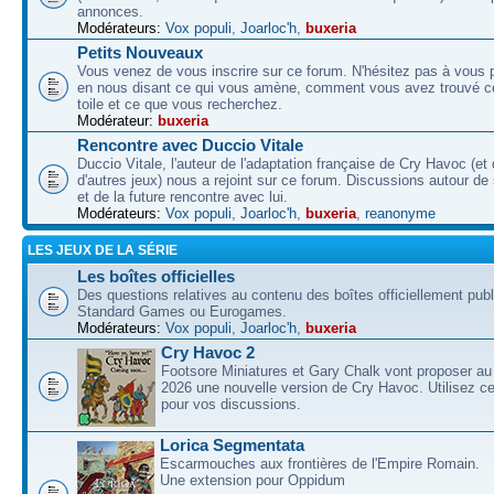
annonces.
Modérateurs:
Vox populi
,
Joarloc'h
,
buxeria
Petits Nouveaux
Vous venez de vous inscrire sur ce forum. N'hésitez pas à vous p
en nous disant ce qui vous amène, comment vous avez trouvé ce
toile et ce que vous recherchez.
Modérateur:
buxeria
Rencontre avec Duccio Vitale
Duccio Vitale, l'auteur de l'adaptation française de Cry Havoc (et
d'autres jeux) nous a rejoint sur ce forum. Discussions autour de
et de la future rencontre avec lui.
Modérateurs:
Vox populi
,
Joarloc'h
,
buxeria
,
reanonyme
LES JEUX DE LA SÉRIE
Les boîtes officielles
Des questions relatives au contenu des boîtes officiellement pub
Standard Games ou Eurogames.
Modérateurs:
Vox populi
,
Joarloc'h
,
buxeria
Cry Havoc 2
Footsore Miniatures et Gary Chalk vont proposer au
2026 une nouvelle version de Cry Havoc. Utilisez ce
pour vos discussions.
Lorica Segmentata
Escarmouches aux frontières de l'Empire Romain.
Une extension pour Oppidum