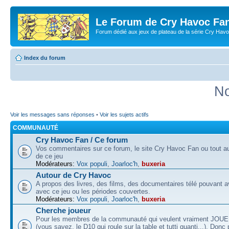
Le Forum de Cry Havoc Fa
Forum dédié aux jeux de plateau de la série Cry Hav
Index du forum
No
Voir les messages sans réponses
•
Voir les sujets actifs
COMMUNAUTÉ
Cry Havoc Fan / Ce forum
Vos commentaires sur ce forum, le site Cry Havoc Fan ou tout aut
de ce jeu
Modérateurs:
Vox populi
,
Joarloc'h
,
buxeria
Autour de Cry Havoc
A propos des livres, des films, des documentaires télé pouvant av
avec ce jeu ou les périodes couvertes.
Modérateurs:
Vox populi
,
Joarloc'h
,
buxeria
Cherche joueur
Pour les membres de la communauté qui veulent vraiment JOU
(vous savez, le D10 qui roule sur la table et tutti quanti...). Donc