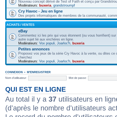
Nouveau concept dérivé de Test of Faith et conçu par Grandstro
Modérateurs:
buxeria
,
grandstroumpf
Cry Havoc - Jeu en ligne
Des projets informatiques de membres de la communauté, co
ACHATS / VENTES
eBay
Commentez ici les prix qui vous étonnent (ou vous horrifient) sur
autre sujet lié aux enchères en ligne.
Modérateurs:
Vox populi
,
Joarloc'h
,
buxeria
Petites annonces
Proposez vos jeux de la série Cry Havoc à la vente, ou dites ce
cherchez
Modérateurs:
Vox populi
,
Joarloc'h
,
buxeria
CONNEXION
•
M’ENREGISTRER
Nom d’utilisateur:
Mot de passe:
QUI EST EN LIGNE
Au total il y a
37
utilisateurs en lign
(d’après le nombre d’utilisateurs ac