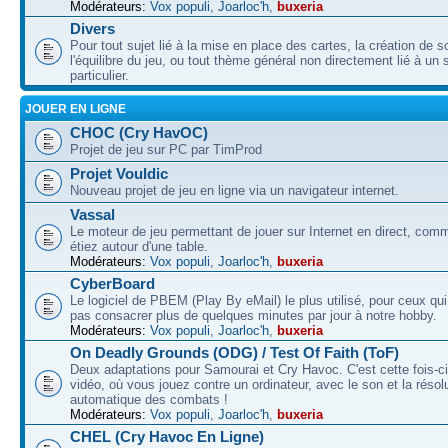
Modérateurs:
Vox populi
,
Joarloc'h
,
buxeria
Divers
Pour tout sujet lié à la mise en place des cartes, la création de s
l'équilibre du jeu, ou tout thème général non directement lié à un 
particulier.
JOUER EN LIGNE
CHOC (Cry HavOC)
Projet de jeu sur PC par TimProd
Projet Vouldic
Nouveau projet de jeu en ligne via un navigateur internet.
Vassal
Le moteur de jeu permettant de jouer sur Internet en direct, com
étiez autour d'une table.
Modérateurs:
Vox populi
,
Joarloc'h
,
buxeria
CyberBoard
Le logiciel de PBEM (Play By eMail) le plus utilisé, pour ceux qu
pas consacrer plus de quelques minutes par jour à notre hobby.
Modérateurs:
Vox populi
,
Joarloc'h
,
buxeria
On Deadly Grounds (ODG) / Test Of Faith (ToF)
Deux adaptations pour Samourai et Cry Havoc. C'est cette fois-ci
vidéo, où vous jouez contre un ordinateur, avec le son et la résol
automatique des combats !
Modérateurs:
Vox populi
,
Joarloc'h
,
buxeria
CHEL (Cry Havoc En Ligne)