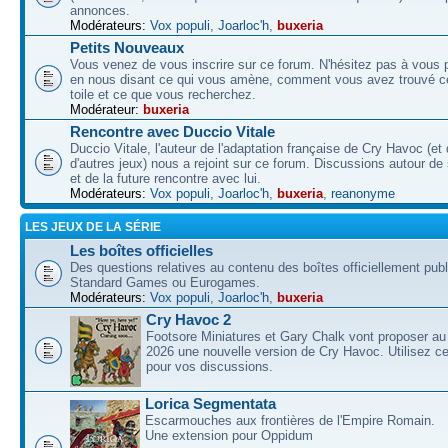
annonces.
Modérateurs:
Vox populi
,
Joarloc'h
,
buxeria
Petits Nouveaux
Vous venez de vous inscrire sur ce forum. N'hésitez pas à vous p
en nous disant ce qui vous amène, comment vous avez trouvé ce
toile et ce que vous recherchez.
Modérateur:
buxeria
Rencontre avec Duccio Vitale
Duccio Vitale, l'auteur de l'adaptation française de Cry Havoc (et
d'autres jeux) nous a rejoint sur ce forum. Discussions autour de
et de la future rencontre avec lui.
Modérateurs:
Vox populi
,
Joarloc'h
,
buxeria
,
reanonyme
LES JEUX DE LA SÉRIE
Les boîtes officielles
Des questions relatives au contenu des boîtes officiellement pub
Standard Games ou Eurogames.
Modérateurs:
Vox populi
,
Joarloc'h
,
buxeria
Cry Havoc 2
Footsore Miniatures et Gary Chalk vont proposer au
2026 une nouvelle version de Cry Havoc. Utilisez ce
pour vos discussions.
Lorica Segmentata
Escarmouches aux frontières de l'Empire Romain.
Une extension pour Oppidum