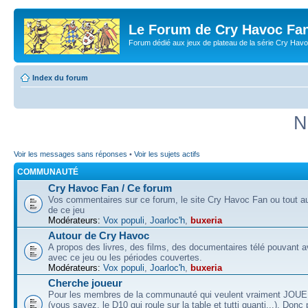
Le Forum de Cry Havoc Fa
Forum dédié aux jeux de plateau de la série Cry Hav
Index du forum
N
Voir les messages sans réponses
•
Voir les sujets actifs
COMMUNAUTÉ
Cry Havoc Fan / Ce forum
Vos commentaires sur ce forum, le site Cry Havoc Fan ou tout aut
de ce jeu
Modérateurs:
Vox populi
,
Joarloc'h
,
buxeria
Autour de Cry Havoc
A propos des livres, des films, des documentaires télé pouvant av
avec ce jeu ou les périodes couvertes.
Modérateurs:
Vox populi
,
Joarloc'h
,
buxeria
Cherche joueur
Pour les membres de la communauté qui veulent vraiment JOU
(vous savez, le D10 qui roule sur la table et tutti quanti...). Donc