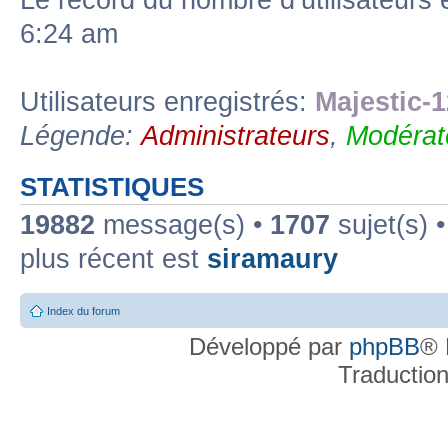
Le record du nombre d’utilisateurs 
6:24 am
Utilisateurs enregistrés:
Majestic-1
Légende:
Administrateurs
,
Modérat
STATISTIQUES
19882
message(s) •
1707
sujet(s) 
plus récent est
siramaury
Index du forum
Développé par
phpBB
® 
Traductio