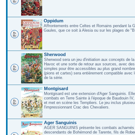
Oppidum
Affrontements entre Celtes et Romains pendant la 
Gaules, que ce soit à Alesia ou sur les plages de "
Sherwood
Sherwood sera un jeu d'initiation aux concepts de la
Havoc et une sorte de retour aux sources, avec des 
simples pour être accessibles au plus grand nombre
(pions et cartes) sera entièrement compatible avec l
de la série.
Montgisard
Montgisard est une extension d'Ager Sanguinis. Elle 
combats en Terre Sainte à l'époque de Baudouin IV,
et met en scéne les Templiers. Le jeu inclus plusieu
l'impressionnant Crac des Chevaliers.
Ager Sanguinis
AGER SANGUINIS présente les combats acharnés
descendants de Bohémond de Tarente, fils de Rober