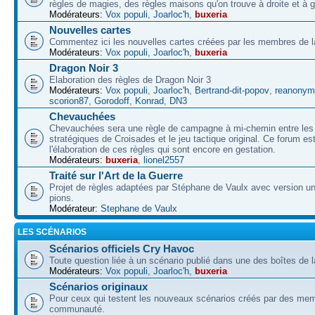
règles de magies, des règles maisons qu'on trouve à droite et à 
Modérateurs:
Vox populi
,
Joarloc'h
,
buxeria
Nouvelles cartes
Commentez ici les nouvelles cartes créées par les membres de
Modérateurs:
Vox populi
,
Joarloc'h
,
buxeria
Dragon Noir 3
Elaboration des règles de Dragon Noir 3
Modérateurs:
Vox populi
,
Joarloc'h
,
Bertrand-dit-popov
,
reanonym
scorion87
,
Gorodoff
,
Konrad
,
DN3
Chevauchées
Chevauchées sera une règle de campagne à mi-chemin entre les 
stratégiques de Croisades et le jeu tactique original. Ce forum es
l'élaboration de ces règles qui sont encore en gestation.
Modérateurs:
buxeria
,
lionel2557
Traité sur l'Art de la Guerre
Projet de règles adaptées par Stéphane de Vaulx avec version un
pions.
Modérateur:
Stephane de Vaulx
LES SCÉNARIOS
Scénarios officiels Cry Havoc
Toute question liée à un scénario publié dans une des boîtes de l
Modérateurs:
Vox populi
,
Joarloc'h
,
buxeria
Scénarios originaux
Pour ceux qui testent les nouveaux scénarios créés par des mem
communauté.