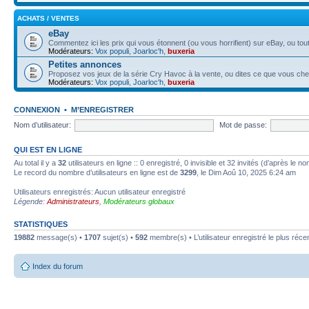
ACHATS / VENTES
eBay
Commentez ici les prix qui vous étonnent (ou vous horrifient) sur eBay, ou tout
Modérateurs:
Vox populi
,
Joarloc'h
,
buxeria
Petites annonces
Proposez vos jeux de la série Cry Havoc à la vente, ou dites ce que vous ch
Modérateurs:
Vox populi
,
Joarloc'h
,
buxeria
CONNEXION
•
M’ENREGISTRER
Nom d’utilisateur:
Mot de passe:
QUI EST EN LIGNE
Au total il y a
32
utilisateurs en ligne :: 0 enregistré, 0 invisible et 32 invités (d’après le 
Le record du nombre d’utilisateurs en ligne est de
3299
, le Dim Aoû 10, 2025 6:24 am
Utilisateurs enregistrés: Aucun utilisateur enregistré
Légende:
Administrateurs
,
Modérateurs globaux
STATISTIQUES
19882
message(s) •
1707
sujet(s) •
592
membre(s) • L’utilisateur enregistré le plus réce
Index du forum