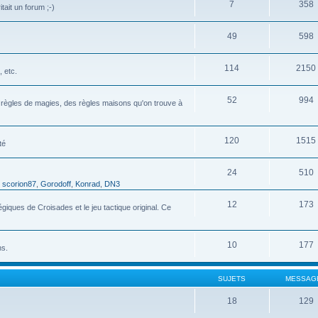
7
358
tait un forum ;-)
49
598
114
2150
 etc.
52
994
s règles de magies, des règles maisons qu'on trouve à
120
1515
té
24
510
,
scorion87
,
Gorodoff
,
Konrad
,
DN3
12
173
ques de Croisades et le jeu tactique original. Ce
10
177
ns.
SUJETS
MESSAG
18
129