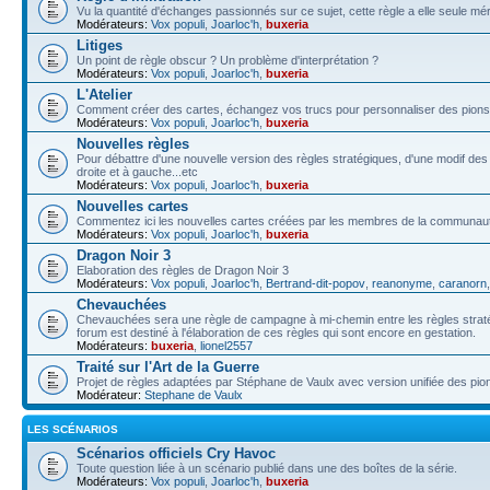
Vu la quantité d'échanges passionnés sur ce sujet, cette règle a elle seule méri
Modérateurs:
Vox populi
,
Joarloc'h
,
buxeria
Litiges
Un point de règle obscur ? Un problème d'interprétation ?
Modérateurs:
Vox populi
,
Joarloc'h
,
buxeria
L'Atelier
Comment créer des cartes, échangez vos trucs pour personnaliser des pions,
Modérateurs:
Vox populi
,
Joarloc'h
,
buxeria
Nouvelles règles
Pour débattre d'une nouvelle version des règles stratégiques, d'une modif de
droite et à gauche...etc
Modérateurs:
Vox populi
,
Joarloc'h
,
buxeria
Nouvelles cartes
Commentez ici les nouvelles cartes créées par les membres de la communau
Modérateurs:
Vox populi
,
Joarloc'h
,
buxeria
Dragon Noir 3
Elaboration des règles de Dragon Noir 3
Modérateurs:
Vox populi
,
Joarloc'h
,
Bertrand-dit-popov
,
reanonyme
,
caranorn
Chevauchées
Chevauchées sera une règle de campagne à mi-chemin entre les règles stratégi
forum est destiné à l'élaboration de ces règles qui sont encore en gestation.
Modérateurs:
buxeria
,
lionel2557
Traité sur l'Art de la Guerre
Projet de règles adaptées par Stéphane de Vaulx avec version unifiée des pio
Modérateur:
Stephane de Vaulx
LES SCÉNARIOS
Scénarios officiels Cry Havoc
Toute question liée à un scénario publié dans une des boîtes de la série.
Modérateurs:
Vox populi
,
Joarloc'h
,
buxeria