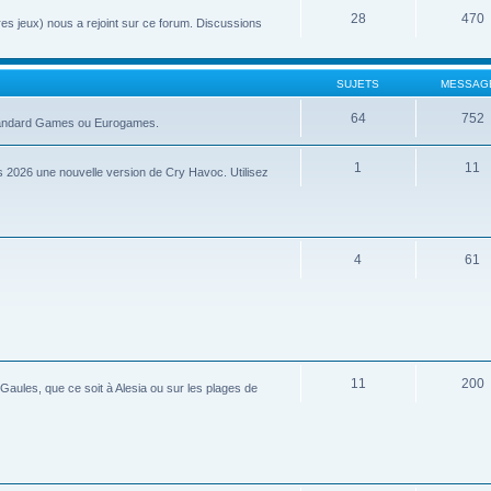
28
470
tres jeux) nous a rejoint sur ce forum. Discussions
SUJETS
MESSAG
64
752
 Standard Games ou Eurogames.
1
11
 2026 une nouvelle version de Cry Havoc. Utilisez
4
61
11
200
aules, que ce soit à Alesia ou sur les plages de