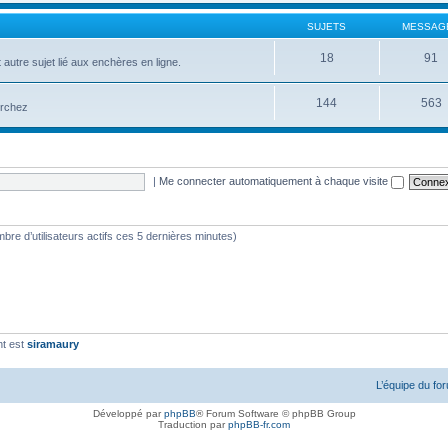
SUJETS
MESSAG
18
91
 autre sujet lié aux enchères en ligne.
144
563
erchez
|
Me connecter automatiquement à chaque visite
nombre d’utilisateurs actifs ces 5 dernières minutes)
nt est
siramaury
L’équipe du fo
Développé par
phpBB
® Forum Software © phpBB Group
Traduction par
phpBB-fr.com