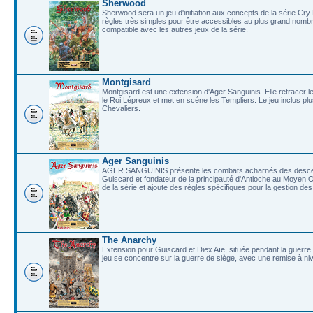
Sherwood
Sherwood sera un jeu d'initiation aux concepts de la série Cr
règles très simples pour être accessibles au plus grand nombr
compatible avec les autres jeux de la série.
Montgisard
Montgisard est une extension d'Ager Sanguinis. Elle retracer 
le Roi Lépreux et met en scéne les Templiers. Le jeu inclus pl
Chevaliers.
Ager Sanguinis
AGER SANGUINIS présente les combats acharnés des descend
Guiscard et fondateur de la principauté d'Antioche au Moyen
de la série et ajoute des règles spécifiques pour la gestion d
The Anarchy
Extension pour Guiscard et Diex Aïe, située pendant la guerre 
jeu se concentre sur la guerre de siège, avec une remise à niv