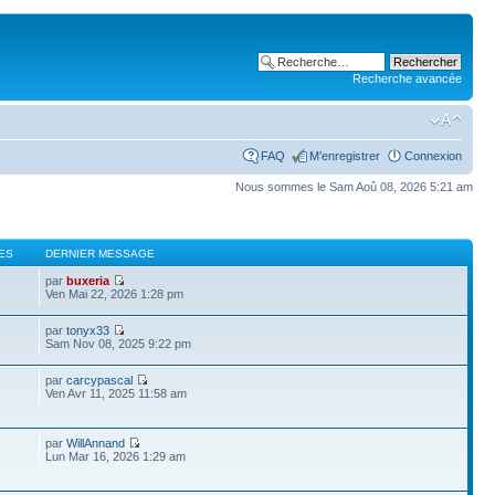
Recherche avancée
FAQ
M’enregistrer
Connexion
Nous sommes le Sam Aoû 08, 2026 5:21 am
ES
DERNIER MESSAGE
par
buxeria
Ven Mai 22, 2026 1:28 pm
par
tonyx33
Sam Nov 08, 2025 9:22 pm
par
carcypascal
Ven Avr 11, 2025 11:58 am
par
WillAnnand
Lun Mar 16, 2026 1:29 am