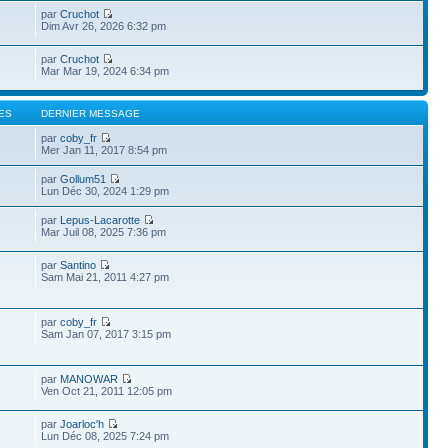
par
Cruchot
Dim Avr 26, 2026 6:32 pm
par
Cruchot
Mar Mar 19, 2024 6:34 pm
ES
DERNIER MESSAGE
par
coby_fr
Mer Jan 11, 2017 8:54 pm
par
Gollum51
Lun Déc 30, 2024 1:29 pm
par
Lepus-Lacarotte
Mar Juil 08, 2025 7:36 pm
par
Santino
Sam Mai 21, 2011 4:27 pm
par
coby_fr
Sam Jan 07, 2017 3:15 pm
par
MANOWAR
Ven Oct 21, 2011 12:05 pm
par
Joarloc'h
Lun Déc 08, 2025 7:24 pm