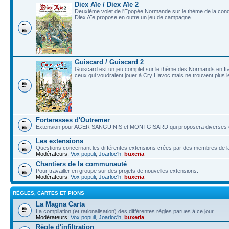
Diex Aïe / Diex Aïe 2
Deuxième volet de l'Epopée Normande sur le thème de la conqu
Diex Aïe propose en outre un jeu de campagne.
Guiscard / Guiscard 2
Guiscard est un jeu complet sur le thème des Normands en Italie
ceux qui voudraient jouer à Cry Havoc mais ne trouvent plus le
Forteresses d'Outremer
Extension pour AGER SANGUINIS et MONTGISARD qui proposera diverses car
Les extensions
Questions concernant les différentes extensions crées par des membres de
Modérateurs:
Vox populi
,
Joarloc'h
,
buxeria
Chantiers de la communauté
Pour travailler en groupe sur des projets de nouvelles extensions.
Modérateurs:
Vox populi
,
Joarloc'h
,
buxeria
RÈGLES, CARTES ET PIONS
La Magna Carta
La compilation (et rationalisation) des différentes règles parues à ce jour
Modérateurs:
Vox populi
,
Joarloc'h
,
buxeria
Règle d'infiltration