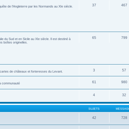
37
467
ête de l'Angleterre par les Normands au XIe siècle.
65
799
 du Sud et en Sicile au XIe siècle. Il est destiné à
s boîtes originelles.
3
57
tes de châteaux et forteresses du Levant.
61
980
 la communauté
4
32
SUJETS
MESSAG
42
728