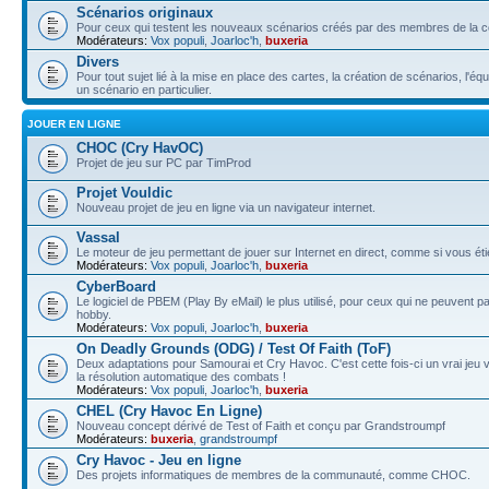
Scénarios originaux
Pour ceux qui testent les nouveaux scénarios créés par des membres de la
Modérateurs:
Vox populi
,
Joarloc'h
,
buxeria
Divers
Pour tout sujet lié à la mise en place des cartes, la création de scénarios, l'éq
un scénario en particulier.
JOUER EN LIGNE
CHOC (Cry HavOC)
Projet de jeu sur PC par TimProd
Projet Vouldic
Nouveau projet de jeu en ligne via un navigateur internet.
Vassal
Le moteur de jeu permettant de jouer sur Internet en direct, comme si vous éti
Modérateurs:
Vox populi
,
Joarloc'h
,
buxeria
CyberBoard
Le logiciel de PBEM (Play By eMail) le plus utilisé, pour ceux qui ne peuvent 
hobby.
Modérateurs:
Vox populi
,
Joarloc'h
,
buxeria
On Deadly Grounds (ODG) / Test Of Faith (ToF)
Deux adaptations pour Samourai et Cry Havoc. C'est cette fois-ci un vrai jeu v
la résolution automatique des combats !
Modérateurs:
Vox populi
,
Joarloc'h
,
buxeria
CHEL (Cry Havoc En Ligne)
Nouveau concept dérivé de Test of Faith et conçu par Grandstroumpf
Modérateurs:
buxeria
,
grandstroumpf
Cry Havoc - Jeu en ligne
Des projets informatiques de membres de la communauté, comme CHOC.