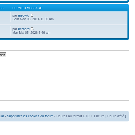
ES
DERNIER MESSAGE
par
meowig
Sam Nov 08, 2014 11:00 am
par
bernard
Mar Mai 05, 2026 5:46 am
rum
•
Supprimer les cookies du forum
• Heures au format UTC + 1 heure [ Heure d’été ]