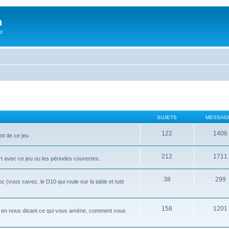
n
oc
SUJETS
MESSAG
122
1406
nt de ce jeu
212
1711
rt avec ce jeu ou les périodes couvertes.
38
299
ous savez, le D10 qui roule sur la table et tutti
158
1201
i, en nous disant ce qui vous amène, comment vous