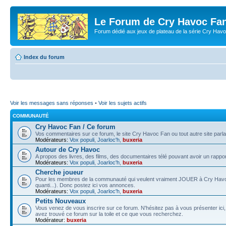
Le Forum de Cry Havoc Fa
Forum dédié aux jeux de plateau de la série Cry Hav
Index du forum
Voir les messages sans réponses
•
Voir les sujets actifs
COMMUNAUTÉ
Cry Havoc Fan / Ce forum
Vos commentaires sur ce forum, le site Cry Havoc Fan ou tout autre site parla
Modérateurs:
Vox populi
,
Joarloc'h
,
buxeria
Autour de Cry Havoc
A propos des livres, des films, des documentaires télé pouvant avoir un rappo
Modérateurs:
Vox populi
,
Joarloc'h
,
buxeria
Cherche joueur
Pour les membres de la communauté qui veulent vraiment JOUER à Cry Havoc (v
quanti...). Donc postez ici vos annonces.
Modérateurs:
Vox populi
,
Joarloc'h
,
buxeria
Petits Nouveaux
Vous venez de vous inscrire sur ce forum. N'hésitez pas à vous présenter ic
avez trouvé ce forum sur la toile et ce que vous recherchez.
Modérateur:
buxeria