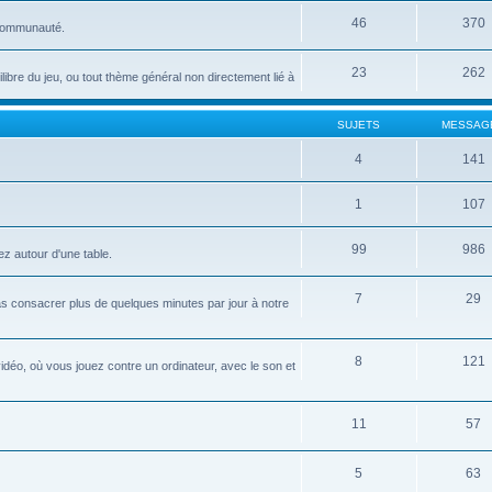
46
370
 communauté.
23
262
uilibre du jeu, ou tout thème général non directement lié à
SUJETS
MESSAG
4
141
1
107
99
986
ez autour d'une table.
7
29
pas consacrer plus de quelques minutes par jour à notre
8
121
idéo, où vous jouez contre un ordinateur, avec le son et
11
57
5
63