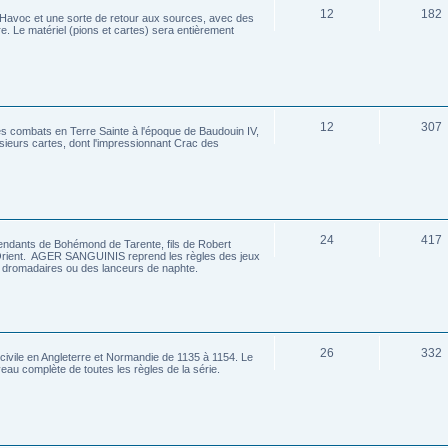
12
182
y Havoc et une sorte de retour aux sources, avec des
e. Le matériel (pions et cartes) sera entièrement
12
307
les combats en Terre Sainte à l'époque de Baudouin IV,
usieurs cartes, dont l'impressionnant Crac des
24
417
ants de Bohémond de Tarente, fils de Robert
 Orient. AGER SANGUINIS reprend les règles des jeux
es dromadaires ou des lanceurs de naphte.
26
332
civile en Angleterre et Normandie de 1135 à 1154. Le
eau complète de toutes les règles de la série.