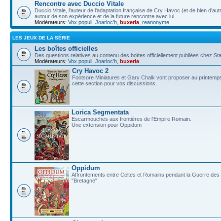
Rencontre avec Duccio Vitale
Duccio Vitale, l'auteur de l'adaptation française de Cry Havoc (et de bien d'au
autour de son expérience et de la future rencontre avec lui.
Modérateurs:
Vox populi
,
Joarloc'h
,
buxeria
,
reanonyme
LES JEUX DE LA SÉRIE
Les boîtes officielles
Des questions relatives au contenu des boîtes officiellement publiées chez
Modérateurs:
Vox populi
,
Joarloc'h
,
buxeria
Cry Havoc 2
Footsore Miniatures et Gary Chalk vont proposer au printemps
cette section pour vos discussions.
Lorica Segmentata
Escarmouches aux frontières de l'Empire Romain.
Une extension pour Oppidum
Oppidum
Affrontements entre Celtes et Romains pendant la Guerre des G
"Bretagne"