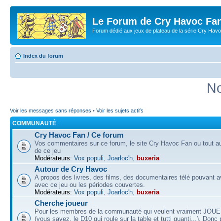
Le Forum de Cry Havoc Fa
Forum dédié aux jeux de plateau de la série Cry Hav
Index du forum
No
Voir les messages sans réponses
•
Voir les sujets actifs
COMMUNAUTÉ
Cry Havoc Fan / Ce forum
Vos commentaires sur ce forum, le site Cry Havoc Fan ou tout aut
de ce jeu
Modérateurs:
Vox populi
,
Joarloc'h
,
buxeria
Autour de Cry Havoc
A propos des livres, des films, des documentaires télé pouvant av
avec ce jeu ou les périodes couvertes.
Modérateurs:
Vox populi
,
Joarloc'h
,
buxeria
Cherche joueur
Pour les membres de la communauté qui veulent vraiment JOU
(vous savez, le D10 qui roule sur la table et tutti quanti...). Donc