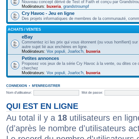
Nouveau concept dérivé de Test of Faith et conçu par Grandstro
Modérateurs:
buxeria
,
grandstroumpf
Cry Havoc - Jeu en ligne
Des projets informatiques de membres de la communauté, co
ACHATS / VENTES
eBay
Commentez ici les prix qui vous étonnent (ou vous horrifient) sur
autre sujet lié aux enchères en ligne.
Modérateurs:
Vox populi
,
Joarloc'h
,
buxeria
Petites annonces
Proposez vos jeux de la série Cry Havoc à la vente, ou dites ce
cherchez
Modérateurs:
Vox populi
,
Joarloc'h
,
buxeria
CONNEXION
•
M’ENREGISTRER
Nom d’utilisateur:
Mot de passe:
QUI EST EN LIGNE
Au total il y a
18
utilisateurs en lign
(d’après le nombre d’utilisateurs ac