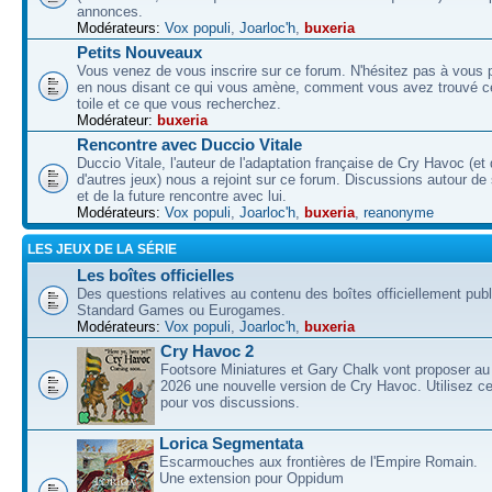
annonces.
Modérateurs:
Vox populi
,
Joarloc'h
,
buxeria
Petits Nouveaux
Vous venez de vous inscrire sur ce forum. N'hésitez pas à vous p
en nous disant ce qui vous amène, comment vous avez trouvé ce
toile et ce que vous recherchez.
Modérateur:
buxeria
Rencontre avec Duccio Vitale
Duccio Vitale, l'auteur de l'adaptation française de Cry Havoc (et
d'autres jeux) nous a rejoint sur ce forum. Discussions autour de
et de la future rencontre avec lui.
Modérateurs:
Vox populi
,
Joarloc'h
,
buxeria
,
reanonyme
LES JEUX DE LA SÉRIE
Les boîtes officielles
Des questions relatives au contenu des boîtes officiellement pub
Standard Games ou Eurogames.
Modérateurs:
Vox populi
,
Joarloc'h
,
buxeria
Cry Havoc 2
Footsore Miniatures et Gary Chalk vont proposer au
2026 une nouvelle version de Cry Havoc. Utilisez ce
pour vos discussions.
Lorica Segmentata
Escarmouches aux frontières de l'Empire Romain.
Une extension pour Oppidum