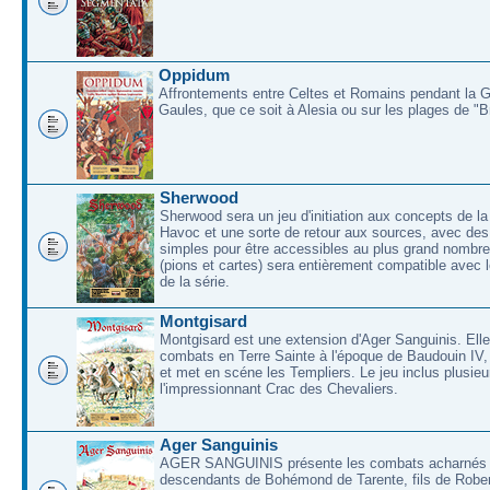
Oppidum
Affrontements entre Celtes et Romains pendant la 
Gaules, que ce soit à Alesia ou sur les plages de "
Sherwood
Sherwood sera un jeu d'initiation aux concepts de la
Havoc et une sorte de retour aux sources, avec des 
simples pour être accessibles au plus grand nombre
(pions et cartes) sera entièrement compatible avec l
de la série.
Montgisard
Montgisard est une extension d'Ager Sanguinis. Elle 
combats en Terre Sainte à l'époque de Baudouin IV,
et met en scéne les Templiers. Le jeu inclus plusieu
l'impressionnant Crac des Chevaliers.
Ager Sanguinis
AGER SANGUINIS présente les combats acharnés
descendants de Bohémond de Tarente, fils de Rober