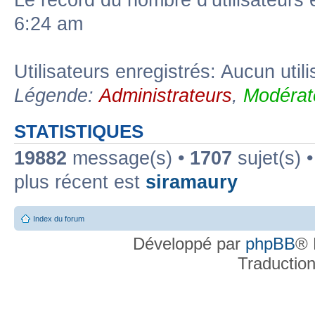
Le record du nombre d’utilisateurs 
6:24 am
Utilisateurs enregistrés: Aucun util
Légende:
Administrateurs
,
Modérat
STATISTIQUES
19882
message(s) •
1707
sujet(s) 
plus récent est
siramaury
Index du forum
Développé par
phpBB
® 
Traductio