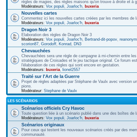
règles de magies, des règles maisons qu'on trouve à droite et à 
Modérateurs:
Vox populi
,
Joarloc'h
,
buxeria
Nouvelles cartes
Commentez ici les nouvelles cartes créées par les membres de
Modérateurs:
Vox populi
,
Joarloc'h
,
buxeria
Dragon Noir 3
Elaboration des règles de Dragon Noir 3
Modérateurs:
Vox populi
,
Joarloc'h
,
Bertrand-dit-popov
,
reanonym
scorion87
,
Gorodoff
,
Konrad
,
DN3
Chevauchées
Chevauchées sera une règle de campagne à mi-chemin entre les 
stratégiques de Croisades et le jeu tactique original. Ce forum es
l'élaboration de ces règles qui sont encore en gestation.
Modérateurs:
buxeria
,
lionel2557
Traité sur l'Art de la Guerre
Projet de règles adaptées par Stéphane de Vaulx avec version un
pions.
Modérateur:
Stephane de Vaulx
LES SCÉNARIOS
Scénarios officiels Cry Havoc
Toute question liée à un scénario publié dans une des boîtes de l
Modérateurs:
Vox populi
,
Joarloc'h
,
buxeria
Scénarios originaux
Pour ceux qui testent les nouveaux scénarios créés par des mem
communauté.