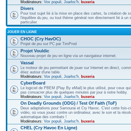
Modérateurs:
Vox populi
,
Joarloc'h
,
buxeria
Divers
Pour tout sujet lié à la mise en place des cartes, la création de s
l'équilibre du jeu, ou tout thème général non directement lié à un 
particulier.
JOUER EN LIGNE
CHOC (Cry HavOC)
Projet de jeu sur PC par TimProd
Projet Vouldic
Nouveau projet de jeu en ligne via un navigateur internet.
Vassal
Le moteur de jeu permettant de jouer sur Internet en direct, com
étiez autour d'une table.
Modérateurs:
Vox populi
,
Joarloc'h
,
buxeria
CyberBoard
Le logiciel de PBEM (Play By eMail) le plus utilisé, pour ceux qu
pas consacrer plus de quelques minutes par jour à notre hobby.
Modérateurs:
Vox populi
,
Joarloc'h
,
buxeria
On Deadly Grounds (ODG) / Test Of Faith (ToF)
Deux adaptations pour Samourai et Cry Havoc. C'est cette fois-ci
vidéo, où vous jouez contre un ordinateur, avec le son et la résol
automatique des combats !
Modérateurs:
Vox populi
,
Joarloc'h
,
buxeria
CHEL (Cry Havoc En Ligne)