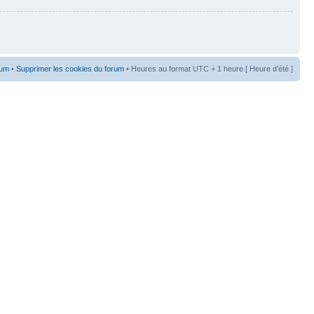
rum
•
Supprimer les cookies du forum
• Heures au format UTC + 1 heure [ Heure d’été ]