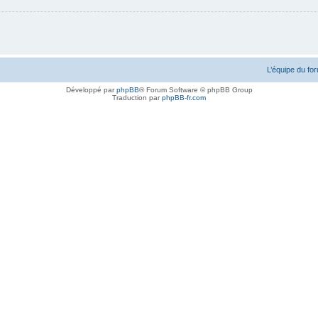
L’équipe du fo
Développé par
phpBB
® Forum Software © phpBB Group
Traduction par
phpBB-fr.com