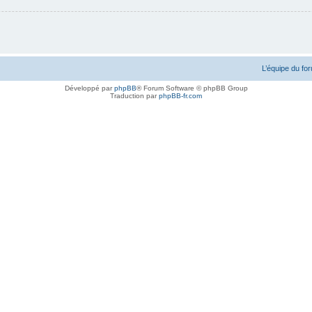
L’équipe du fo
Développé par
phpBB
® Forum Software © phpBB Group
Traduction par
phpBB-fr.com