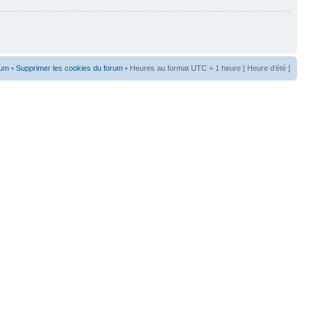
rum
•
Supprimer les cookies du forum
• Heures au format UTC + 1 heure [ Heure d’été ]