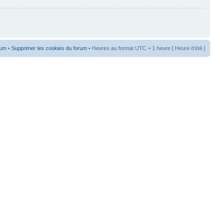
rum
•
Supprimer les cookies du forum
• Heures au format UTC + 1 heure [ Heure d’été ]