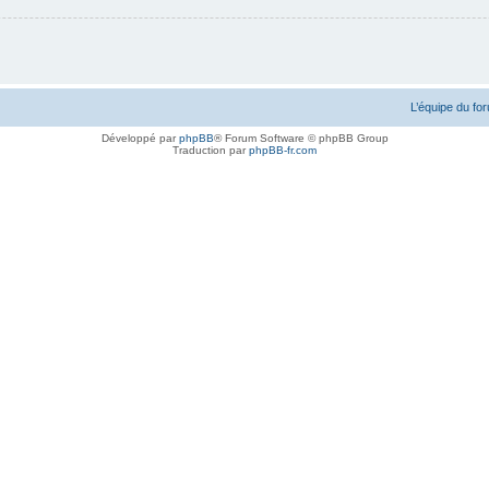
L’équipe du fo
Développé par
phpBB
® Forum Software © phpBB Group
Traduction par
phpBB-fr.com