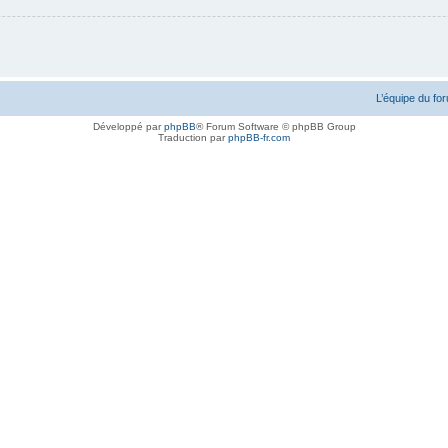
L’équipe du fo
Développé par
phpBB
® Forum Software © phpBB Group
Traduction par
phpBB-fr.com