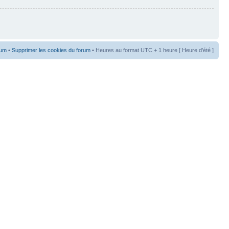
rum
•
Supprimer les cookies du forum
• Heures au format UTC + 1 heure [ Heure d’été ]