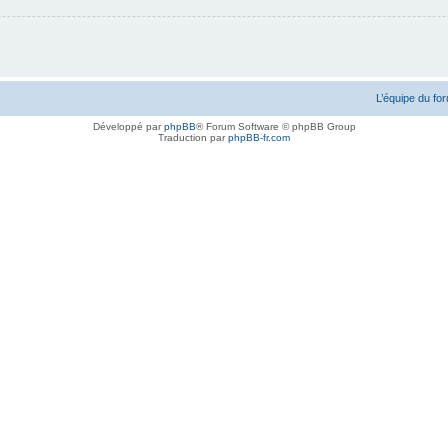
L’équipe du fo
Développé par
phpBB
® Forum Software © phpBB Group
Traduction par
phpBB-fr.com