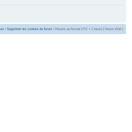
rum
•
Supprimer les cookies du forum
• Heures au format UTC + 1 heure [ Heure d’été ]