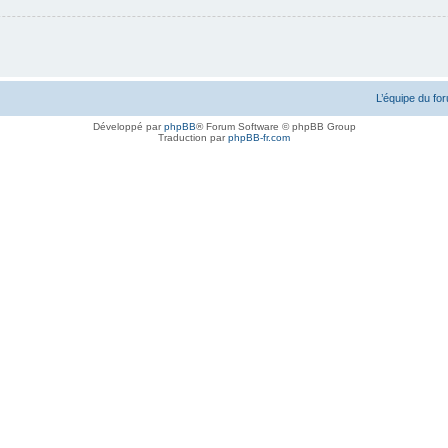
L’équipe du fo
Développé par
phpBB
® Forum Software © phpBB Group
Traduction par
phpBB-fr.com