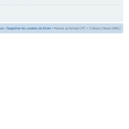
rum
•
Supprimer les cookies du forum
• Heures au format UTC + 1 heure [ Heure d’été ]