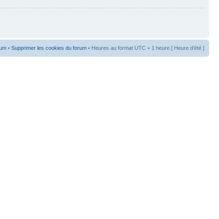
rum
•
Supprimer les cookies du forum
• Heures au format UTC + 1 heure [ Heure d’été ]