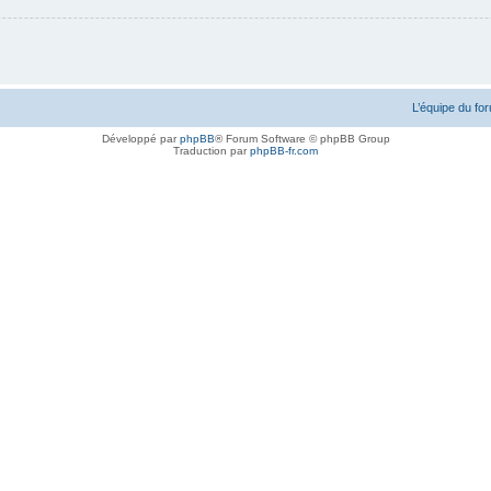
L’équipe du fo
Développé par
phpBB
® Forum Software © phpBB Group
Traduction par
phpBB-fr.com