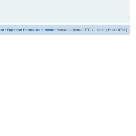
rum
•
Supprimer les cookies du forum
• Heures au format UTC + 1 heure [ Heure d’été ]