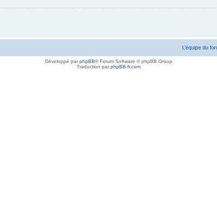
L’équipe du fo
Développé par
phpBB
® Forum Software © phpBB Group
Traduction par
phpBB-fr.com