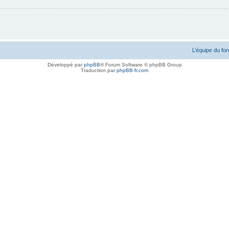
L’équipe du fo
Développé par
phpBB
® Forum Software © phpBB Group
Traduction par
phpBB-fr.com