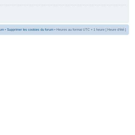
rum
•
Supprimer les cookies du forum
• Heures au format UTC + 1 heure [ Heure d’été ]