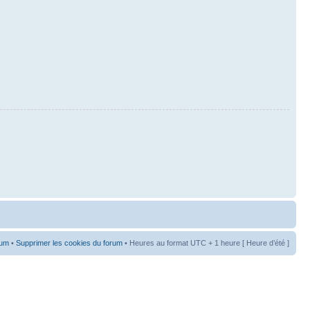
rum
•
Supprimer les cookies du forum
• Heures au format UTC + 1 heure [ Heure d’été ]