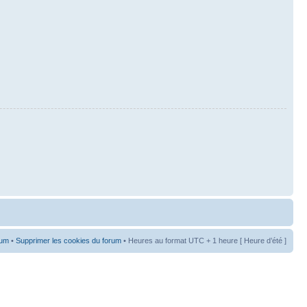
rum
•
Supprimer les cookies du forum
• Heures au format UTC + 1 heure [ Heure d’été ]