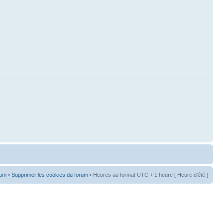
rum
•
Supprimer les cookies du forum
• Heures au format UTC + 1 heure [ Heure d’été ]