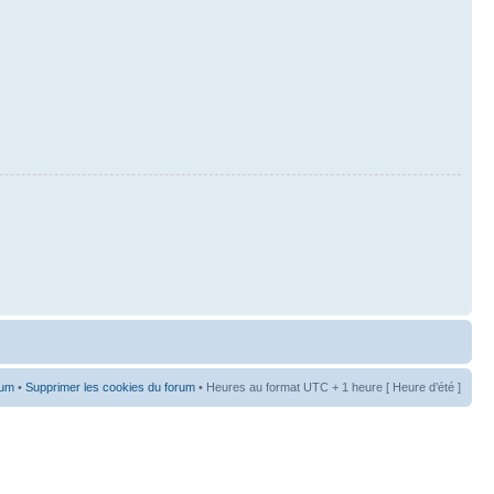
rum
•
Supprimer les cookies du forum
• Heures au format UTC + 1 heure [ Heure d’été ]