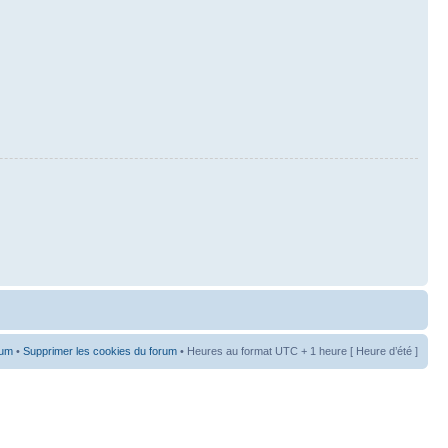
rum
•
Supprimer les cookies du forum
• Heures au format UTC + 1 heure [ Heure d’été ]