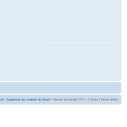
rum
•
Supprimer les cookies du forum
• Heures au format UTC + 1 heure [ Heure d’été ]