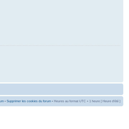
rum
•
Supprimer les cookies du forum
• Heures au format UTC + 1 heure [ Heure d’été ]