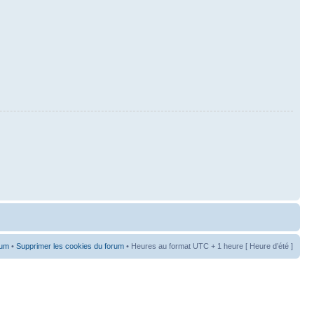
rum
•
Supprimer les cookies du forum
• Heures au format UTC + 1 heure [ Heure d’été ]