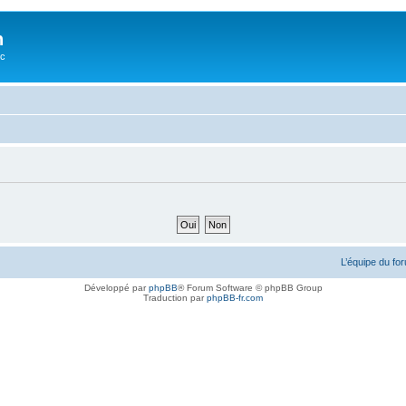
n
oc
L’équipe du fo
Développé par
phpBB
® Forum Software © phpBB Group
Traduction par
phpBB-fr.com