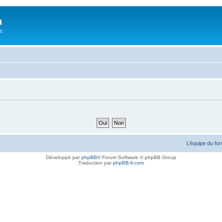
n
oc
L’équipe du fo
Développé par
phpBB
® Forum Software © phpBB Group
Traduction par
phpBB-fr.com