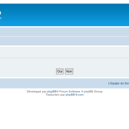
n
oc
L’équipe du fo
Développé par
phpBB
® Forum Software © phpBB Group
Traduction par
phpBB-fr.com