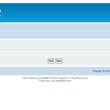
n
oc
L’équipe du fo
Développé par
phpBB
® Forum Software © phpBB Group
Traduction par
phpBB-fr.com